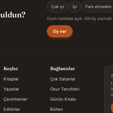
Çok iyi
İyi
Fark etmedim
 buldun?
Oyun herkese açık. Görüş yazmak 
Oy ver
Keşfet
Bağlantılar
Kitaplar
Çok Satanlar
H
Yazarlar
Okur Tercihleri
h
o
Çevirmenler
Günün Kitabı
Editörler
Bülten
s