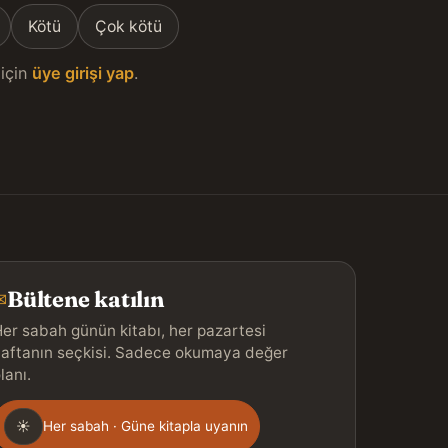
Kötü
Çok kötü
için
üye girişi yap
.
Bültene katılın
✉
er sabah günün kitabı, her pazartesi
aftanın seçkisi. Sadece okumaya değer
lanı.
Gönderim
☀
Her sabah · Güne kitapla uyanın
ıklığı