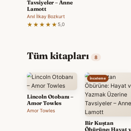
Tavsiyeler – Anne
Lamott
Anıl İlkay Bozkurt
★★★★★
★★★★★
5,0
Tüm kitapları
8
İnceleme
Lincoln Otobanı –
Amor Towles
Amor Towles
Bir Kuştan
Öbürüne: Hayat 