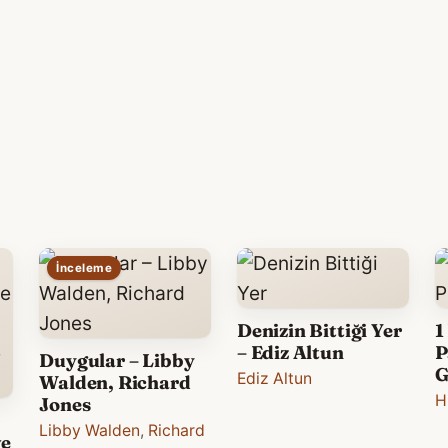
İnceleme
Denizin Bittiği Yer
1
– Ediz Altun
P
Duygular – Libby
G
Ediz Altun
Walden, Richard
H
Jones
Libby Walden
,
Richard
ve