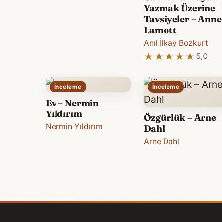
Yazmak Üzerine
Tavsiyeler – Anne
Lamott
Anıl İlkay Bozkurt
★★★★★
★★★★★
5,0
İnceleme
İnceleme
Ev – Nermin
Yıldırım
Özgürlük – Arne
Nermin Yıldırım
Dahl
Arne Dahl