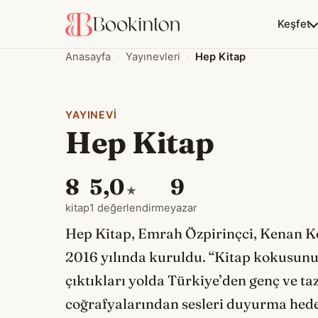
Keşfet
Anasayfa
Yayınevleri
Hep Kitap
YAYINEVI
Hep Kitap
8
5,0
9
★
kitap
1 değerlendirme
yazar
Hep Kitap, Emrah Özpirinçci, Kenan Ko
2016 yılında kuruldu. “Kitap kokusunu
çıktıkları yolda Türkiye’den genç ve ta
coğrafyalarından sesleri duyurma hedef