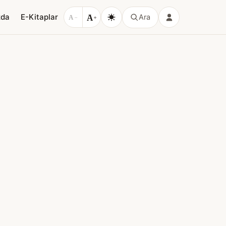
A
zda
E-Kitaplar
Ara
A
−
+