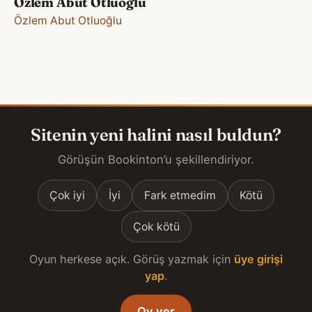
Özlem Abut Otluoğlu
Özlem Abut Otluoğlu
Sitenin yeni halini nasıl buldun?
Görüşün Bookinton’u şekillendiriyor.
Çok iyi
İyi
Fark etmedim
Kötü
Çok kötü
Oyun herkese açık. Görüş yazmak için
üye girişi
yap
.
Oy ver