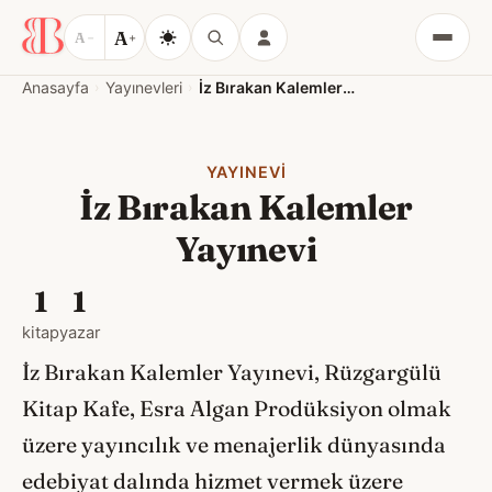
A
A
−
+
Menü
Anasayfa
Yayınevleri
İz Bırakan Kalemler Yayınevi
YAYINEVI
İz Bırakan Kalemler
Yayınevi
1
1
kitap
yazar
İz Bırakan Kalemler Yayınevi, Rüzgargülü
Kitap Kafe, Esra Algan Prodüksiyon olmak
üzere yayıncılık ve menajerlik dünyasında
edebiyat dalında hizmet vermek üzere