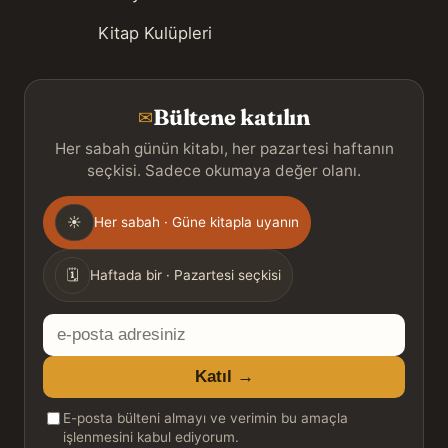
Kitap Kulüpleri
Bültene katılın
✉
Her sabah günün kitabı, her pazartesi haftanın
seçkisi. Sadece okumaya değer olanı.
Gönderim
☀
Her sabah · Güne kitapla uyanın
sıklığı
🗓
Haftada bir · Pazartesi seçkisi
E-
posta
Katıl →
adresiniz
E-posta bülteni almayı ve verimin bu amaçla
işlenmesini kabul ediyorum.