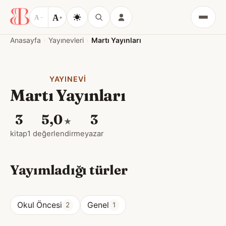
A
A
−
+
Menü
Anasayfa
Yayınevleri
Martı Yayınları
YAYINEVI
Martı Yayınları
3
5,0
3
★
kitap
1 değerlendirme
yazar
Yayımladığı türler
Okul Öncesi
Genel
2
1