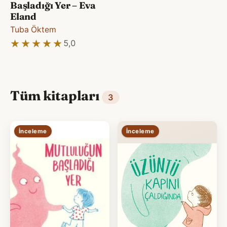
Başladığı Yer – Eva
Eland
Tuba Öktem
★★★★★
★★★★★
5,0
Tüm kitapları
3
İnceleme
İnceleme