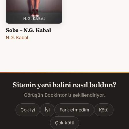
Sobe – N.G. Kabal
N.G. Kabal
Sitenin yeni halini nasıl buldun?
Görüşün Bookinton’u şekillendiriyor.
Çok iyi
İyi
Fark etmedim
Kötü
Çok kötü