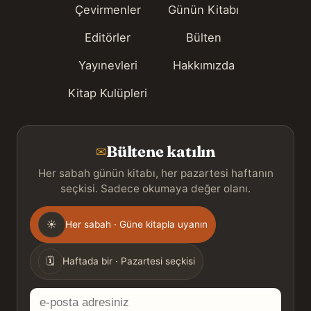
Çevirmenler
Günün Kitabı
Editörler
Bülten
Yayınevleri
Hakkımızda
Kitap Kulüpleri
Bültene katılın
✉
Her sabah günün kitabı, her pazartesi haftanın
seçkisi. Sadece okumaya değer olanı.
Gönderim
☀
Her sabah · Güne kitapla uyanın
sıklığı
🗓
Haftada bir · Pazartesi seçkisi
E-