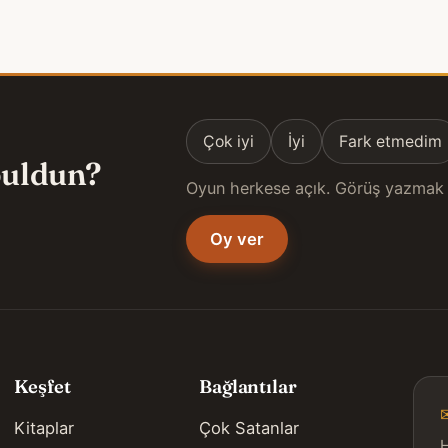
Çok iyi
İyi
Fark etmedim
 buldun?
Oyun herkese açık. Görüş yazmak 
Oy ver
Keşfet
Bağlantılar
Kitaplar
Çok Satanlar
H