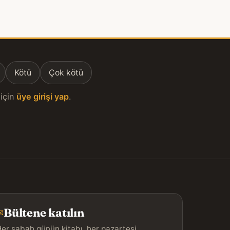
Kötü
Çok kötü
için
üye girişi yap
.
Bültene katılın
✉
er sabah günün kitabı, her pazartesi