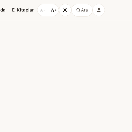
A
zda
E-Kitaplar
Ara
A
−
+