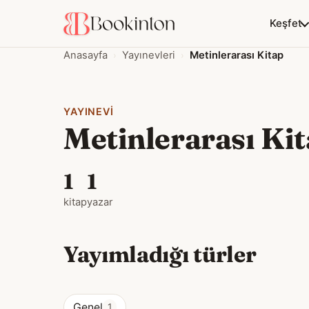
Keşfet
Anasayfa
Yayınevleri
Metinlerarası Kitap
YAYINEVI
Metinlerarası Ki
1
1
kitap
yazar
Yayımladığı türler
Genel
1