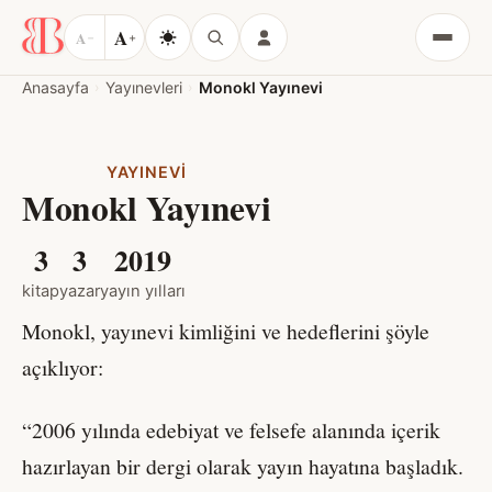
A
A
−
+
Menü
Anasayfa
Yayınevleri
Monokl Yayınevi
YAYINEVI
Monokl Yayınevi
3
3
2019
kitap
yazar
yayın yılları
Monokl, yayınevi kimliğini ve hedeflerini şöyle
açıklıyor:
“2006 yılında edebiyat ve felsefe alanında içerik
hazırlayan bir dergi olarak yayın hayatına başladık.