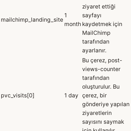
ziyaret ettiği
1
sayfayı
mailchimp_landing_site
month
kaydetmek için
MailChimp
tarafından
ayarlanır.
Bu çerez, post-
views-counter
tarafından
oluşturulur. Bu
pvc_visits[0]
1 day
çerez, bir
gönderiye yapılan
ziyaretlerin
sayısını saymak
için kullanılır.