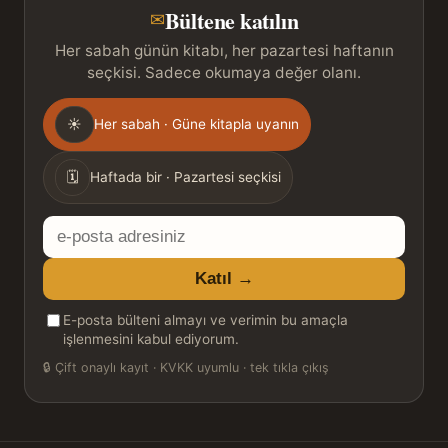
Bültene katılın
✉
Her sabah günün kitabı, her pazartesi haftanın
seçkisi. Sadece okumaya değer olanı.
Gönderim
☀
Her sabah · Güne kitapla uyanın
sıklığı
🗓
Haftada bir · Pazartesi seçkisi
E-
posta
Katıl →
adresiniz
E-posta bülteni almayı ve verimin bu amaçla
işlenmesini kabul ediyorum.
🔒
Çift onaylı kayıt · KVKK uyumlu · tek tıkla çıkış