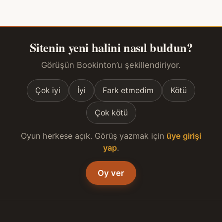
Sitenin yeni halini nasıl buldun?
Görüşün Bookinton’u şekillendiriyor.
Çok iyi
İyi
Fark etmedim
Kötü
Çok kötü
Oyun herkese açık. Görüş yazmak için
üye girişi
yap
.
Oy ver