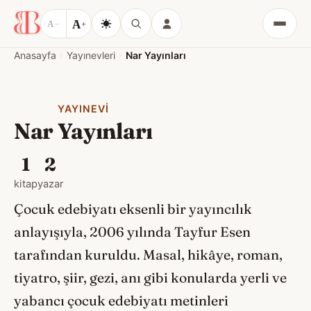
A
A
−
+
Menü
Anasayfa
Yayınevleri
Nar Yayınları
YAYINEVI
Nar Yayınları
1
2
kitap
yazar
Çocuk edebiyatı eksenli bir yayıncılık
anlayışıyla, 2006 yılında Tayfur Esen
tarafından kuruldu. Masal, hikâye, roman,
tiyatro, şiir, gezi, anı gibi konularda yerli ve
yabancı çocuk edebiyatı metinleri