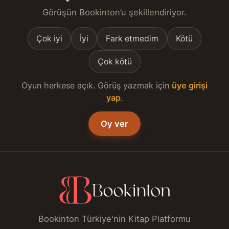
Görüşün Bookinton’u şekillendiriyor.
Çok iyi
İyi
Fark etmedim
Kötü
Çok kötü
Oyun herkese açık. Görüş yazmak için
üye girişi
yap
.
Oy ver
Bookinton Türkiye'nin Kitap Platformu