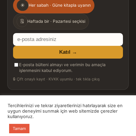
Gönderim
☀
Her sabah · Güne kitapla uyanın
sıklığı
🗓
Haftada bir · Pazartesi seçkisi
E-
posta
Katıl →
adresiniz
E-posta bülteni almayı ve verimin bu amaçla
işlenmesini kabul ediyorum.
🔒
Çift onaylı kayıt · KVKK uyumlu · tek tıkla çıkış
Tercihlerinizi ve tekrar ziyaretlerinizi hatırlayarak size en
© 2026 Bookinton — Türkiye’nin Kitap Platformu
uygun deneyimi sunmak için web sitemizde çerezler
kullanıyoruz.
HT Book Review — webmaster: Hakan Turgay
Tamam