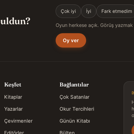
Çok iyi
İyi
Fark etmedim
 buldun?
Oyun herkese açık. Görüş yazmak 
Oy ver
Keşfet
Bağlantılar
Kitaplar
Çok Satanlar
H
Yazarlar
Okur Tercihleri
h
o
Çevirmenler
Günün Kitabı
Editörler
Bülten