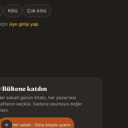
Kötü
Çok kötü
için
üye girişi yap
.
Bültene katılın
✉
er sabah günün kitabı, her pazartesi
aftanın seçkisi. Sadece okumaya değer
lanı.
Gönderim
☀
Her sabah · Güne kitapla uyanın