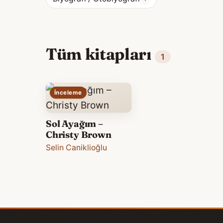
Tüm kitapları
1
İnceleme
Sol Ayağım –
Christy Brown
Selin Caniklioğlu