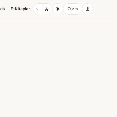
A
zda
E-Kitaplar
Ara
A
−
+