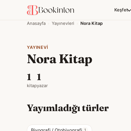
Keşfet
Anasayfa
Yayınevleri
Nora Kitap
YAYINEVI
Nora Kitap
1
1
kitap
yazar
Yayımladığı türler
Biyografi / Otobiyografi
1