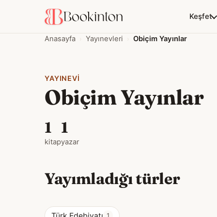
Keşfet
Anasayfa
Yayınevleri
Obiçim Yayınlar
YAYINEVI
Obiçim Yayınlar
1
1
kitap
yazar
Yayımladığı türler
Türk Edebiyatı
1