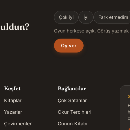
Çok iyi
İyi
Fark etmedim
 buldun?
Oyun herkese açık. Görüş yazmak 
Oy ver
Keşfet
Bağlantılar
Kitaplar
Çok Satanlar
H
Yazarlar
Okur Tercihleri
h
o
Çevirmenler
Günün Kitabı