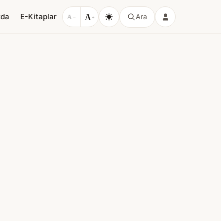
A
zda
E-Kitaplar
Ara
A
−
+