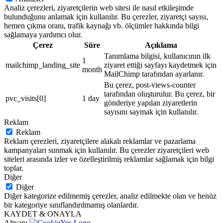
Analiz çerezleri, ziyaretçilerin web sitesi ile nasıl etkileşimde
bulunduğunu anlamak için kullanılır. Bu çerezler, ziyaretçi sayısı,
hemen çıkma oranı, trafik kaynağı vb. ölçümler hakkında bilgi
sağlamaya yardımcı olur.
Çerez
Süre
Açıklama
Tanımlama bilgisi, kullanıcının ilk
1
mailchimp_landing_site
ziyaret ettiği sayfayı kaydetmek için
month
MailChimp tarafından ayarlanır.
Bu çerez, post-views-counter
tarafından oluşturulur. Bu çerez, bir
pvc_visits[0]
1 day
gönderiye yapılan ziyaretlerin
sayısını saymak için kullanılır.
Reklam
Reklam
Reklam çerezleri, ziyaretçilere alakalı reklamlar ve pazarlama
kampanyaları sunmak için kullanılır. Bu çerezler ziyaretçileri web
siteleri arasında izler ve özelleştirilmiş reklamlar sağlamak için bilgi
toplar.
Diğer
Diğer
Diğer kategorize edilmemiş çerezler, analiz edilmekte olan ve henüz
bir kategoriye sınıflandırılmamış olanlardır.
KAYDET & ONAYLA
Altyapı