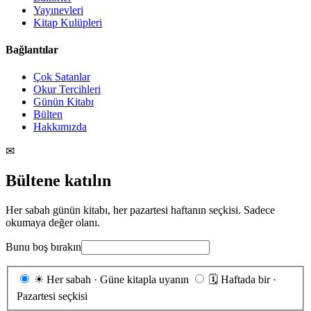
Yayınevleri
Kitap Kulüpleri
Bağlantılar
Çok Satanlar
Okur Tercihleri
Günün Kitabı
Bülten
Hakkımızda
✉
Bültene katılın
Her sabah günün kitabı, her pazartesi haftanın seçkisi. Sadece
okumaya değer olanı.
Bunu boş bırakın
Gönderim
☀
Her sabah · Güne kitapla uyanın
🗓
Haftada bir ·
sıklığı
Pazartesi seçkisi