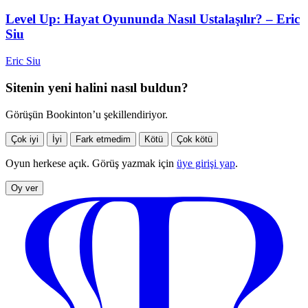
Level Up: Hayat Oyununda Nasıl Ustalaşılır? – Eric
Siu
Eric Siu
Sitenin yeni halini nasıl buldun?
Görüşün Bookinton’u şekillendiriyor.
Çok iyi
İyi
Fark etmedim
Kötü
Çok kötü
Oyun herkese açık. Görüş yazmak için
üye girişi yap
.
Oy ver