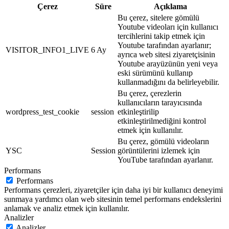
Çerez
Süre
Açıklama
Bu çerez, sitelere gömülü
Youtube videoları için kullanıcı
tercihlerini takip etmek için
Youtube tarafından ayarlanır;
VISITOR_INFO1_LIVE
6 Ay
ayrıca web sitesi ziyaretçisinin
Youtube arayüzünün yeni veya
eski sürümünü kullanıp
kullanmadığını da belirleyebilir.
Bu çerez, çerezlerin
kullanıcıların tarayıcısında
wordpress_test_cookie
session
etkinleştirilip
etkinleştirilmediğini kontrol
etmek için kullanılır.
Bu çerez, gömülü videoların
YSC
Session
görüntülerini izlemek için
YouTube tarafından ayarlanır.
Performans
Performans
Performans çerezleri, ziyaretçiler için daha iyi bir kullanıcı deneyimi
sunmaya yardımcı olan web sitesinin temel performans endekslerini
anlamak ve analiz etmek için kullanılır.
Analizler
Analizler