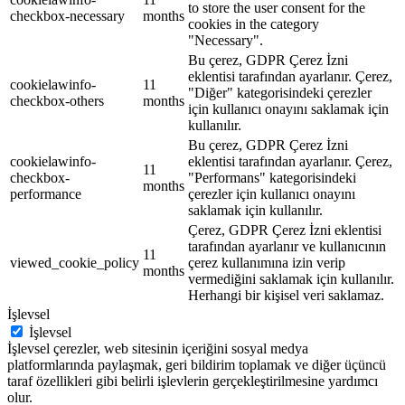
to store the user consent for the
checkbox-necessary
months
cookies in the category
"Necessary".
Bu çerez, GDPR Çerez İzni
eklentisi tarafından ayarlanır. Çerez,
cookielawinfo-
11
"Diğer" kategorisindeki çerezler
checkbox-others
months
için kullanıcı onayını saklamak için
kullanılır.
Bu çerez, GDPR Çerez İzni
cookielawinfo-
eklentisi tarafından ayarlanır. Çerez,
11
checkbox-
"Performans" kategorisindeki
months
performance
çerezler için kullanıcı onayını
saklamak için kullanılır.
Çerez, GDPR Çerez İzni eklentisi
tarafından ayarlanır ve kullanıcının
11
viewed_cookie_policy
çerez kullanımına izin verip
months
vermediğini saklamak için kullanılır.
Herhangi bir kişisel veri saklamaz.
İşlevsel
İşlevsel
İşlevsel çerezler, web sitesinin içeriğini sosyal medya
platformlarında paylaşmak, geri bildirim toplamak ve diğer üçüncü
taraf özellikleri gibi belirli işlevlerin gerçekleştirilmesine yardımcı
olur.