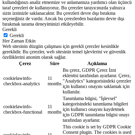
kullandığınızı analiz etmemize ve anlamamıza yardımcı olan üçüncü
taraf çerezleri de kullanıyoruz. Bu çerezler tarayıcınızda yalnızca
sizin izninizle saklanacaktır. Bu çerezleri devre dışı bırakma
seçeneğiniz de vardır. Ancak bu çerezlerden bazılarını devre dışı
bırakmak tarama deneyiminizi etkileyebilir.
Gerekli
Gerekli
Her Zaman Etkin
Web sitesinin düzgün çalışması için gerekli çerezler kesinlikle
gereklidir. Bu çerezler, web sitesinin temel işlevlerini ve güvenlik
özelliklerini anonim olarak sağlar.
Çerez
Süre
Açıklama
Bu çerez, GDPR Çerez İzni
eklentisi tarafından ayarlanır. Çerez,
cookielawinfo-
11
"Analytics" kategorisindeki çerezler
checkbox-analytics
months
için kullanıcı onayını saklamak için
kullanılır.
Tanımlama bilgisi, "İşlevsel"
kategorisindeki tanımlama bilgileri
cookielawinfo-
11
için kullanıcı onayını kaydetmek
checkbox-functional
months
için GDPR tanımlama bilgisi onayı
tarafından ayarlanır.
This cookie is set by GDPR Cookie
Consent plugin. The cookies is used
cookielawinfo-
11