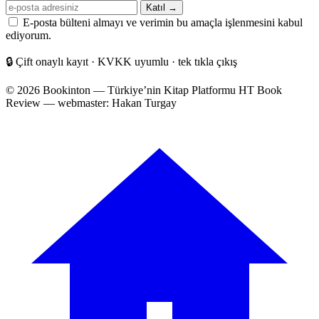
E-
Katıl →
posta
E-posta bülteni almayı ve verimin bu amaçla işlenmesini kabul
adresiniz
ediyorum.
🔒
Çift onaylı kayıt · KVKK uyumlu · tek tıkla çıkış
© 2026 Bookinton — Türkiye’nin Kitap Platformu
HT Book
Review — webmaster: Hakan Turgay