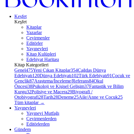
Keşfet
Keşfet
Kitaplar
Yazarlar
Çevirmenler
Editörler
Yayınevleri
Kitap Kulüpleri
Edebiyat Haritası
Kitap Kategorileri
Genel
475
Yeni Çıkan Kitaplar
354
Çağdaş Dünya
Edebiyatı
120
Dünya Edebiyatı
102
Türk Edebiyatı
91
Çocuk ve
Gençlik
87
Araştırma/İnceleme/Referans
84
Okul
Öncesi
38
Psikoloji ve Kişisel Gelişim
37
Fantastik ve Bilim
Kurgu
32
Polisiye ve Macera
29
Biyografi /
Otobiyografi
28
Tarih
28
Deneme
25
Aile/Anne ve Çocuk
25
Tüm kitaplar
→
Yayınevleri
Yayınevi Mutfağı
Çevirmenlerden
Editörlerden
Gündem