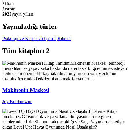
2
kitap
2
yazar
2023
yayın yılları
Yayımladığı türler
Psikoloji ve Kişisel Gelişim
1
Bilim
1
Tüm kitapları
2
Kitap Tanıtımı
Makinenin Maskesi, teknoloji
meraklıları ve yapay zekâ hakkında daha fazla bilgi edinmek isteyen
herkes için önemli bir kaynak olmanın yanı sıra yapay zekânın
insanlık üzerindeki etkilerini anlamak isteyenler…
Makinenin Maskesi
Joy Buolamwini
İnceleme
Kitap
İncelemesi
Girişimcilik ve pazarlama dünyasının önde gelen
isimlerinden Eric Siu'nun kaleme aldığı ve Saga Yayınları etiketiyle
çıkan Level Up: Hayat Oyununda Nasıl Ustalaşılır?