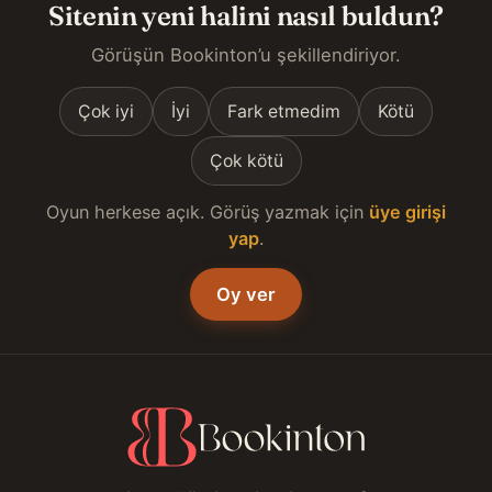
Sitenin yeni halini nasıl buldun?
Görüşün Bookinton’u şekillendiriyor.
Çok iyi
İyi
Fark etmedim
Kötü
Çok kötü
Oyun herkese açık. Görüş yazmak için
üye girişi
yap
.
Oy ver