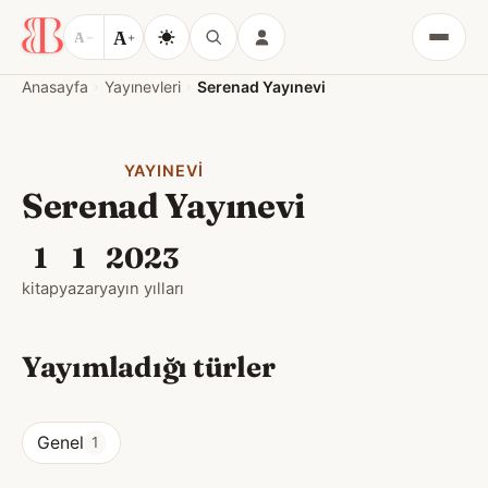
A
A
−
+
Menü
Anasayfa
Yayınevleri
Serenad Yayınevi
YAYINEVI
Serenad Yayınevi
1
1
2023
kitap
yazar
yayın yılları
Yayımladığı türler
Genel
1