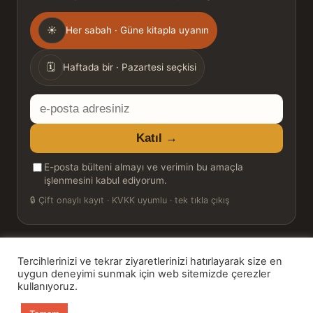
Gönderim
☀
Her sabah · Güne kitapla uyanın
sıklığı
🗓
Haftada bir · Pazartesi seçkisi
E-
posta
Katıl →
adresiniz
E-posta bülteni almayı ve verimin bu amaçla
işlenmesini kabul ediyorum.
🔒
Çift onaylı kayıt · KVKK uyumlu · tek tıkla çıkış
Tercihlerinizi ve tekrar ziyaretlerinizi hatırlayarak size en
© 2026 Bookinton — Türkiye’nin Kitap Platformu
uygun deneyimi sunmak için web sitemizde çerezler
kullanıyoruz.
HT Book Review — webmaster: Hakan Turgay