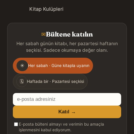
Kitap Kulüpleri
Bültene katılın
✉
Her sabah günün kitabı, her pazartesi haftanın
seçkisi. Sadece okumaya değer olanı.
Gönderim
☀
Her sabah · Güne kitapla uyanın
sıklığı
🗓
Haftada bir · Pazartesi seçkisi
E-
posta
Katıl →
adresiniz
E-posta bülteni almayı ve verimin bu amaçla
işlenmesini kabul ediyorum.