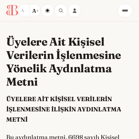
A
A
−
+
Menü
Üyelere Ait Kişisel
Verilerin İşlenmesine
Yönelik Aydınlatma
Metni
ÜYELERE AİT KİŞİSEL VERİLERİN
İŞLENMESİNE İLİŞKİN AYDINLATMA
METNİ
Bu aydınlatma metni, 6698 sayılı Kişisel