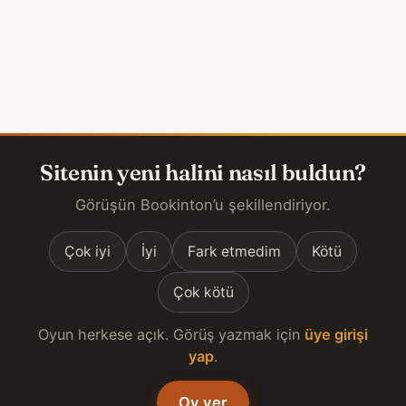
Sitenin yeni halini nasıl buldun?
Görüşün Bookinton’u şekillendiriyor.
Çok iyi
İyi
Fark etmedim
Kötü
Çok kötü
Oyun herkese açık. Görüş yazmak için
üye girişi
yap
.
Oy ver