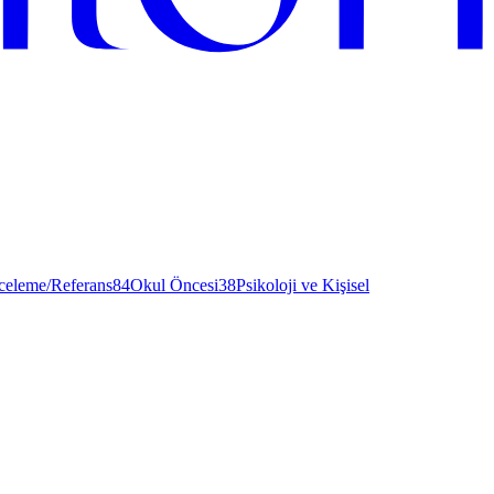
nceleme/Referans
84
Okul Öncesi
38
Psikoloji ve Kişisel