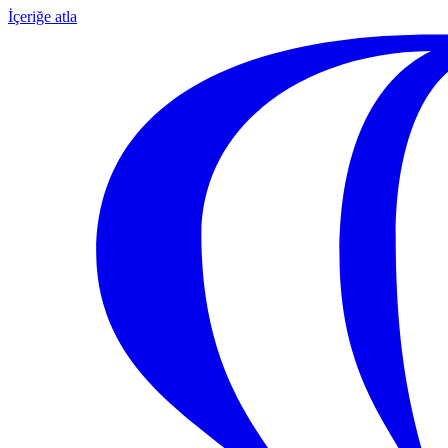
İçeriğe atla