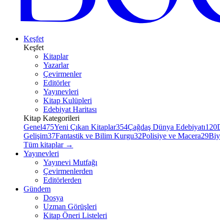
Keşfet
Keşfet
Kitaplar
Yazarlar
Çevirmenler
Editörler
Yayınevleri
Kitap Kulüpleri
Edebiyat Haritası
Kitap Kategorileri
Genel
475
Yeni Çıkan Kitaplar
354
Çağdaş Dünya Edebiyatı
120
Gelişim
37
Fantastik ve Bilim Kurgu
32
Polisiye ve Macera
29
Biy
Tüm kitaplar
→
Yayınevleri
Yayınevi Mutfağı
Çevirmenlerden
Editörlerden
Gündem
Dosya
Uzman Görüşleri
Kitap Öneri Listeleri