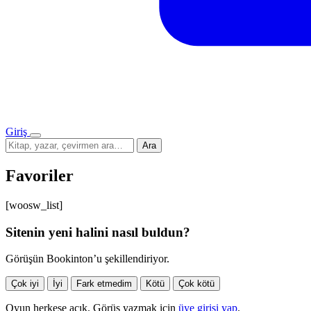
Giriş
Menü
Sitede
Ara
ara
Favoriler
[woosw_list]
Sitenin yeni halini nasıl buldun?
Görüşün Bookinton’u şekillendiriyor.
Çok iyi
İyi
Fark etmedim
Kötü
Çok kötü
Oyun herkese açık. Görüş yazmak için
üye girişi yap
.