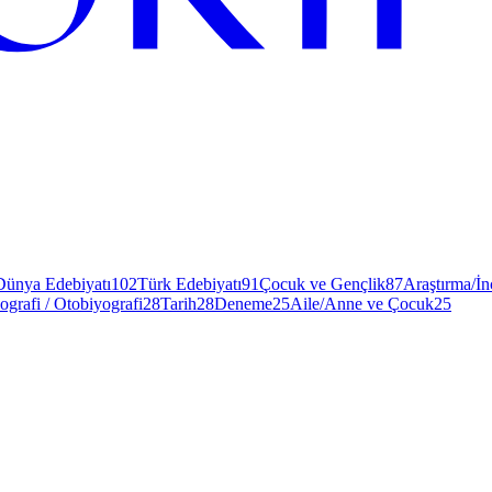
Dünya Edebiyatı
102
Türk Edebiyatı
91
Çocuk ve Gençlik
87
Araştırma/İ
ografi / Otobiyografi
28
Tarih
28
Deneme
25
Aile/Anne ve Çocuk
25