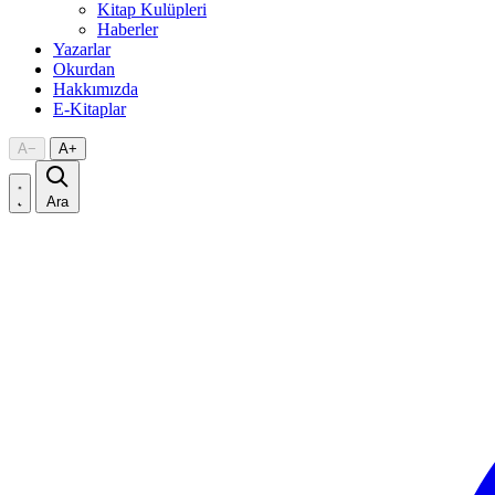
Kitap Kulüpleri
Haberler
Yazarlar
Okurdan
Hakkımızda
E-Kitaplar
A
−
A
+
Ara