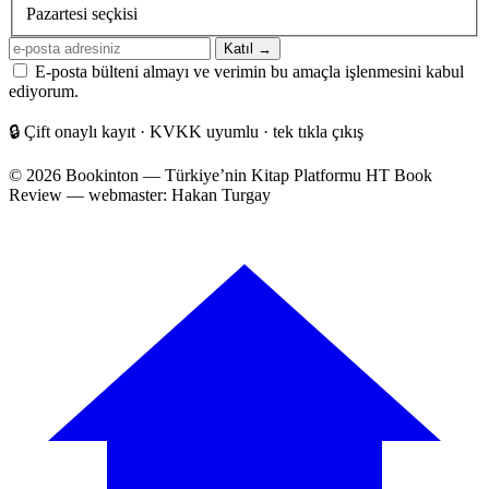
sıklığı
Pazartesi seçkisi
E-
Katıl →
posta
E-posta bülteni almayı ve verimin bu amaçla işlenmesini kabul
adresiniz
ediyorum.
🔒
Çift onaylı kayıt · KVKK uyumlu · tek tıkla çıkış
© 2026 Bookinton — Türkiye’nin Kitap Platformu
HT Book
Review — webmaster: Hakan Turgay