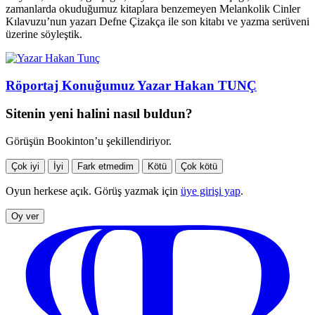
zamanlarda okuduğumuz kitaplara benzemeyen Melankolik Cinler
Kılavuzu’nun yazarı Defne Çizakça ile son kitabı ve yazma serüveni
üzerine söyleştik.
Röportaj Konuğumuz Yazar Hakan TUNÇ
Sitenin yeni halini nasıl buldun?
Görüşün Bookinton’u şekillendiriyor.
Çok iyi
İyi
Fark etmedim
Kötü
Çok kötü
Oyun herkese açık. Görüş yazmak için
üye girişi yap
.
Oy ver