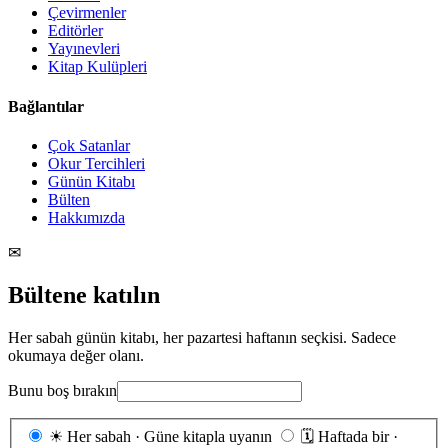
Çevirmenler
Editörler
Yayınevleri
Kitap Kulüpleri
Bağlantılar
Çok Satanlar
Okur Tercihleri
Günün Kitabı
Bülten
Hakkımızda
✉
Bültene katılın
Her sabah günün kitabı, her pazartesi haftanın seçkisi. Sadece
okumaya değer olanı.
Bunu boş bırakın
Gönderim
☀
Her sabah · Güne kitapla uyanın
🗓
Haftada bir ·