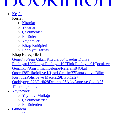
Keşfet
Keşfet
Kitaplar
Yazarlar
Çevirmenler
Editörler
Yayınevleri
Kitap Kulüpleri
Edebiyat Haritası
Kitap Kategorileri
Genel
475
Yeni Çıkan Kitaplar
354
Çağdaş Dünya
Edebiyatı
120
Dünya Edebiyatı
102
Türk Edebiyatı
91
Çocuk ve
Gençlik
87
Araştırma/İnceleme/Referans
84
Okul
Öncesi
38
Psikoloji ve Kişisel Gelişim
37
Fantastik ve Bilim
Kurgu
32
Polisiye ve Macera
29
Biyografi /
Otobiyografi
28
Tarih
28
Deneme
25
Aile/Anne ve Çocuk
25
Tüm kitaplar
→
Yayınevleri
Yayınevi Mutfağı
Çevirmenlerden
Editörlerden
Gündem