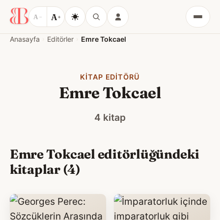
A
A
−
+
Menü
Anasayfa
Editörler
Emre Tokcael
KITAP EDITÖRÜ
Emre Tokcael
4 kitap
Emre Tokcael editörlüğündeki
kitaplar (4)