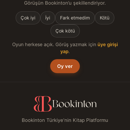
Görüşün Bookinton’u şekillendiriyor.
Çok iyi
İyi
Fark etmedim
Kötü
Çok kötü
Oyun herkese açık. Görüş yazmak için
üye girişi
yap
.
Oy ver
Bookinton Türkiye'nin Kitap Platformu