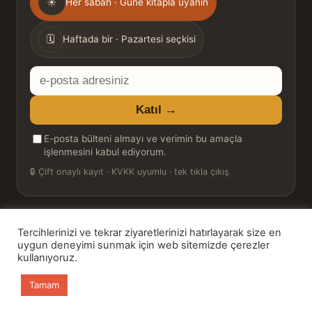
☀
Her sabah · Güne kitapla uyanın
sıklığı
🗓
Haftada bir · Pazartesi seçkisi
E-
posta
Katıl →
adresiniz
E-posta bülteni almayı ve verimin bu amaçla
işlenmesini kabul ediyorum.
🔒
Çift onaylı kayıt · KVKK uyumlu · tek tıkla çıkış
Tercihlerinizi ve tekrar ziyaretlerinizi hatırlayarak size en
© 2026 Bookinton — Türkiye’nin Kitap Platformu
uygun deneyimi sunmak için web sitemizde çerezler
kullanıyoruz.
HT Book Review — webmaster: Hakan Turgay
Tamam
Ana sayfa
Kitaplar
Günün Kitabı
Bülten