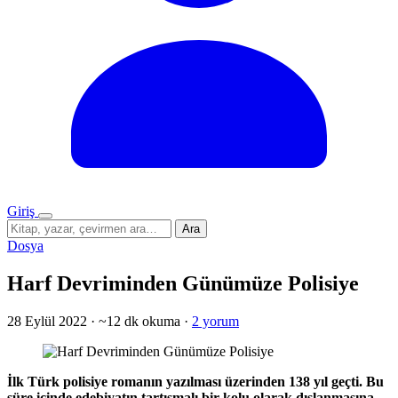
Giriş
Menü
Sitede
Ara
ara
Dosya
Harf Devriminden Günümüze Polisiye
28 Eylül 2022
·
~12 dk okuma
·
2 yorum
İlk Türk polisiye romanın yazılması üzerinden 138 yıl geçti. Bu
süre içinde edebiyatın tartışmalı bir kolu olarak dışlanmasına