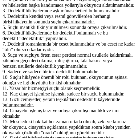
ve hilelerden başka kandırmaca yollarıyla okuyucu aldatılmamalıdır.
3. Dedektif hikâyelerinde aşk münasebetleri bulunmamalıdır.
4. Dedektifin kendisi veya resmî görevlilerden herhangi
birisi hikâyenin sonunda suçlu çıkarılmamalıdır.
5. Suçlu mantıklı fikir yürütülmesi sonunda ortaya çıkarılmalıdır.
6. Dedektif hikâyelerinde bir dedektif bulunmalı ve bu
dedektif “dedektiflik” yapmalıdır.
7. Dedektif romanlarında bir ceset bulunmalıdır ve bu ceset ne kadar
“ölü” olursa o kadar iyidir.
8. Suçu ve suçluyu örten esrar perdesi normal usullerle kaldırılmalı,
zihinden geçenleri okuma, ruh çağırma, fala bakma veya
benzeri usullerle dedektiflik yapılmamalıdır.
9. Sadece ve sadece bir tek dedektif bulunmalıdır.
10. Suçlu hikâyede önemli bir rolü bulunan, okuyucunun aşinası
olduğu ve ilgi duyduğu bir kişi olmalıdır.
11. Yazar bir hizmetçiyi suçlu olarak seçmemelidir.
12. Kaç cinayet işlenirse işlensin sadece bir suçlu bulunmalıdır.
13. Gizli cemiyetler, yeraltı teşkilâtları dedektif hikâyelerinde
bulunmamalıdır.
14. Cinayetin işleniş tarzı ve ortaya çıkarılışı mantıklı ve ilmi
olmalıdır.
15. Meseledeki hakikat her zaman ortada olmalı, zeki ve kurnaz
bir okuyucu, cinayetin açıklaması yapıldıktan sonra kitabı yeniden
okuyarak çözümün “orada” olduğunu görebilmelidir.