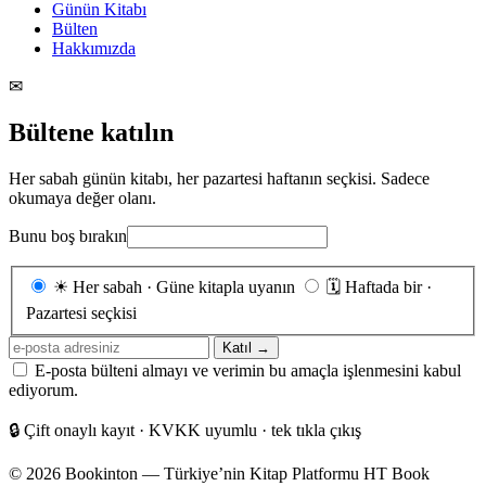
Günün Kitabı
Bülten
Hakkımızda
✉
Bültene katılın
Her sabah günün kitabı, her pazartesi haftanın seçkisi. Sadece
okumaya değer olanı.
Bunu boş bırakın
Gönderim
☀
Her sabah · Güne kitapla uyanın
🗓
Haftada bir ·
sıklığı
Pazartesi seçkisi
E-
Katıl →
posta
E-posta bülteni almayı ve verimin bu amaçla işlenmesini kabul
adresiniz
ediyorum.
🔒
Çift onaylı kayıt · KVKK uyumlu · tek tıkla çıkış
© 2026 Bookinton — Türkiye’nin Kitap Platformu
HT Book