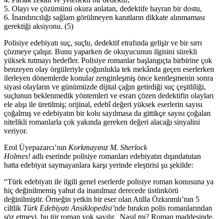
5. Olayı ve çözümünü okura anlatan, dedektife hayran bir dostu,
6. İnandırıcılığı sağlam görülmeyen kanıtların dikkate alınmaması
gerektiği aksiyonu. (5)
Polisiye edebiyatı suç, suçlu, dedektif etrafında gelişir ve bir sırrı
çözmeye çalışır. Bunu yaparken de okuyucunun ilgisini sürekli
yüksek tutmayı hedefler. Polisiye romanlar başlangıçta birbirine çok
benzeyen olay örgüleriyle çoğunlukla tek mekânda geçen eserlerken
ilerleyen dönemlerde konular zenginleşmiş önce kentleşmenin sonra
siyasi olayların ve günümüzde dijital çağın getirdiği suç çeşitliliği,
suçlunun beklenmedik yöntemleri ve esrarı çözen dedektifin olayları
ele alışı ile üretilmiş; orijinal, edebî değeri yüksek eserlerin sayısı
çoğalmış ve edebiyatın bir kolu sayılmasa da gittikçe sayısı çoğalan
nitelikli romanlarla çok yakında gereken değeri alacağı sinyalini
veriyor.
Erol Üyepazarcı’nın
Korkmayınız M. Sherlock
Holmes!
adlı eserinde polisiye romanları edebiyatın dışındatutan
hatta edebiyat saymayanlara karşı yerinde eleştirisi şu şekilde:
“Türk edebiyatı ile ilgili genel eserlerde polisiye roman konusuna ya
hiç değinilmemiş yahut da inanılmaz derecede üstünkörü
değinilmiştir. Örneğin yetkin bir eser olan Atilla Özkırımlı’nın 5
ciltlik
Türk Edebiyatı Ansiklopedisi’
nde bırakın polis romanlarından
söz etmeyi, bu tür roman yok sayılır. Nasıl mı? Roman maddesinde,