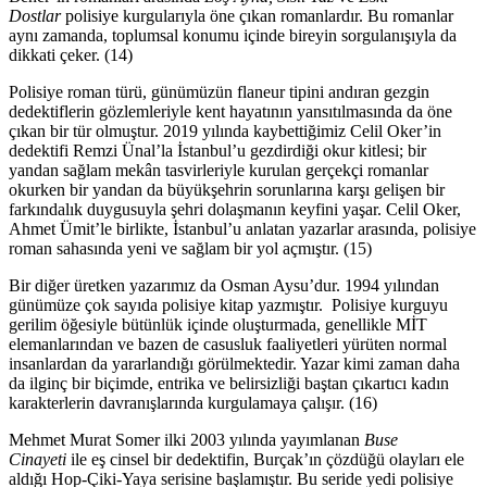
Dostlar
polisiye kurgularıyla öne çıkan romanlardır. Bu romanlar
aynı zamanda, toplumsal konumu içinde bireyin sorgulanışıyla da
dikkati çeker. (14)
Polisiye roman türü, günümüzün flaneur tipini andıran gezgin
dedektiflerin gözlemleriyle kent hayatının yansıtılmasında da öne
çıkan bir tür olmuştur. 2019 yılında kaybettiğimiz Celil Oker’in
dedektifi Remzi Ünal’la İstanbul’u gezdirdiği okur kitlesi; bir
yandan sağlam mekân tasvirleriyle kurulan gerçekçi romanlar
okurken bir yandan da büyükşehrin sorunlarına karşı gelişen bir
farkındalık duygusuyla şehri dolaşmanın keyfini yaşar. Celil Oker,
Ahmet Ümit’le birlikte, İstanbul’u anlatan yazarlar arasında, polisiye
roman sahasında yeni ve sağlam bir yol açmıştır. (15)
Bir diğer üretken yazarımız da Osman Aysu’dur. 1994 yılından
günümüze çok sayıda polisiye kitap yazmıştır. Polisiye kurguyu
gerilim öğesiyle bütünlük içinde oluşturmada, genellikle MİT
elemanlarından ve bazen de casusluk faaliyetleri yürüten normal
insanlardan da yararlandığı görülmektedir. Yazar kimi zaman daha
da ilginç bir biçimde, entrika ve belirsizliği baştan çıkartıcı kadın
karakterlerin davranışlarında kurgulamaya çalışır. (16)
Mehmet Murat Somer ilki 2003 yılında yayımlanan
Buse
Cinayeti
ile eş cinsel bir dedektifin, Burçak’ın çözdüğü olayları ele
aldığı Hop-Çiki-Yaya serisine başlamıştır. Bu seride yedi polisiye