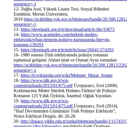
sequence=-1
12- Tuğba Aral, Yüksek Lisans Tezi, Sosyal Bilimleri
Enstitüsü, Mersin Üniversitesi,
2019
https://acikbilim.yok.gov.tr/bitstream/handle/20.500.1
sequence=-1
13-
https://dergipark.org.tr/tr/download/article-file/33673
14-
https://www.acarindex.com/turkish-studies-
elektronik/erhan-benerin-polisiye-kurgusunda-bireyin-
konumu-139293
15-
https://dergipark.org.tr/tr/pub/fe/issue/26041/274293
16- 1980 sonrası Türk edebı̇yatında polı̇sı̇ye romanın
toplumsal gelı̇şı̇mı̇: Ahmet ümı̇t ve Osman Aysu romanları
https://acikbilim.yok.gov.tr/bitstream/handle/20.500.12812/
sequence=-1
17-
https://tr.wikipedia.org/wiki/Mehmet_Murat_Somer
18-
https://www.tdk.gov.tr/wp-
content/uploads/2015/01/675.pdf
Üyepazarcı, Erol (2008).
Korkmayınız Mister Sherlok Holmes-Türkiye’de Polisiye
Romanın 125 Yıllık Öyküsü, İstanbul: Oğlak Yayınları.
19-
https://www.tdk.gov.tr/wp-
content/uploads/2015/01/675.pdf
Üyepazarcı, Erol (2014).
“Harf Devriminden Günümüze Türk Polisiye Edebiyatı”,
Notos Edebiyat Dergisi, 46: 26-28.
20-
http://dspace.yildiz.edu.tr/xmlui/bitstream/handle/1/11743/
sequence=1&isAllowed=y
aracılığıyla Fatih Özgüven,