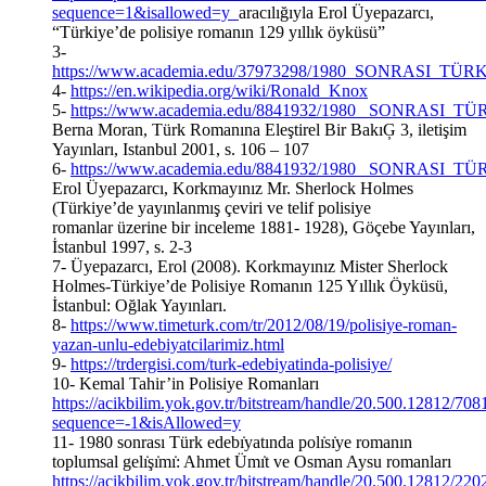
sequence=1&isallowed=y
aracılığıyla Erol Üyepazarcı,
“Türkiye’de polisiye romanın 129 yıllık öyküsü”
3-
https://www.academia.edu/37973298/1980_SONRASI_
4-
https://en.wikipedia.org/wiki/Ronald_Knox
5-
https://www.academia.edu/8841932/1980_ SONRAS
Berna Moran, Türk Romanına Eleştirel Bir BakıĢ 3, iletişim
Yayınları, Istanbul 2001, s. 106 – 107
6-
https://www.academia.edu/8841932/1980_ SONRAS
Erol Üyepazarcı, Korkmayınız Mr. Sherlock Holmes
(Türkiye’de yayınlanmış çeviri ve telif polisiye
romanlar üzerine bir inceleme 1881- 1928), Göçebe Yayınları,
İstanbul 1997, s. 2-3
7- Üyepazarcı, Erol (2008). Korkmayınız Mister Sherlock
Holmes-Türkiye’de Polisiye Romanın 125 Yıllık Öyküsü,
İstanbul: Oğlak Yayınları.
8-
https://www.timeturk.com/tr/2012/08/19/polisiye-roman-
yazan-unlu-edebiyatcilarimiz.html
9-
https://trdergisi.com/turk-edebiyatinda-polisiye/
10- Kemal Tahir’in Polisiye Romanları
https://acikbilim.yok.gov.tr/bitstream/handle/20.500.12812/
sequence=-1&isAllowed=y
11- 1980 sonrası Türk edebı̇yatında polı̇sı̇ye romanın
toplumsal gelı̇şı̇mı̇: Ahmet Ümı̇t ve Osman Aysu romanları
https://acikbilim.yok.gov.tr/bitstream/handle/20.500.12812/