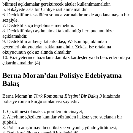
bilimsel açıklamalar gerektirecek aletler kullanılmamalıdır.
5. Hikâyede asla bir Çinliye rastlanmamalıdır.
6. Dedektif ne tesadüfen sonuca varmalıdır ne de açıklanamayan bir
sezgiyle.
7. Dedektif suça teşebbüs etmemelidir.
8. Dedektif olayı aydınlatmakta kullandığı her ipucunu bize
açıklamalıdır.
9. Dedektifin anlayışı kıt arkadaşı, Watson tipi, aklından
geçenleri okuyucudan saklamamalıdır. Zekâsı ise ortalama
okuyucunun çok az altında olmalıdır.
10. Bizi yeterince hazırlamadan ikiz kardeşler ya da benzerler ortaya
çıkarılmamalıdır. (4)
Berna Moran’dan Polisiye Edebiyatına
Bakış
Berna Moran’ın
Türk Romanına Eleştirel Bir Bakış
3
kitabında
polisiye roman kurgu sıralaması şöyledir:
1. Çözülmesi olanaksız görülen bir cinayet,
2. Aleyhine gözüken kanıtlar yüzünden haksız yere suçlanan bir
şüpheli,
3. Polisin araştırmayı beceriksizce ve yanlış yönde yürütmesi,
4. Parlak zekâlı ve yetenekli bir dedektif,