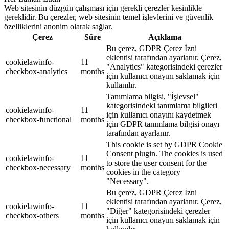
Web sitesinin düzgün çalışması için gerekli çerezler kesinlikle
gereklidir. Bu çerezler, web sitesinin temel işlevlerini ve güvenlik
özelliklerini anonim olarak sağlar.
Çerez
Süre
Açıklama
Bu çerez, GDPR Çerez İzni
eklentisi tarafından ayarlanır. Çerez,
cookielawinfo-
11
"Analytics" kategorisindeki çerezler
checkbox-analytics
months
için kullanıcı onayını saklamak için
kullanılır.
Tanımlama bilgisi, "İşlevsel"
kategorisindeki tanımlama bilgileri
cookielawinfo-
11
için kullanıcı onayını kaydetmek
checkbox-functional
months
için GDPR tanımlama bilgisi onayı
tarafından ayarlanır.
This cookie is set by GDPR Cookie
Consent plugin. The cookies is used
cookielawinfo-
11
to store the user consent for the
checkbox-necessary
months
cookies in the category
"Necessary".
Bu çerez, GDPR Çerez İzni
eklentisi tarafından ayarlanır. Çerez,
cookielawinfo-
11
"Diğer" kategorisindeki çerezler
checkbox-others
months
için kullanıcı onayını saklamak için