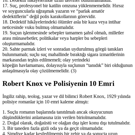
16. Dedektif hikâyelerinde uzun tasvirler bulunmamalıdır.
17. Suç, profesyonel bir katilin omzuna yüklenmemelidir. Hırsız
ve soyguncularla uğraşmak yazarın ve “parlak amatör
dedektiflerin” değil polis karakollarının görevidir.
18. Dedektif hikâyelerindeki ölümler asla bir kaza veya intihar
neticesinde vuku bulmuş olmamalıdır.
19. Suçun işlenmesinde sebepler tamamen şahsî olmalı, milletler
arası münasebetler, politikalar veya harpler bu sebepleri
oluşturmamalıdır.
20. Sahte parmak izleri ve sonradan uydurulmuş görgü tanıkları
bulunmamalı; suçlu suç mahallinde bıraktığı sigara izmaritlerinin
markasından teşhis edilmemeli; olay yerindeki
köpeğin havlamaması, dolayısıyla suçlunun “tanıdık” biri olduğunun
anlaşılmasıyla olay çözülmemelidir. (3)
Robert Knox ve Polisiyenin 10 Emri
İngiliz rahip, teolog, yazar ve dil bilimci Robert Knox, 1929 yılında
polisiye romanlar için 10 emri kaleme almıştı:
1. Suçlu romanın başlarında tanıtılmalı ancak okuyucunun
düşündüklerini anlamasına izin verilen biriolmamalıdır.
2. Doğal olarak, doğaüstü ve olağan dışı işler konu dışı tutulmalıdır.
3. Bir taneden fazla gizli oda ya da geçit olmamalıdır.
4. Şimdiye kadar keşfedilmemiş bir zehir ya da sonuçta uzun