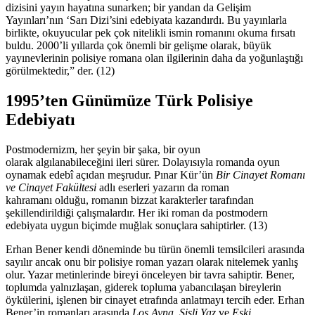
dizisini yayın hayatına sunarken; bir yandan da Gelişim
Yayınları’nın ‘Sarı Dizi’sini edebiyata kazandırdı. Bu yayınlarla
birlikte, okuyucular pek çok nitelikli ismin romanını okuma fırsatı
buldu. 2000’li yıllarda çok önemli bir gelişme olarak, büyük
yayınevlerinin polisiye romana olan ilgilerinin daha da yoğunlaştığı
görülmektedir,” der. (12)
1995’ten Günümüze Türk Polisiye
Edebiyatı
Postmodernizm, her şeyin bir şaka, bir oyun
olarak algılanabileceğini ileri sürer. Dolayısıyla romanda oyun
oynamak edebî açıdan meşrudur. Pınar Kür’ün
Bir Cinayet Romanı
ve Cinayet Fakültesi
adlı eserleri yazarın da roman
kahramanı olduğu, romanın bizzat karakterler tarafından
şekillendirildiği çalışmalardır. Her iki roman da postmodern
edebiyata uygun biçimde muğlak sonuçlara sahiptirler. (13)
Erhan Bener kendi döneminde bu türün önemli temsilcileri arasında
sayılır ancak onu bir
polisiye roman yazarı olarak nitelemek yanlış
olur. Yazar metinlerinde bireyi önceleyen bir tavra sahiptir. Bener,
toplumda yalnızlaşan, giderek topluma yabancılaşan bireylerin
öykülerini, işlenen bir cinayet etrafında anlatmayı tercih eder. Erhan
Bener’in romanları arasında
Loş Ayna, Sisli Yaz
ve
Eski