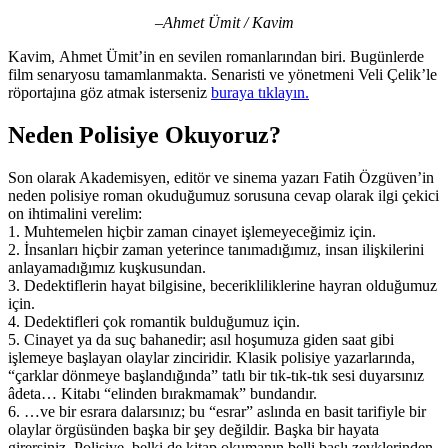
–
Ahmet Ümit /
Kavim
Kavim, Ahmet Ümit’in en sevilen romanlarından biri. Bugünlerde
film senaryosu tamamlanmakta. Senaristi ve yönetmeni Veli Çelik’le
röportajına göz atmak isterseniz
buraya tıklayın.
Neden Polisiye Okuyoruz?
Son olarak Akademisyen, editör ve sinema yazarı Fatih Özgüven’in
neden polisiye roman okuduğumuz sorusuna cevap olarak ilgi çekici
on ihtimalini verelim:
1. Muhtemelen hiçbir zaman cinayet işlemeyeceğimiz için.
2. İnsanları hiçbir zaman yeterince tanımadığımız, insan ilişkilerini
anlayamadığımız kuşkusundan.
3. Dedektiflerin hayat bilgisine, becerikliliklerine hayran olduğumuz
için.
4. Dedektifleri çok romantik bulduğumuz için.
5. Cinayet ya da suç bahanedir; asıl hoşumuza giden saat gibi
işlemeye başlayan olaylar zinciridir. Klasik polisiye yazarlarında,
“çarklar dönmeye başlandığında” tatlı bir tık-tık-tık sesi duyarsınız
âdeta… Kitabı “elinden bırakmamak” bundandır.
6. …ve bir esrara dalarsınız; bu “esrar” aslında en basit tarifiyle bir
olaylar örgüsünden başka bir şey değildir. Başka bir hayata
girersiniz. Polisiye, belki de kitap okumanın belli başlı zevklerinden