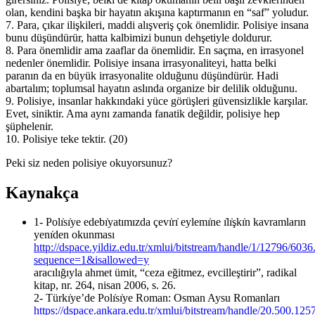
olan, kendini başka bir hayatın akışına kaptırmanın en “saf” yoludur.
7. Para, çıkar ilişkileri, maddi alışveriş çok önemlidir. Polisiye insana
bunu düşündürür, hatta kalbimizi bunun dehşetiyle doldurur.
8. Para önemlidir ama zaaflar da önemlidir. En saçma, en irrasyonel
nedenler önemlidir. Polisiye insana irrasyonaliteyi, hatta belki
paranın da en büyük irrasyonalite olduğunu düşündürür. Hadi
abartalım; toplumsal hayatın aslında organize bir delilik olduğunu.
9. Polisiye, insanlar hakkındaki yüce görüşleri güvensizlikle karşılar.
Evet, siniktir. Ama aynı zamanda fanatik değildir, polisiye hep
şüphelenir.
10. Polisiye teke tektir. (20)
Peki siz neden polisiye okuyorsunuz?
Kaynakça
1- Polı̇sı̇ye edebı̇yatımızda çevı̇rı̇ eylemı̇ne ı̇lı̇şkı̇n kavramların
yenı̇den okunması
http://dspace.yildiz.edu.tr/xmlui/bitstream/handle/1/12796/6036
sequence=1&isallowed=y
aracılığıyla ahmet ümit, “ceza eğitmez, evcilleştirir”, radikal
kitap, nr. 264, nisan 2006, s. 26.
2- Türkı̇ye’de Polı̇sı̇ye Roman: Osman Aysu Romanları
https://dspace.ankara.edu.tr/xmlui/bitstream/handle/20.500.12