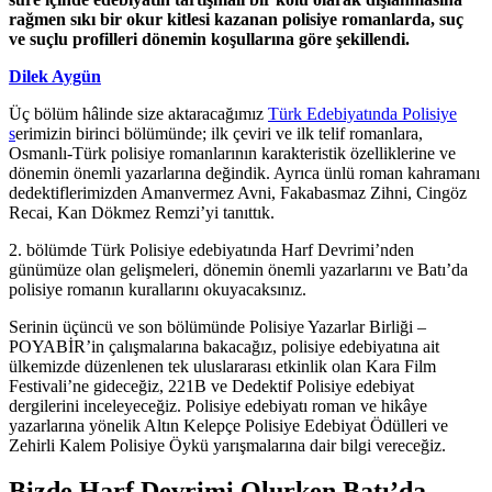
rağmen sıkı bir okur kitlesi kazanan polisiye romanlarda, suç
ve suçlu profilleri dönemin koşullarına göre şekillendi.
Dilek Aygün
Üç bölüm hâlinde size aktaracağımız
Türk Edebiyatında Polisiye
s
erimizin birinci bölümünde; ilk çeviri ve ilk telif romanlara,
Osmanlı-Türk polisiye romanlarının karakteristik özelliklerine ve
dönemin önemli yazarlarına değindik. Ayrıca ünlü roman kahramanı
dedektiflerimizden Amanvermez Avni, Fakabasmaz Zihni, Cingöz
Recai, Kan Dökmez Remzi’yi tanıttık.
2. bölümde Türk Polisiye edebiyatında Harf Devrimi’nden
günümüze olan gelişmeleri, dönemin önemli yazarlarını ve Batı’da
polisiye romanın kurallarını okuyacaksınız.
Serinin üçüncü ve son bölümünde Polisiye Yazarlar Birliği –
POYABİR’in çalışmalarına bakacağız, polisiye edebiyatına ait
ülkemizde düzenlenen tek uluslararası etkinlik olan Kara Film
Festivali’ne gideceğiz, 221B ve Dedektif Polisiye edebiyat
dergilerini inceleyeceğiz. Polisiye edebiyatı roman ve hikâye
yazarlarına yönelik Altın Kelepçe Polisiye Edebiyat Ödülleri ve
Zehirli Kalem Polisiye Öykü yarışmalarına dair bilgi vereceğiz.
Bizde Harf Devrimi Olurken Batı’da