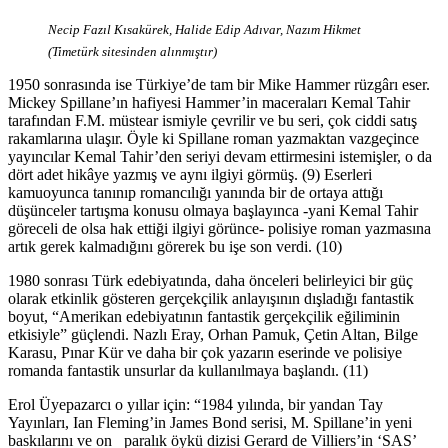
Necip Fazıl Kısakürek, Halide Edip Adıvar, Nazım Hikmet
(Timetürk sitesinden alınmıştır)
1950 sonrasında ise Türkiye’de tam bir Mike Hammer rüzgârı eser.
Mickey Spillane’ın hafiyesi Hammer’in maceraları Kemal Tahir
tarafından F.M. müstear ismiyle çevrilir ve bu seri, çok ciddi satış
rakamlarına ulaşır. Öyle ki Spillane roman yazmaktan vazgeçince
yayıncılar Kemal Tahir’den seriyi devam ettirmesini istemişler, o da
dört adet hikâye yazmış ve aynı ilgiyi görmüş. (9) Eserleri
kamuoyunca tanınıp romancılığı yanında bir de ortaya attığı
düşünceler tartışma konusu olmaya başlayınca -yani Kemal Tahir
göreceli de olsa hak ettiği ilgiyi görünce- polisiye roman yazmasına
artık gerek kalmadığını görerek bu işe son verdi. (10)
1980 sonrası Türk edebiyatında, daha önceleri belirleyici bir güç
olarak etkinlik gösteren gerçekçilik anlayışının dışladığı fantastik
boyut, “Amerikan edebiyatının fantastik gerçekçilik eğiliminin
etkisiyle” güçlendi. Nazlı Eray, Orhan Pamuk, Çetin Altan, Bilge
Karasu, Pınar Kür ve daha bir çok yazarın eserinde ve polisiye
romanda fantastik unsurlar da kullanılmaya başlandı. (11)
Erol Üyepazarcı o yıllar için:
“1984 yılında, bir yandan Tay
Yayınları, Ian Fleming’in James Bond serisi, M. Spillane’in yeni
baskılarını ve on paralık öykü dizisi Gerard de Villiers’in ‘SAS’