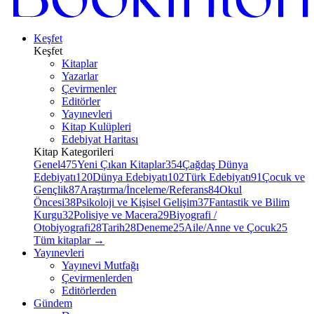
Keşfet
Keşfet
Kitaplar
Yazarlar
Çevirmenler
Editörler
Yayınevleri
Kitap Kulüpleri
Edebiyat Haritası
Kitap Kategorileri
Genel
475
Yeni Çıkan Kitaplar
354
Çağdaş Dünya
Edebiyatı
120
Dünya Edebiyatı
102
Türk Edebiyatı
91
Çocuk ve
Gençlik
87
Araştırma/İnceleme/Referans
84
Okul
Öncesi
38
Psikoloji ve Kişisel Gelişim
37
Fantastik ve Bilim
Kurgu
32
Polisiye ve Macera
29
Biyografi /
Otobiyografi
28
Tarih
28
Deneme
25
Aile/Anne ve Çocuk
25
Tüm kitaplar
→
Yayınevleri
Yayınevi Mutfağı
Çevirmenlerden
Editörlerden
Gündem