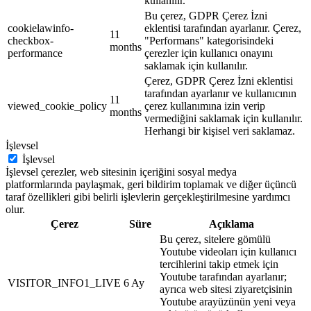
kullanılır.
Bu çerez, GDPR Çerez İzni
cookielawinfo-
eklentisi tarafından ayarlanır. Çerez,
11
checkbox-
"Performans" kategorisindeki
months
performance
çerezler için kullanıcı onayını
saklamak için kullanılır.
Çerez, GDPR Çerez İzni eklentisi
tarafından ayarlanır ve kullanıcının
11
viewed_cookie_policy
çerez kullanımına izin verip
months
vermediğini saklamak için kullanılır.
Herhangi bir kişisel veri saklamaz.
İşlevsel
İşlevsel
İşlevsel çerezler, web sitesinin içeriğini sosyal medya
platformlarında paylaşmak, geri bildirim toplamak ve diğer üçüncü
taraf özellikleri gibi belirli işlevlerin gerçekleştirilmesine yardımcı
olur.
Çerez
Süre
Açıklama
Bu çerez, sitelere gömülü
Youtube videoları için kullanıcı
tercihlerini takip etmek için
Youtube tarafından ayarlanır;
VISITOR_INFO1_LIVE
6 Ay
ayrıca web sitesi ziyaretçisinin
Youtube arayüzünün yeni veya