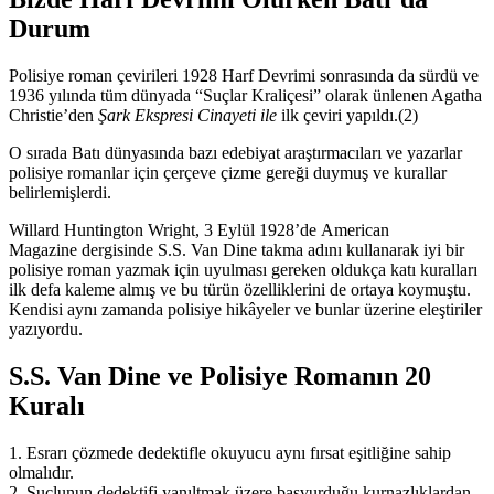
Durum
Polisiye roman çevirileri 1928 Harf Devrimi sonrasında da sürdü ve
1936 yılında tüm dünyada “Suçlar Kraliçesi” olarak ünlenen Agatha
Christie’den
Şark Ekspresi Cinayeti ile
ilk çeviri yapıldı.(2)
O sırada Batı dünyasında bazı edebiyat araştırmacıları ve yazarlar
polisiye romanlar için çerçeve çizme gereği duymuş ve kurallar
belirlemişlerdi.
Willard Huntington Wright, 3 Eylül 1928’de American
Magazine dergisinde S.S. Van Dine takma adını kullanarak iyi bir
polisiye roman yazmak için uyulması gereken oldukça katı kuralları
ilk defa kaleme almış ve bu türün özelliklerini de ortaya koymuştu.
Kendisi aynı zamanda polisiye hikâyeler ve bunlar üzerine eleştiriler
yazıyordu.
S.S. Van Dine ve Polisiye Romanın 20
Kuralı
1. Esrarı çözmede dedektifle okuyucu aynı fırsat eşitliğine sahip
olmalıdır.
2. Suçlunun dedektifi yanıltmak üzere başvurduğu kurnazlıklardan