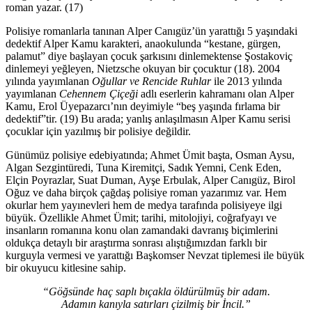
roman yazar. (17)
Polisiye romanlarla tanınan Alper Canıgüz’ün yarattığı 5 yaşındaki
dedektif Alper Kamu karakteri, anaokulunda “kestane, gürgen,
palamut” diye başlayan çocuk şarkısını dinlemektense Şostakoviç
dinlemeyi yeğleyen, Nietzsche okuyan bir çocuktur (18). 2004
yılında yayımlanan
Oğullar ve Rencide Ruhlar
ile 2013 yılında
yayımlanan
Cehennem Çiçeği
adlı eserlerin kahramanı olan Alper
Kamu, Erol Üyepazarcı’nın deyimiyle “beş yaşında fırlama bir
dedektif”tir. (19) Bu arada; yanlış anlaşılmasın Alper Kamu serisi
çocuklar için yazılmış bir polisiye değildir.
Günümüz polisiye edebiyatında; Ahmet Ümit başta, Osman Aysu,
Algan Sezgintüredi, Tuna Kiremitçi, Sadık Yemni, Cenk Eden,
Elçin Poyrazlar, Suat Duman, Ayşe Erbulak, Alper Canıgüz, Birol
Oğuz ve daha birçok çağdaş polisiye roman yazarımız var. Hem
okurlar hem yayınevleri hem de medya tarafında polisiyeye ilgi
büyük. Özellikle Ahmet Ümit; tarihi, mitolojiyi, coğrafyayı ve
insanların romanına konu olan zamandaki davranış biçimlerini
oldukça detaylı bir araştırma sonrası alıştığımızdan farklı bir
kurguyla vermesi ve yarattığı Başkomser Nevzat tiplemesi ile büyük
bir okuyucu kitlesine sahip.
“Göğsünde haç saplı bıçakla öldürülmüş bir adam.
Adamın kanıyla satırları çizilmiş bir İncil.”