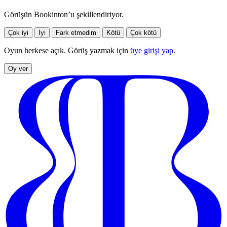
Görüşün Bookinton’u şekillendiriyor.
Çok iyi
İyi
Fark etmedim
Kötü
Çok kötü
Oyun herkese açık. Görüş yazmak için
üye girişi yap
.
Oy ver