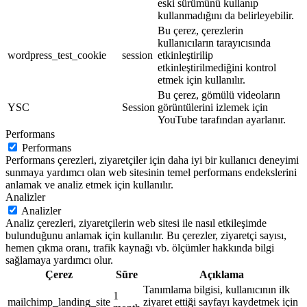
eski sürümünü kullanıp
kullanmadığını da belirleyebilir.
Bu çerez, çerezlerin
kullanıcıların tarayıcısında
wordpress_test_cookie
session
etkinleştirilip
etkinleştirilmediğini kontrol
etmek için kullanılır.
Bu çerez, gömülü videoların
YSC
Session
görüntülerini izlemek için
YouTube tarafından ayarlanır.
Performans
Performans
Performans çerezleri, ziyaretçiler için daha iyi bir kullanıcı deneyimi
sunmaya yardımcı olan web sitesinin temel performans endekslerini
anlamak ve analiz etmek için kullanılır.
Analizler
Analizler
Analiz çerezleri, ziyaretçilerin web sitesi ile nasıl etkileşimde
bulunduğunu anlamak için kullanılır. Bu çerezler, ziyaretçi sayısı,
hemen çıkma oranı, trafik kaynağı vb. ölçümler hakkında bilgi
sağlamaya yardımcı olur.
Çerez
Süre
Açıklama
Tanımlama bilgisi, kullanıcının ilk
1
mailchimp_landing_site
ziyaret ettiği sayfayı kaydetmek için