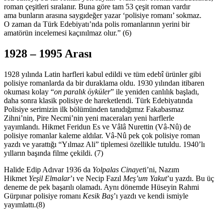
roman çeşitleri sıralanır. Buna göre tam 53 çeşit roman vardır
ama bunların arasına saygıdeğer yazar ‘polisiye romanı’ sokmaz.
O zaman da Türk Edebiyatı’nda polis romanlarının yerini bir
amatörün incelemesi kaçınılmaz olur.”
(6)
1928 – 1995 Arası
1928 yılında Latin harfleri kabul edildi ve tüm edebî ürünler gibi
polisiye romanlarda da bir duraklama oldu. 1930 yılından itibaren
okuması kolay “
on paralık öyküler
” ile yeniden canlılık başladı,
daha sonra klasik polisiye de hareketlendi. Türk Edebiyatında
Polisiye serimizin ilk bölümünden tanıdığımız Fakabasmaz
Zihni’nin, Pire Necmi’nin yeni maceraları yeni harflerle
yayımlandı. Hikmet Feridun Es ve Vâlâ Nurettin (Vâ-Nû) de
polisiye romanlar kaleme aldılar. Vâ-Nû pek çok polisiye roman
yazdı ve yarattığı “Yılmaz Ali” tiplemesi özellikle tutuldu. 1940’lı
yılların başında filme çekildi. (7)
Halide Edip Adıvar 1936 da
Yolpalas Cinayet
i’ni, Nazım
Hikmet
Yeşil Elmalar
’ı ve Necip Fazıl
Meş’um Yakut
’u yazdı. Bu üç
deneme de pek başarılı olamadı. Aynı dönemde Hüseyin Rahmi
Gürpınar polisiye romanı
Kesik Baş
’ı yazdı ve kendi ismiyle
yayımlattı.(8)