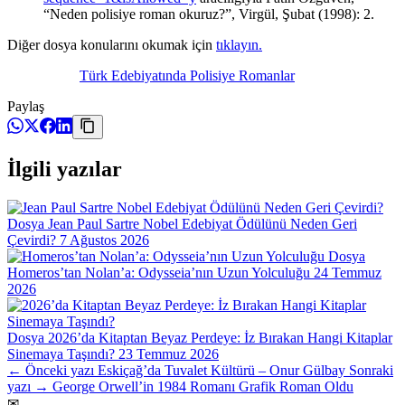
“Neden polisiye roman okuruz?”, Virgül, Şubat (1998): 2.
Diğer dosya konularını okumak için
tıklayın.
Türk Edebiyatında Polisiye Romanlar
Paylaş
İlgili yazılar
Dosya
Jean Paul Sartre Nobel Edebiyat Ödülünü Neden Geri
Çevirdi?
7 Ağustos 2026
Dosya
Homeros’tan Nolan’a: Odysseia’nın Uzun Yolculuğu
24 Temmuz
2026
Dosya
2026’da Kitaptan Beyaz Perdeye: İz Bırakan Hangi Kitaplar
Sinemaya Taşındı?
23 Temmuz 2026
← Önceki yazı
Eskiçağ’da Tuvalet Kültürü – Onur Gülbay
Sonraki
yazı →
George Orwell’in 1984 Romanı Grafik Roman Oldu
✉