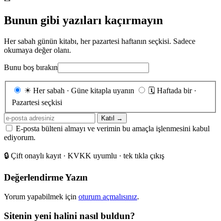
Bunun gibi yazıları kaçırmayın
Her sabah günün kitabı, her pazartesi haftanın seçkisi. Sadece
okumaya değer olanı.
Bunu boş bırakın
Gönderim
☀
Her sabah · Güne kitapla uyanın
🗓
Haftada bir ·
sıklığı
Pazartesi seçkisi
E-
Katıl →
posta
E-posta bülteni almayı ve verimin bu amaçla işlenmesini kabul
adresiniz
ediyorum.
🔒
Çift onaylı kayıt · KVKK uyumlu · tek tıkla çıkış
Değerlendirme Yazın
Yorum yapabilmek için
oturum açmalısınız
.
Sitenin yeni halini nasıl buldun?