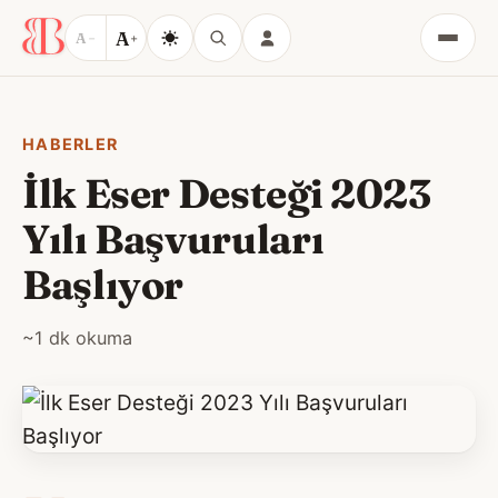
A
A
−
+
Menü
HABERLER
İlk Eser Desteği 2023
Yılı Başvuruları
Başlıyor
~1 dk okuma