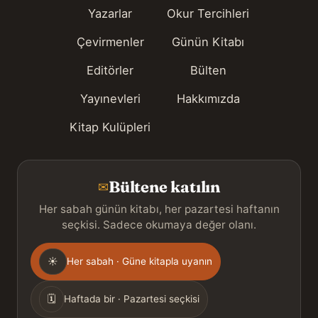
Yazarlar
Okur Tercihleri
Çevirmenler
Günün Kitabı
Editörler
Bülten
Yayınevleri
Hakkımızda
Kitap Kulüpleri
Bültene katılın
✉
Her sabah günün kitabı, her pazartesi haftanın
seçkisi. Sadece okumaya değer olanı.
Gönderim
☀
Her sabah · Güne kitapla uyanın
sıklığı
🗓
Haftada bir · Pazartesi seçkisi