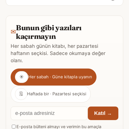
Bunun gibi yazıları
✉
kaçırmayın
Her sabah günün kitabı, her pazartesi
haftanın seçkisi. Sadece okumaya değer
olanı.
Gönderim
☀
Her sabah · Güne kitapla uyanın
sıklığı
🗓
Haftada bir · Pazartesi seçkisi
E-
Katıl →
posta
E-posta bülteni almayı ve verimin bu amaçla
adresiniz