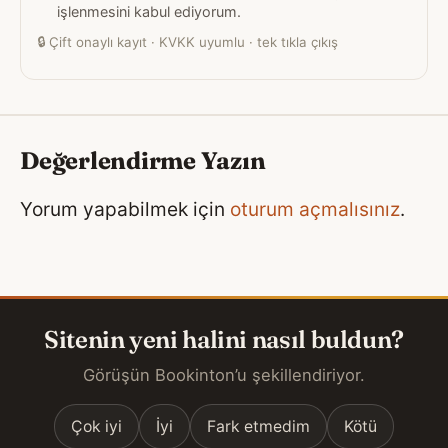
işlenmesini kabul ediyorum.
🔒
Çift onaylı kayıt · KVKK uyumlu · tek tıkla çıkış
Değerlendirme Yazın
Yorum yapabilmek için
oturum açmalısınız
.
Sitenin yeni halini nasıl buldun?
Görüşün Bookinton’u şekillendiriyor.
Çok iyi
İyi
Fark etmedim
Kötü