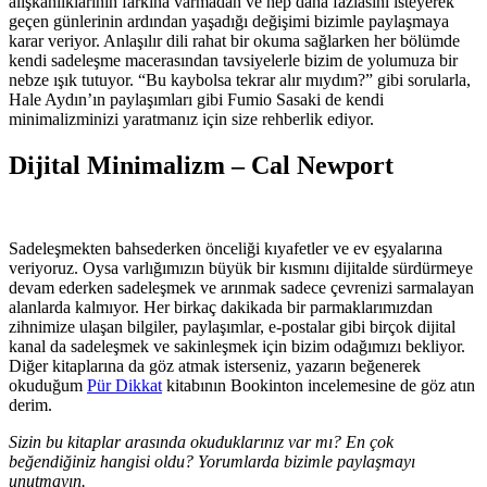
alışkanlıklarının farkına varmadan ve hep daha fazlasını isteyerek
geçen günlerinin ardından yaşadığı değişimi bizimle paylaşmaya
karar veriyor. Anlaşılır dili rahat bir okuma sağlarken her bölümde
kendi sadeleşme macerasından tavsiyelerle bizim de yolumuza bir
nebze ışık tutuyor. “Bu kaybolsa tekrar alır mıydım?” gibi sorularla,
Hale Aydın’ın paylaşımları gibi Fumio Sasaki de kendi
minimalizminizi yaratmanız için size rehberlik ediyor.
Dijital Minimalizm – Cal Newport
Sadeleşmekten bahsederken önceliği kıyafetler ve ev eşyalarına
veriyoruz. Oysa varlığımızın büyük bir kısmını dijitalde sürdürmeye
devam ederken sadeleşmek ve arınmak sadece çevrenizi sarmalayan
alanlarda kalmıyor. Her birkaç dakikada bir parmaklarımızdan
zihnimize ulaşan bilgiler, paylaşımlar, e-postalar gibi birçok dijital
kanal da sadeleşmek ve sakinleşmek için bizim odağımızı bekliyor.
Diğer kitaplarına da göz atmak isterseniz, yazarın beğenerek
okuduğum
Pür Dikkat
kitabının Bookinton incelemesine de göz atın
derim.
Sizin bu kitaplar arasında okuduklarınız var mı? En çok
beğendiğiniz hangisi oldu? Yorumlarda bizimle paylaşmayı
unutmayın.