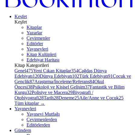
Keşfet
Keşfet
Kitaplar
Yazarlar
Çevirmenler
Editörler
Yayınevleri
Kitap Kulüpleri
Edebiyat Haritası
Kitap Kategorileri
Genel
475
Yeni Çıkan Kitaplar
354
Çağdaş Dünya
Edebiyatı
120
Dünya Edebiyatı
102
Türk Edebiyatı
91
Çocuk ve
Gençlik
87
Araştırma/İnceleme/Referans
84
Okul
Öncesi
38
Psikoloji ve Kişisel Gelişim
37
Fantastik ve Bilim
Kurgu
32
Polisiye ve Macera
29
Biyografi /
Otobiyografi
28
Tarih
28
Deneme
25
Aile/Anne ve Çocuk
25
Tüm kitaplar
→
Yayınevleri
Yayınevi Mutfağı
Çevirmenlerden
Editörlerden
Gündem