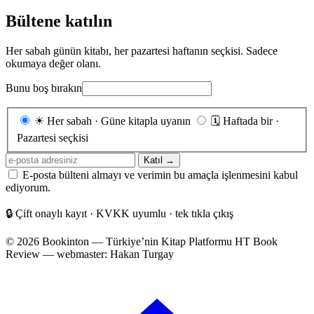
Bültene katılın
Her sabah günün kitabı, her pazartesi haftanın seçkisi. Sadece
okumaya değer olanı.
Bunu boş bırakın
Gönderim
☀
Her sabah · Güne kitapla uyanın
🗓
Haftada bir ·
sıklığı
Pazartesi seçkisi
E-
Katıl →
posta
E-posta bülteni almayı ve verimin bu amaçla işlenmesini kabul
adresiniz
ediyorum.
🔒
Çift onaylı kayıt · KVKK uyumlu · tek tıkla çıkış
© 2026 Bookinton — Türkiye’nin Kitap Platformu
HT Book
Review — webmaster: Hakan Turgay