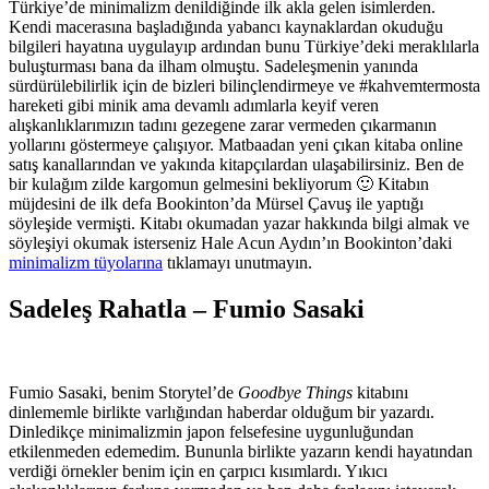
Türkiye’de minimalizm denildiğinde ilk akla gelen isimlerden.
Kendi macerasına başladığında yabancı kaynaklardan okuduğu
bilgileri hayatına uygulayıp ardından bunu Türkiye’deki meraklılarla
buluşturması bana da ilham olmuştu. Sadeleşmenin yanında
sürdürülebilirlik için de bizleri bilinçlendirmeye ve #kahvemtermosta
hareketi gibi minik ama devamlı adımlarla keyif veren
alışkanlıklarımızın tadını gezegene zarar vermeden çıkarmanın
yollarını göstermeye çalışıyor. Matbaadan yeni çıkan kitaba online
satış kanallarından ve yakında kitapçılardan ulaşabilirsiniz. Ben de
bir kulağım zilde kargomun gelmesini bekliyorum 🙂 Kitabın
müjdesini de ilk defa Bookinton’da Mürsel Çavuş ile yaptığı
söyleşide vermişti. Kitabı okumadan yazar hakkında bilgi almak ve
söyleşiyi okumak isterseniz Hale Acun Aydın’ın Bookinton’daki
minimalizm tüyolarına
tıklamayı unutmayın.
Sadeleş Rahatla – Fumio Sasaki
Fumio Sasaki, benim Storytel’de
Goodbye Things
kitabını
dinlememle birlikte varlığından haberdar olduğum bir yazardı.
Dinledikçe minimalizmin japon felsefesine uygunluğundan
etkilenmeden edemedim. Bununla birlikte yazarın kendi hayatından
verdiği örnekler benim için en çarpıcı kısımlardı. Yıkıcı