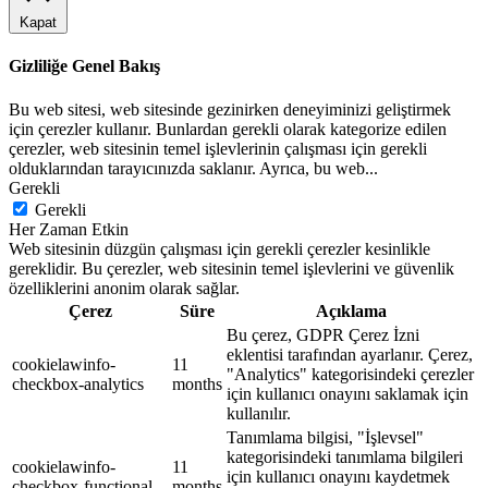
Kapat
Gizliliğe Genel Bakış
Bu web sitesi, web sitesinde gezinirken deneyiminizi geliştirmek
için çerezler kullanır. Bunlardan gerekli olarak kategorize edilen
çerezler, web sitesinin temel işlevlerinin çalışması için gerekli
olduklarından tarayıcınızda saklanır. Ayrıca, bu web
...
Gerekli
Gerekli
Her Zaman Etkin
Web sitesinin düzgün çalışması için gerekli çerezler kesinlikle
gereklidir. Bu çerezler, web sitesinin temel işlevlerini ve güvenlik
özelliklerini anonim olarak sağlar.
Çerez
Süre
Açıklama
Bu çerez, GDPR Çerez İzni
eklentisi tarafından ayarlanır. Çerez,
cookielawinfo-
11
"Analytics" kategorisindeki çerezler
checkbox-analytics
months
için kullanıcı onayını saklamak için
kullanılır.
Tanımlama bilgisi, "İşlevsel"
kategorisindeki tanımlama bilgileri
cookielawinfo-
11
için kullanıcı onayını kaydetmek
checkbox-functional
months