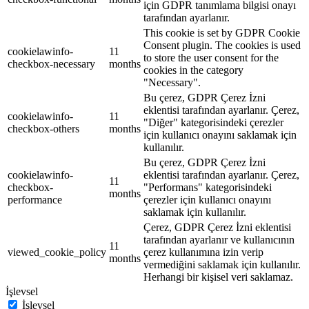
için GDPR tanımlama bilgisi onayı
tarafından ayarlanır.
This cookie is set by GDPR Cookie
Consent plugin. The cookies is used
cookielawinfo-
11
to store the user consent for the
checkbox-necessary
months
cookies in the category
"Necessary".
Bu çerez, GDPR Çerez İzni
eklentisi tarafından ayarlanır. Çerez,
cookielawinfo-
11
"Diğer" kategorisindeki çerezler
checkbox-others
months
için kullanıcı onayını saklamak için
kullanılır.
Bu çerez, GDPR Çerez İzni
cookielawinfo-
eklentisi tarafından ayarlanır. Çerez,
11
checkbox-
"Performans" kategorisindeki
months
performance
çerezler için kullanıcı onayını
saklamak için kullanılır.
Çerez, GDPR Çerez İzni eklentisi
tarafından ayarlanır ve kullanıcının
11
viewed_cookie_policy
çerez kullanımına izin verip
months
vermediğini saklamak için kullanılır.
Herhangi bir kişisel veri saklamaz.
İşlevsel
İşlevsel