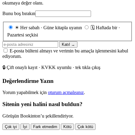
okumaya değer olanı.
Bunu boş bırakın
Gönderim
☀
Her sabah · Güne kitapla uyanın
🗓
Haftada bir ·
sıklığı
Pazartesi seçkisi
E-
Katıl →
posta
E-posta bülteni almayı ve verimin bu amaçla işlenmesini kabul
adresiniz
ediyorum.
🔒
Çift onaylı kayıt · KVKK uyumlu · tek tıkla çıkış
Değerlendirme Yazın
Yorum yapabilmek için
oturum açmalısınız
.
Sitenin yeni halini nasıl buldun?
Görüşün Bookinton’u şekillendiriyor.
Çok iyi
İyi
Fark etmedim
Kötü
Çok kötü