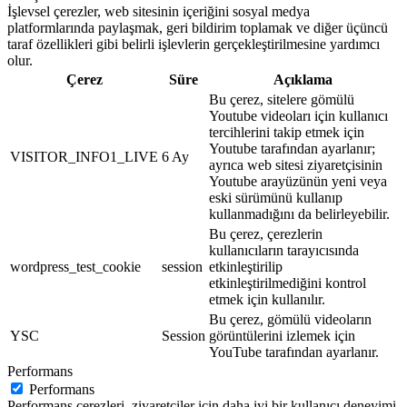
İşlevsel çerezler, web sitesinin içeriğini sosyal medya
platformlarında paylaşmak, geri bildirim toplamak ve diğer üçüncü
taraf özellikleri gibi belirli işlevlerin gerçekleştirilmesine yardımcı
olur.
Çerez
Süre
Açıklama
Bu çerez, sitelere gömülü
Youtube videoları için kullanıcı
tercihlerini takip etmek için
Youtube tarafından ayarlanır;
VISITOR_INFO1_LIVE
6 Ay
ayrıca web sitesi ziyaretçisinin
Youtube arayüzünün yeni veya
eski sürümünü kullanıp
kullanmadığını da belirleyebilir.
Bu çerez, çerezlerin
kullanıcıların tarayıcısında
wordpress_test_cookie
session
etkinleştirilip
etkinleştirilmediğini kontrol
etmek için kullanılır.
Bu çerez, gömülü videoların
YSC
Session
görüntülerini izlemek için
YouTube tarafından ayarlanır.
Performans
Performans
Performans çerezleri, ziyaretçiler için daha iyi bir kullanıcı deneyimi