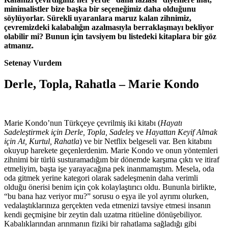
minimalistler bize başka bir seçeneğimiz daha olduğunu
s
ö
ylüyorlar. Sürekli uyaranlara maruz kalan zihnimiz,
çevremizdeki kalabalığın azalmasıyla berraklaşmayı bekliyor
olabilir mi? Bunun için tavsiyem bu listedeki kitaplara bir g
ö
z
atmanız.
Setenay Vurdem
Derle, Topla, Rahatla – Marie Kondo
Marie Kondo’nun Türkçeye çevrilmiş iki kitabı (
Hayatı
Sadeleştirmek için Derle, Topla, Sadeleş
ve
Hayattan Keyif Almak
için At, Kurtul, Rahatla
) ve bir Netflix belgeseli var. Ben kitabını
okuyup harekete geçenlerdenim. Marie Kondo ve onun yöntemleri
zihnimi bir türlü susturamadığım bir dönemde karşıma çıktı ve itiraf
etmeliyim, başta işe yarayacağına pek inanmamıştım. Mesela, oda
oda gitmek yerine kategori olarak sadeleşmenin daha verimli
olduğu önerisi benim için çok kolaylaştırıcı oldu. Bununla birlikte,
“bu bana haz veriyor mu?” sorusu o eşya ile yol ayrımı olurken,
vedalaştıklarınıza gerçekten veda etmenizi tavsiye etmesi insanın
kendi geçmişine bir zeytin dalı uzatma ritüeline dönüşebiliyor.
Kabalıklarından arınmanın fiziki bir rahatlama sağladığı gibi