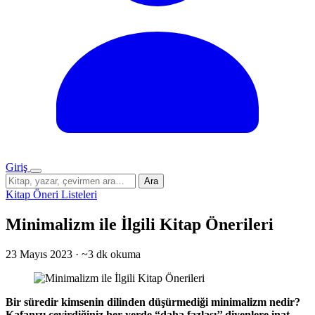
Giriş
Menü
Sitede
Ara
ara
Kitap Öneri Listeleri
Minimalizm ile İlgili Kitap Önerileri
23 Mayıs 2023
·
~3 dk okuma
Bir süredir kimsenin dilinden düşürmediği minimalizm nedir
?
Kafan
ızı çevirdiğiniz her yerde “daha fazlası’’ diyenlere inat,