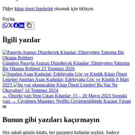
Diğer
kitap öneri listelerini
okumak için tıklayın.
Paylaş
İlgili yazılar
Gündem
Parayla Aranızı Düzeltecek Kitaplar: Zihniyetten Yatırıma
Bir Okuma Rehberi
23 Temmuz 2026
Kitap Öneri
Listeleri
Sınırları Aşan Kadınlar: Edebiyatta Göç ve Kimlik
8 Mart
2025
Kitap Öneri Listeleri
Bu Yaz Ne
Okuyalım?
14 Temmuz 2024
← Önceki yazı
Yeni Çıkan Kitaplar: 15 – 20 Mayıs 2023
Sonraki
yazı →
Çevirmen Maaşları: Netflix Çevirmenliğinde Kazanç Fırsatı
✉
Bunun gibi yazıları kaçırmayın
Her sabah günün kitabı, her pazartesi haftanın seçkisi. Sadece