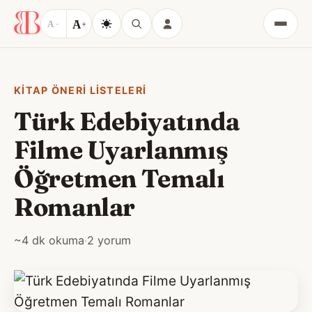
A
A
−
+
Menü
KITAP ÖNERI LISTELERI
Türk Edebiyatında
Filme Uyarlanmış
Öğretmen Temalı
Romanlar
~4 dk okuma
·
2 yorum