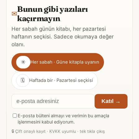
Bunun gibi yazıları
✉
kaçırmayın
Her sabah günün kitabı, her pazartesi
haftanın seçkisi. Sadece okumaya değer
olanı.
Gönderim
☀
Her sabah · Güne kitapla uyanın
sıklığı
🗓
Haftada bir · Pazartesi seçkisi
E-
Katıl →
posta
E-posta bülteni almayı ve verimin bu amaçla
adresiniz
işlenmesini kabul ediyorum.
🔒
Çift onaylı kayıt · KVKK uyumlu · tek tıkla çıkış