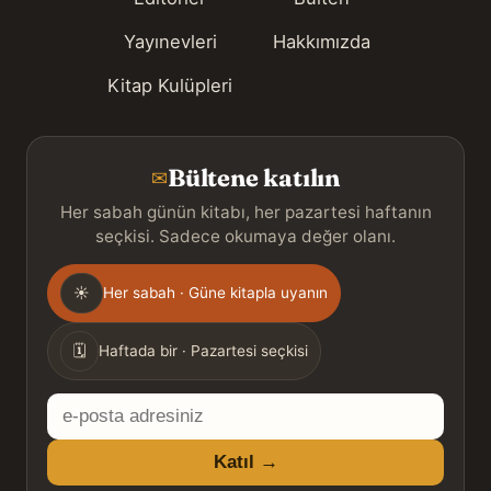
Yayınevleri
Hakkımızda
Kitap Kulüpleri
Bültene katılın
✉
Her sabah günün kitabı, her pazartesi haftanın
seçkisi. Sadece okumaya değer olanı.
Gönderim
☀
Her sabah · Güne kitapla uyanın
sıklığı
🗓
Haftada bir · Pazartesi seçkisi
E-
posta
Katıl →
adresiniz