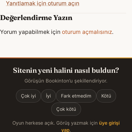
Yanıtlamak için oturum açın
Değerlendirme Yazın
Yorum yapabilmek için
oturum açmalısınız
.
Sitenin yeni halini nasıl buldun?
Görüşün Bookinton’u şekillendiriyor.
Çok iyi
İyi
Fark etmedim
Kötü
Çok kötü
Oyun herkese açık. Görüş yazmak için
üye girişi
yap
.