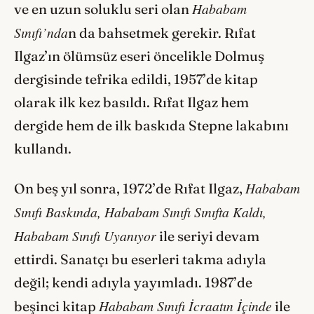
Hababam
ve en uzun soluklu seri olan
Sınıfı’nda
n da bahsetmek gerekir. Rıfat
Ilgaz’ın ölümsüz eseri öncelikle Dolmuş
dergisinde tefrika edildi, 1957’de kitap
olarak ilk kez basıldı. Rıfat Ilgaz hem
dergide hem de ilk baskıda Stepne lakabını
kullandı.
Hababam
On beş yıl sonra, 1972’de Rıfat Ilgaz,
Sınıfı Baskında, Hababam Sınıfı Sınıfta Kaldı,
Hababam Sınıfı Uyanıyor
ile seriyi devam
ettirdi. Sanatçı bu eserleri takma adıyla
değil; kendi adıyla yayımladı. 1987’de
Hababam Sınıfı İcraatın İçinde
beşinci kitap
ile