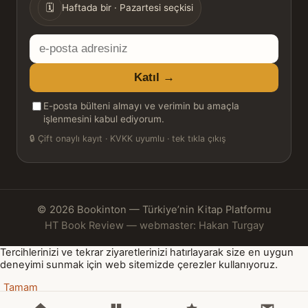
🗓
Haftada bir · Pazartesi seçkisi
E-
posta
Katıl →
adresiniz
E-posta bülteni almayı ve verimin bu amaçla
işlenmesini kabul ediyorum.
🔒
Çift onaylı kayıt · KVKK uyumlu · tek tıkla çıkış
© 2026 Bookinton — Türkiye’nin Kitap Platformu
HT Book Review — webmaster: Hakan Turgay
Tercihlerinizi ve tekrar ziyaretlerinizi hatırlayarak size en uygun
deneyimi sunmak için web sitemizde çerezler kullanıyoruz.
Tamam