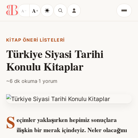
A
A
−
+
Menü
KITAP ÖNERI LISTELERI
Türkiye Siyasi Tarihi
Konulu Kitaplar
~6 dk okuma
·
1 yorum
S
eçimler yaklaşırken hepimiz sonuçlara
ilişkin bir merak içindeyiz. Neler olacağını