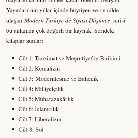
Yayınları’nın yıllar içinde büyüyen ve on cilde
ulaşan
Modern T
ürkiye
’
de Siyasi Düşünce
serisi
bu anlamda çok değerli bir kaynak. Serideki
kitaplar şunlar:
Cilt 1: Tanzimat ve Meşrutiyet’in Birikimi
Cilt 2: Kemalizm
Cilt 3: Modernleşme ve Batıcılık
Cilt 4: Milliyetçilik
Cilt 5: Muhafazakârlık
Cilt 6: İslamcılık
Cilt 7: Liberalizm
Cilt 8: Sol