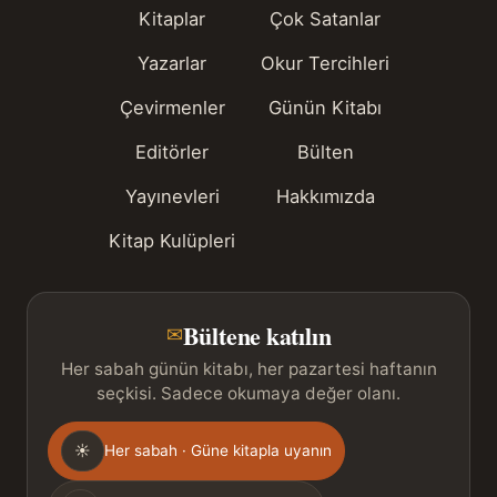
Kitaplar
Çok Satanlar
Yazarlar
Okur Tercihleri
Çevirmenler
Günün Kitabı
Editörler
Bülten
Yayınevleri
Hakkımızda
Kitap Kulüpleri
Bültene katılın
✉
Her sabah günün kitabı, her pazartesi haftanın
seçkisi. Sadece okumaya değer olanı.
Gönderim
☀
Her sabah · Güne kitapla uyanın
sıklığı