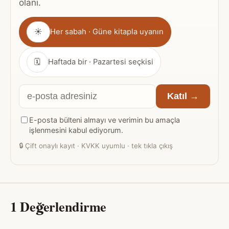
olanı.
Gönderim
☀
Her sabah · Güne kitapla uyanın
sıklığı
🗓
Haftada bir · Pazartesi seçkisi
E-
Katıl →
posta
E-posta bülteni almayı ve verimin bu amaçla
adresiniz
işlenmesini kabul ediyorum.
🔒
Çift onaylı kayıt · KVKK uyumlu · tek tıkla çıkış
1 Değerlendirme