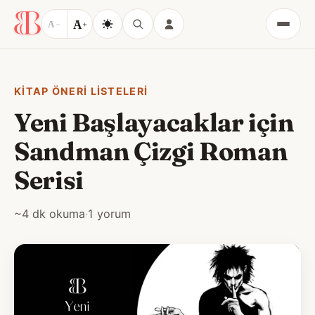
A
A
−
+
Menü
KITAP ÖNERI LISTELERI
Yeni Başlayacaklar için
Sandman Çizgi Roman
Serisi
~4 dk okuma
·
1 yorum