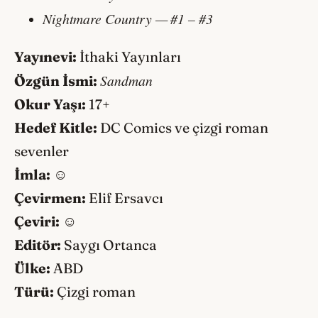
Nightmare Country —
#1 – #3
Yayınevi:
İthaki Yayınları
Sandman
Özgün İsmi:
Okur Yaşı:
17+
Hedef Kitle:
DC Comics ve çizgi roman
sevenler
İmla:
☺️
Çevirmen:
Elif Ersavcı
Çeviri:
☺️
Editör:
Saygı Ortanca
Ülke:
ABD
Türü:
Çizgi roman