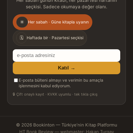
Her sabah günün kitabı, her pazartesi haftanın
seçkisi. Sadece okumaya değer olanı.
Gönderim
☀
Her sabah · Güne kitapla uyanın
sıklığı
🗓
Haftada bir · Pazartesi seçkisi
E-
posta
Katıl →
adresiniz
E-posta bülteni almayı ve verimin bu amaçla
işlenmesini kabul ediyorum.
🔒
Çift onaylı kayıt · KVKK uyumlu · tek tıkla çıkış
© 2026 Bookinton — Türkiye’nin Kitap Platformu
HT Book Review — webmaster: Hakan Turgay