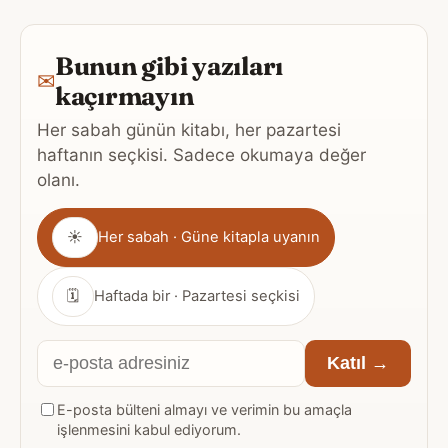
Bunun gibi yazıları
✉
kaçırmayın
Her sabah günün kitabı, her pazartesi
haftanın seçkisi. Sadece okumaya değer
olanı.
Gönderim
☀
Her sabah · Güne kitapla uyanın
sıklığı
🗓
Haftada bir · Pazartesi seçkisi
E-
Katıl →
posta
E-posta bülteni almayı ve verimin bu amaçla
adresiniz
işlenmesini kabul ediyorum.