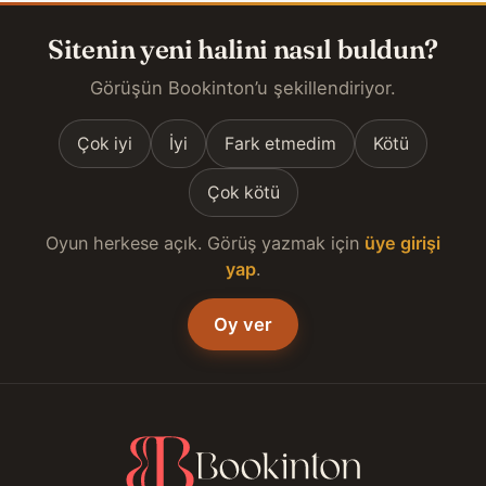
Sitenin yeni halini nasıl buldun?
Görüşün Bookinton’u şekillendiriyor.
Çok iyi
İyi
Fark etmedim
Kötü
Çok kötü
Oyun herkese açık. Görüş yazmak için
üye girişi
yap
.
Oy ver