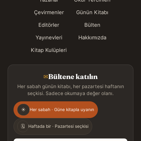
Çevirmenler
Günün Kitabı
Editörler
Bülten
Yayınevleri
Hakkımızda
Kitap Kulüpleri
Bültene katılın
✉
Her sabah günün kitabı, her pazartesi haftanın
seçkisi. Sadece okumaya değer olanı.
Gönderim
☀
Her sabah · Güne kitapla uyanın
sıklığı
🗓
Haftada bir · Pazartesi seçkisi