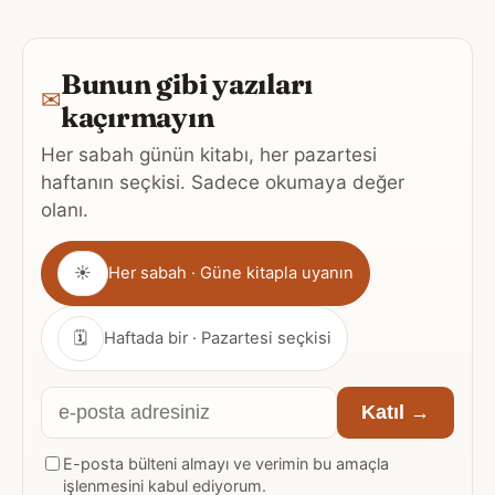
Bunun gibi yazıları
✉
kaçırmayın
Her sabah günün kitabı, her pazartesi
haftanın seçkisi. Sadece okumaya değer
olanı.
Gönderim
☀
Her sabah · Güne kitapla uyanın
sıklığı
🗓
Haftada bir · Pazartesi seçkisi
E-
Katıl →
posta
E-posta bülteni almayı ve verimin bu amaçla
adresiniz
işlenmesini kabul ediyorum.