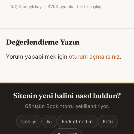
🔒
Çift onaylı kayıt · KVKK uyumlu · tek tıkla çıkış
Değerlendirme Yazın
Yorum yapabilmek için
oturum açmalısınız
.
Sitenin yeni halini nasıl buldun?
Görüşün Bookinton’u şekillendiriyor.
Çok iyi
İyi
Fark etmedim
Kötü