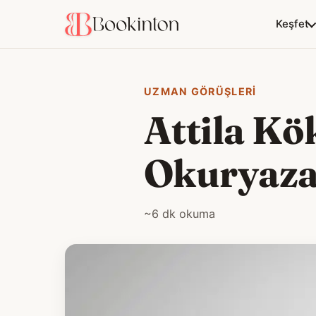
Keşfet
UZMAN GÖRÜŞLERI
Attila Kö
Okuryazar
~6 dk okuma