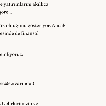
e yatırımlarını akıllıca
 göre…
ük olduğunu gösteriyor. Ancak
esinde de finansal
zlemliyoruz:
e %9 civarında.)
Gelirlerimizin ve