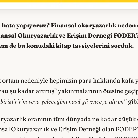
 hata yapıyoruz? Finansal okuryazarlık neden 
inansal Okuryazarlık ve Erişim Derneği FODER’i
em de bu konudaki kitap tavsiyelerini sorduk.
st ortam nedeniyle hepimizin para hakkında kafa
yatı şu kadar artmış” yakınmalarının ötesine geçi
a biriktiririm veya geleceğimi nasıl güvenceye alırım”
gib
okuryazarlık oranının tüm dünyada ne kadar düşü
ansal Okuryazarlık ve Erişim Derneği olan FODER