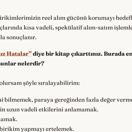
irikimlerimizin reel alım gücünü korumayı hedeflem
açlarında kısa vadeli, spekülatif alım-satım işlem
la sonuçlanır.
ız Hatalar”
diye bir kitap çıkarttınız. Burada en
unlar nelerdir?
olursam şöyle sıralayabilirim:
ini bilmemek, paraya gereğinden fazla değer verm
zin uzun vadeli etkilerini anlamamak.
mamak.
birikim yapmayı ertelemek.