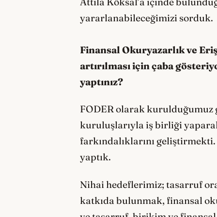
Attila Köksal’a içinde bulundu
yararlanabileceğimizi sorduk.
Finansal Okuryazarlık ve Eri
artırılması için çaba gösteriy
yaptınız?
FODER olarak kurulduğumuz gün
kuruluşlarıyla iş birliği yapar
farkındalıklarını geliştirmekt
yaptık.
Nihai hedeflerimiz; tasarruf or
katkıda bulunmak, finansal oku
ve tasarruf, birikim ve finansa