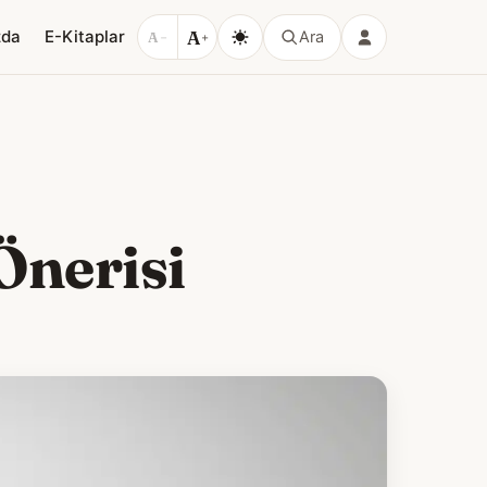
A
zda
E-Kitaplar
Ara
A
−
+
Önerisi