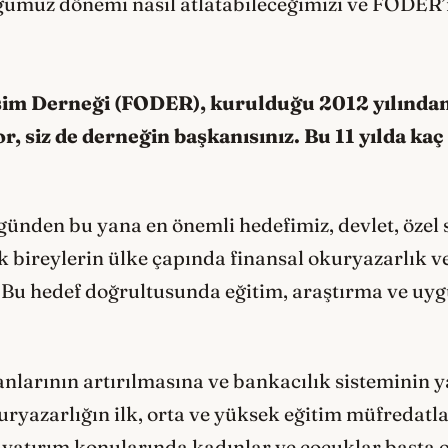
ğumuz dönemi nasıl atlatabileceğimizi ve FODER’
şim Derneği (FODER), kurulduğu 2012 yılından 
or, siz de derneğin başkanısınız. Bu 11 yılda kaç
den bu yana en önemli hedefimiz, devlet, özel s
ak bireylerin ülke çapında finansal okuryazarlık 
i. Bu hedef doğrultusunda eğitim, araştırma ve uy
anlarının artırılmasına ve bankacılık sisteminin 
ryazarlığın ilk, orta ve yüksek eğitim müfredatl
l yatırım konularında kadınlar ve çocuklar başta 