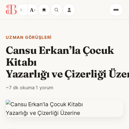
A
A
−
+
Menü
UZMAN GÖRÜŞLERI
Cansu Erkan’la Çocuk
Kitabı
Yazarlığı ve Çizerliği Üze
~7 dk okuma
·
1 yorum