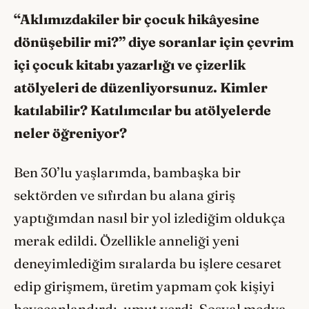
“Aklımızdakiler bir çocuk hikâyesine
d
önüşebilir mi?” diye soranlar için çevrim
içi çocuk kitabı yazarlığı
ve çizerlik
at
ölyeleri de düzenliyorsunuz. Kimler
katılabilir? Katılımcılar bu at
ölyelerde
neler öğreniyor?
Ben 30’lu yaşlarımda, bambaşka bir
sektörden ve sıfırdan bu alana giriş
yaptığımdan nasıl bir yol izlediğim oldukça
merak edildi. Özellikle anneliği yeni
deneyimlediğim sıralarda bu işlere cesaret
edip girişmem, üretim yapmam çok kişiyi
heyecanlandırdı, umut verdi. Sosyal medya