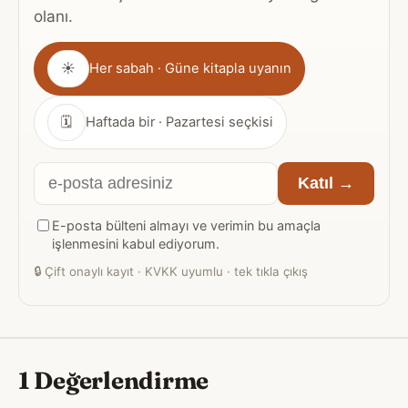
olanı.
Gönderim
☀
Her sabah · Güne kitapla uyanın
sıklığı
🗓
Haftada bir · Pazartesi seçkisi
E-
Katıl →
posta
E-posta bülteni almayı ve verimin bu amaçla
adresiniz
işlenmesini kabul ediyorum.
🔒
Çift onaylı kayıt · KVKK uyumlu · tek tıkla çıkış
1 Değerlendirme