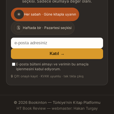
seçkisi. Sadece okumaya değer olanı.
Gönderim
☀
Her sabah · Güne kitapla uyanın
sıklığı
🗓
Haftada bir · Pazartesi seçkisi
E-
posta
Katıl →
adresiniz
E-posta bülteni almayı ve verimin bu amaçla
işlenmesini kabul ediyorum.
🔒
Çift onaylı kayıt · KVKK uyumlu · tek tıkla çıkış
© 2026 Bookinton — Türkiye’nin Kitap Platformu
HT Book Review — webmaster: Hakan Turgay