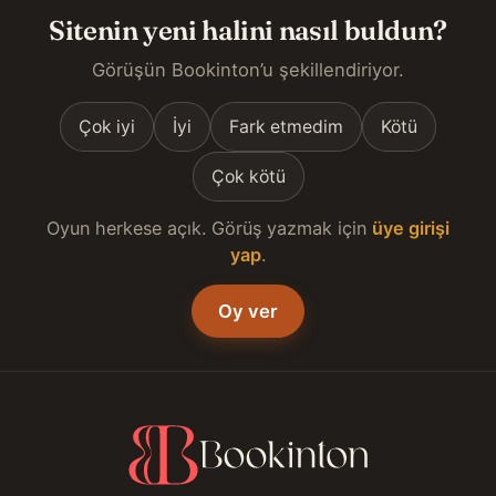
Sitenin yeni halini nasıl buldun?
Görüşün Bookinton’u şekillendiriyor.
Çok iyi
İyi
Fark etmedim
Kötü
Çok kötü
Oyun herkese açık. Görüş yazmak için
üye girişi
yap
.
Oy ver