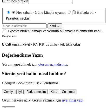
Bunu boş bırakın
Gönderim
☀
Her sabah · Güne kitapla uyanın
🗓
Haftada bir ·
sıklığı
Pazartesi seçkisi
E-
Katıl →
posta
E-posta bülteni almayı ve verimin bu amaçla işlenmesini kabul
adresiniz
ediyorum.
🔒
Çift onaylı kayıt · KVKK uyumlu · tek tıkla çıkış
Değerlendirme Yazın
Yorum yapabilmek için
oturum açmalısınız
.
Sitenin yeni halini nasıl buldun?
Görüşün Bookinton’u şekillendiriyor.
Çok iyi
İyi
Fark etmedim
Kötü
Çok kötü
Oyun herkese açık. Görüş yazmak için
üye girişi yap
.