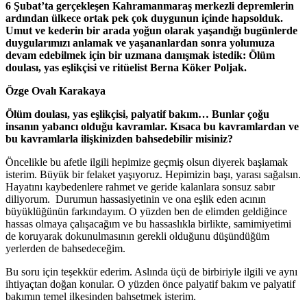
6 Şubat’ta gerçekleşen Kahramanmaraş merkezli depremlerin
ardından ülkece ortak pek çok duygunun içinde hapsolduk.
Umut ve kederin bir arada yoğun olarak yaşandığı bugünlerde
duygularımızı anlamak ve yaşananlardan sonra yolumuza
devam edebilmek için bir uzmana danışmak istedik: Ölüm
doulası, yas eşlikçisi ve ritüelist Berna Köker Poljak.
Özge Ovalı Karakaya
Ölüm doulası, yas eşlikçisi, palyatif bakım… Bunlar çoğu
insanın yabancı olduğu kavramlar. Kısaca bu kavramlardan ve
bu kavramlarla ilişkinizden bahsedebilir misiniz?
Öncelikle bu afetle ilgili hepimize geçmiş olsun diyerek başlamak
isterim. Büyük bir felaket yaşıyoruz. Hepimizin başı, yarası sağalsın.
Hayatını kaybedenlere rahmet ve geride kalanlara sonsuz sabır
diliyorum. Durumun hassasiyetinin ve ona eşlik eden acının
büyüklüğünün farkındayım. O yüzden ben de elimden geldiğince
hassas olmaya çalışacağım ve bu hassaslıkla birlikte, samimiyetimi
de koruyarak dokunulmasının gerekli olduğunu düşündüğüm
yerlerden de bahsedeceğim.
Bu soru için teşekkür ederim. Aslında üçü de birbiriyle ilgili ve aynı
ihtiyaçtan doğan konular. O yüzden önce palyatif bakım ve palyatif
bakımın temel ilkesinden bahsetmek isterim.