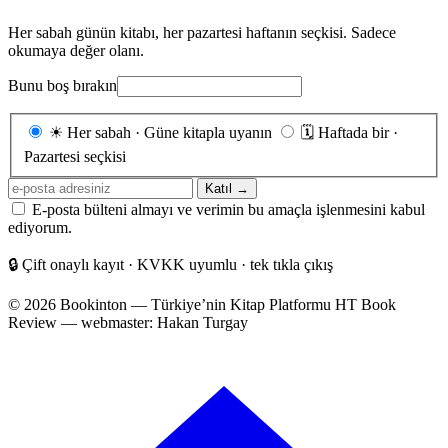
Her sabah günün kitabı, her pazartesi haftanın seçkisi. Sadece
okumaya değer olanı.
Bunu boş bırakın
Gönderim
☀
Her sabah · Güne kitapla uyanın
🗓
Haftada bir ·
sıklığı
Pazartesi seçkisi
E-
Katıl →
posta
E-posta bülteni almayı ve verimin bu amaçla işlenmesini kabul
adresiniz
ediyorum.
🔒
Çift onaylı kayıt · KVKK uyumlu · tek tıkla çıkış
© 2026 Bookinton — Türkiye’nin Kitap Platformu
HT Book
Review — webmaster: Hakan Turgay