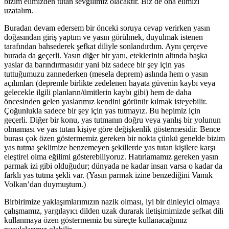
bizim elimizden tutan sevgilimiz olacaktır. Biz de ona elimizi
uzatalım.
Buradan devam edersem bir önceki soruya cevap verirken yasın
doğasından giriş yaptım ve yasın görülmek, duyulmak istenen
tarafından bahsederek şefkat diliyle sonlandırdım. Aynı çerçeve
burada da geçerli. Yasın diğer bir yanı, eteklerinin altında başka
yaslar da barındırmasıdır yani biz sadece bir şey için yas
tuttuğumuzu zannederken (mesela deprem) aslında hem o yasın
açılımları (depremle birlikte zedelenen hayata güvenin kaybı veya
gelecekle ilgili planların/ümitlerin kaybı gibi) hem de daha
öncesinden gelen yaslarımız kendini görünür kılmak isteyebilir.
Çoğunlukla sadece bir şey için yas tutmayız. Bu hepimiz için
geçerli. Diğer bir konu, yas tutmanın doğru veya yanlış bir yolunun
olmaması ve yas tutan kişiye göre değişkenlik göstermesidir. Bence
burası çok özen göstermemiz gereken bir nokta çünkü genelde bizim
yas tutma şeklimize benzemeyen şekillerde yas tutan kişilere karşı
eleştirel olma eğilimi gösterebiliyoruz. Hatırlamamız gereken yasın
parmak izi gibi olduğudur; dünyada ne kadar insan varsa o kadar da
farklı yas tutma şekli var. (Yasın parmak izine benzediğini Vamık
Volkan’dan duymuştum.)
Birbirimize yaklaşımlarımızın nazik olması, iyi bir dinleyici olmaya
çalışmamız, yargılayıcı dilden uzak durarak iletişimimizde şefkat dili
kullanmaya özen göstermemiz bu süreçte kullanacağımız