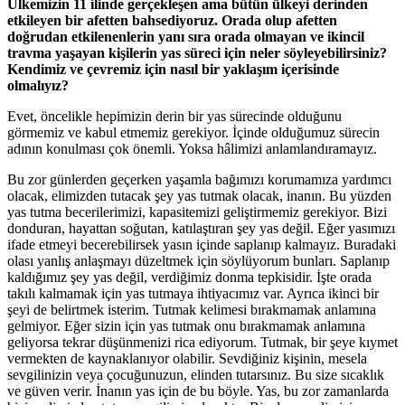
Ülkemizin 11 ilinde gerçekleşen ama bütün ülkeyi derinden
etkileyen bir afetten bahsediyoruz. Orada olup afetten
doğrudan etkilenenlerin yanı sıra orada olmayan ve ikincil
travma yaşayan kişilerin yas süreci için neler söyleyebilirsiniz?
Kendimiz ve çevremiz için nasıl bir yaklaşım içerisinde
olmalıyız?
Evet, öncelikle hepimizin derin bir yas sürecinde olduğunu
görmemiz ve kabul etmemiz gerekiyor. İçinde olduğumuz sürecin
adının konulması çok önemli. Yoksa hâlimizi anlamlandıramayız.
Bu zor günlerden geçerken yaşamla bağımızı korumamıza yardımcı
olacak, elimizden tutacak şey yas tutmak olacak, inanın. Bu yüzden
yas tutma becerilerimizi, kapasitemizi geliştirmemiz gerekiyor. Bizi
donduran, hayattan soğutan, katılaştıran şey yas değil. Eğer yasımızı
ifade etmeyi becerebilirsek yasın içinde saplanıp kalmayız. Buradaki
olası yanlış anlaşmayı düzeltmek için söylüyorum bunları. Saplanıp
kaldığımız şey yas değil, verdiğimiz donma tepkisidir. İşte orada
takılı kalmamak için yas tutmaya ihtiyacımız var. Ayrıca ikinci bir
şeyi de belirtmek isterim. Tutmak kelimesi bırakmamak anlamına
gelmiyor. Eğer sizin için yas tutmak onu bırakmamak anlamına
geliyorsa tekrar düşünmenizi rica ediyorum. Tutmak, bir şeye kıymet
vermekten de kaynaklanıyor olabilir. Sevdiğiniz kişinin, mesela
sevgilinizin veya çocuğunuzun, elinden tutarsınız. Bu size sıcaklık
ve güven verir. İnanın yas için de bu böyle. Yas, bu zor zamanlarda