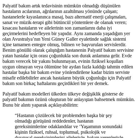
Palyatif bakım artık tedavisinin mümkün olmadığı düşünülen
hastaların acılarının, ağrılarının azaltılması yönünde çalışan;
hastanelerle kıyaslanınca masaj, bazı alternatif enerji çalışmaları,
sanat ve müzik-terapi gibi bütüncül yöntemlere de olanak veren;
kısacası hastaların ve ailelerinin son zamanlarını daha iyi
geçirmelerini hedefleyen bir yapıdır. Aynı zamanda yaşadığım yer
olan Avustralya’nın Yeni Güney Galler eyaletinde sağlık sistemi
içine tamamen entegre olmuş, bilinen ve başvurulan servislerdir.
Benim gönüllü olarak çalıştığım hastanenin Palyatif bakım servisine
yatan hastalar için orası çoğunlukla son durak anlamına gelir. Evde
bakım verecek bir yakını bulunmayan, evinin fiziksel koşulları
uygun olmayan veya ölümüne bir aydan fazla kaldığı tahmin edilen
hastalar başka bir bakım evine yönlendirilene kadar bizim serviste
misafir edilebilirler ancak hastaların büyük çoğunluğu için Palyatif
bakım son birkaç haftalarını geçirdikleri bir yer demek.
Palyatif bakım modelleri ülkeden ülkeye değişiklik gösterse de
palyatif bakımın özünü oluşturan bir anlayıştan bahsetmek mümkün.
Bunu bir alıntı yaparak açıklayabilirim:
“Hastanın çözülecek bir problemden başka bir şey
olmadığı görüşünü reddedenler, hastanın
gereksinimlerine odaklandılar ve ‘Yaşamının sonundaki
kişinin fiziksel, ruhsal, toplumsal, psikolojik ve
duygusal gereksinimlerini aileleriyle, bakım verenleriyle