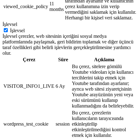
tarafından ayarlanır ve kullanıcının
11
viewed_cookie_policy
çerez kullanımına izin verip
months
vermediğini saklamak için kullanılır.
Herhangi bir kişisel veri saklamaz.
İşlevsel
İşlevsel
İşlevsel çerezler, web sitesinin içeriğini sosyal medya
platformlarında paylaşmak, geri bildirim toplamak ve diğer üçüncü
taraf özellikleri gibi belirli işlevlerin gerçekleştirilmesine yardımcı
olur.
Çerez
Süre
Açıklama
Bu çerez, sitelere gömülü
Youtube videoları için kullanıcı
tercihlerini takip etmek için
Youtube tarafından ayarlanır;
VISITOR_INFO1_LIVE
6 Ay
ayrıca web sitesi ziyaretçisinin
Youtube arayüzünün yeni veya
eski sürümünü kullanıp
kullanmadığını da belirleyebilir.
Bu çerez, çerezlerin
kullanıcıların tarayıcısında
wordpress_test_cookie
session
etkinleştirilip
etkinleştirilmediğini kontrol
etmek için kullanılır.