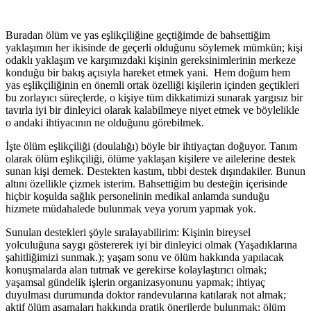
Buradan ölüm ve yas eşlikçiliğine geçtiğimde de bahsettiğim
yaklaşımın her ikisinde de geçerli olduğunu söylemek mümkün; kişi
odaklı yaklaşım ve karşımızdaki kişinin gereksinimlerinin merkeze
konduğu bir bakış açısıyla hareket etmek yani. Hem doğum hem
yas eşlikçiliğinin en önemli ortak özelliği kişilerin içinden geçtikleri
bu zorlayıcı süreçlerde, o kişiye tüm dikkatimizi sunarak yargısız bir
tavırla iyi bir dinleyici olarak kalabilmeye niyet etmek ve böylelikle
o andaki ihtiyacının ne olduğunu görebilmek.
İşte ölüm eşlikçiliği (doulalığı) böyle bir ihtiyaçtan doğuyor. Tanım
olarak ölüm eşlikçiliği, ölüme yaklaşan kişilere ve ailelerine destek
sunan kişi demek. Destekten kastım, tıbbi destek dışındakiler. Bunun
altını özellikle çizmek isterim. Bahsettiğim bu desteğin içerisinde
hiçbir koşulda sağlık personelinin medikal anlamda sunduğu
hizmete müdahalede bulunmak veya yorum yapmak yok.
Sunulan destekleri şöyle sıralayabilirim: Kişinin bireysel
yolculuğuna saygı göstererek iyi bir dinleyici olmak (Yaşadıklarına
şahitliğimizi sunmak.); yaşam sonu ve ölüm hakkında yapılacak
konuşmalarda alan tutmak ve gerekirse kolaylaştırıcı olmak;
yaşamsal gündelik işlerin organizasyonunu yapmak; ihtiyaç
duyulması durumunda doktor randevularına katılarak not almak;
aktif ölüm aşamaları hakkında pratik önerilerde bulunmak; ölüm