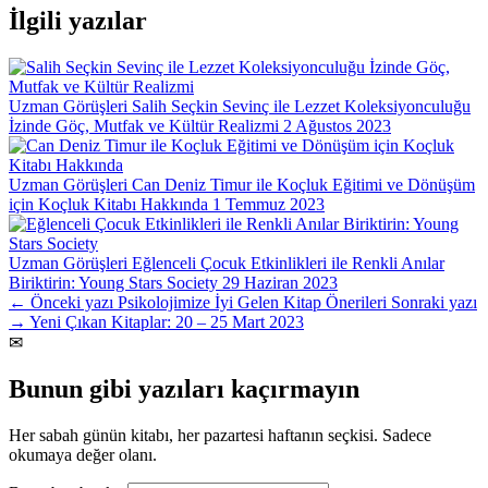
İlgili yazılar
Uzman Görüşleri
Salih Seçkin Sevinç ile Lezzet Koleksiyonculuğu
İzinde Göç, Mutfak ve Kültür Realizmi
2 Ağustos 2023
Uzman Görüşleri
Can Deniz Timur ile Koçluk Eğitimi ve Dönüşüm
için Koçluk Kitabı Hakkında
1 Temmuz 2023
Uzman Görüşleri
Eğlenceli Çocuk Etkinlikleri ile Renkli Anılar
Biriktirin: Young Stars Society
29 Haziran 2023
← Önceki yazı
Psikolojimize İyi Gelen Kitap Önerileri
Sonraki yazı
→
Yeni Çıkan Kitaplar: 20 – 25 Mart 2023
✉
Bunun gibi yazıları kaçırmayın
Her sabah günün kitabı, her pazartesi haftanın seçkisi. Sadece
okumaya değer olanı.