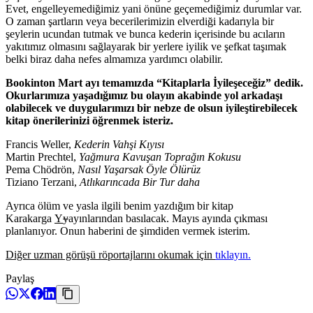
Evet, engelleyemediğimiz yani önüne geçemediğimiz durumlar var.
O zaman şartların veya becerilerimizin elverdiği kadarıyla bir
şeylerin ucundan tutmak ve bunca kederin içerisinde bu acıların
yakıtımız olmasını sağlayarak bir yerlere iyilik ve şefkat taşımak
belki biraz daha nefes almamıza yardımcı olabilir.
Bookinton Mart ayı temamızda “Kitaplarla İyileşeceğiz” dedik.
Okurlarımıza yaşadığımız bu olayın akabinde yol arkadaşı
olabilecek ve duygularımızı bir nebze de olsun iyileştirebilecek
kitap önerilerinizi öğrenmek isteriz.
Francis Weller,
Kederin Vahşi Kıyısı
Martin Prechtel,
Yağmura Kavuşan Toprağın Kokusu
Pema Chödrön,
Nasıl Yaşarsak Öyle Ölürüz
Tiziano Terzani,
Atlıkarıncada Bir Tur daha
Ayrıca ölüm ve yasla ilgili benim yazdığım bir kitap
Karakarga
Y
y
ayınlarından basılacak. Mayıs ayında çıkması
planlanıyor. Onun haberini de şimdiden vermek isterim.
Diğer uzman görüşü röportajlarını okumak için
tıklayın.
Paylaş