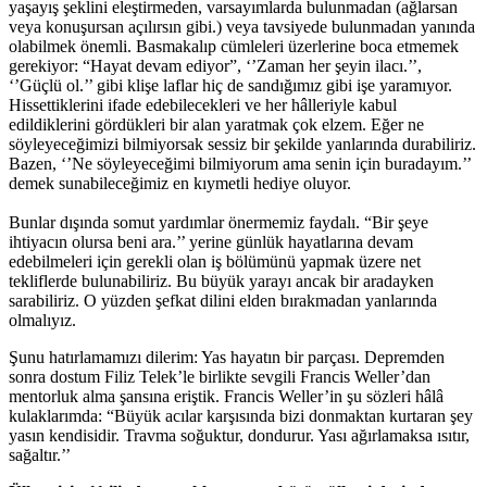
yaşayış şeklini eleştirmeden, varsayımlarda bulunmadan (ağlarsan
veya konuşursan açılırsın gibi.) veya tavsiyede bulunmadan yanında
olabilmek önemli. Basmakalıp cümleleri üzerlerine boca etmemek
gerekiyor: “Hayat devam ediyor”, ‘’Zaman her şeyin ilacı.’’,
‘’Güçlü ol.’’ gibi klişe laflar hiç de sandığımız gibi işe yaramıyor.
Hissettiklerini ifade edebilecekleri ve her hâlleriyle kabul
edildiklerini gördükleri bir alan yaratmak çok elzem. Eğer ne
söyleyeceğimizi bilmiyorsak sessiz bir şekilde yanlarında durabiliriz.
Bazen, ‘’Ne söyleyeceğimi bilmiyorum ama senin için buradayım.’’
demek sunabileceğimiz en kıymetli hediye oluyor.
Bunlar dışında somut yardımlar önermemiz faydalı. “Bir şeye
ihtiyacın olursa beni ara.’’ yerine günlük hayatlarına devam
edebilmeleri için gerekli olan iş bölümünü yapmak üzere net
tekliflerde bulunabiliriz. Bu büyük yarayı ancak bir aradayken
sarabiliriz. O yüzden şefkat dilini elden bırakmadan yanlarında
olmalıyız.
Şunu hatırlamamızı dilerim: Yas hayatın bir parçası. Depremden
sonra dostum Filiz Telek’le birlikte sevgili Francis Weller’dan
mentorluk alma şansına eriştik. Francis Weller’in şu sözleri hâlâ
kulaklarımda: “Büyük acılar karşısında bizi donmaktan kurtaran şey
yasın kendisidir. Travma soğuktur, dondurur. Yası ağırlamaksa ısıtır,
sağaltır.’’