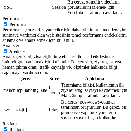
Bu çerez, gömülü videoların
YSC
Session
görüntülerini izlemek için
YouTube tarafından ayarlanır.
Performans
Performans
Performans çerezleri, ziyaretçiler için daha iyi bir kullanıcı deneyimi
sunmaya yardımcı olan web sitesinin temel performans endekslerini
anlamak ve analiz etmek için kullanılır.
Analizler
Analizler
Analiz çerezleri, ziyaretçilerin web sitesi ile nasıl etkileşimde
bulunduğunu anlamak için kullanılır. Bu çerezler, ziyaretçi sayısı,
hemen çıkma oranı, trafik kaynağı vb. ölçümler hakkında bilgi
sağlamaya yardımcı olur.
Çerez
Süre
Açıklama
Tanımlama bilgisi, kullanıcının ilk
1
mailchimp_landing_site
ziyaret ettiği sayfayı kaydetmek için
month
MailChimp tarafından ayarlanır.
Bu çerez, post-views-counter
tarafından oluşturulur. Bu çerez, bir
pvc_visits[0]
1 day
gönderiye yapılan ziyaretlerin
sayısını saymak için kullanılır.
Reklam
Reklam