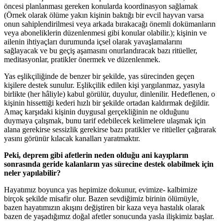
öncesi planlanması gereken konularda koordinasyon sağlamak
(Örnek olarak ölüme yakın kişinin baktığı bir evcil hayvan varsa
onun sahiplendirilmesi veya arkada bırakacağı önemli dokümanların
veya aboneliklerin düzenlenmesi gibi konular olabilir.); kişinin ve
ailenin ihtiyaçları durumunda içsel olarak yavaşlamalarını
sağlayacak ve bu geçiş aşamasını onurlandıracak bazı ritüeller,
meditasyonlar, pratikler önermek ve düzenlenmek.
Yas eşlikçiliğinde de benzer bir şekilde, yas sürecinden geçen
kişilere destek sunulur. Eşlikçilik edilen kişi yargılanmaz, yasıyla
birlikte (her hâliyle) kabul görülür, duyulur, dinlenilir. Hedeflenen, o
kişinin hissettiği kederi hızlı bir şekilde ortadan kaldırmak değildir.
Amaç karşıdaki kişinin duygusal gerçekliğinin ne olduğunu
duymaya çalışmak, bunu tarif edebilecek kelimelere ulaşmak için
alana gerekirse sessizlik gerekirse bazı pratikler ve ritüeller çağırarak
yasını görünür kılacak kanalları yaratmaktır.
Peki, deprem gibi afetlerin neden olduğu ani kayıpların
sonrasında geride kalanların yas sürecine destek olabilmek için
neler yapılabilir?
Hayatımız boyunca yas hepimize dokunur, evimize- kalbimize
birçok şekilde misafir olur. Bazen sevdiğimiz birinin ölümüyle,
bazen hayatımızın akışını değiştiren bir kaza veya hastalık olarak
bazen de yaşadığımız doğal afetler sonucunda yasla ilişkimiz başlar.