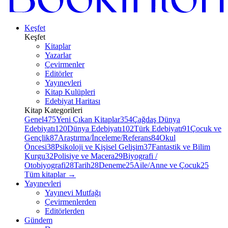
Keşfet
Keşfet
Kitaplar
Yazarlar
Çevirmenler
Editörler
Yayınevleri
Kitap Kulüpleri
Edebiyat Haritası
Kitap Kategorileri
Genel
475
Yeni Çıkan Kitaplar
354
Çağdaş Dünya
Edebiyatı
120
Dünya Edebiyatı
102
Türk Edebiyatı
91
Çocuk ve
Gençlik
87
Araştırma/İnceleme/Referans
84
Okul
Öncesi
38
Psikoloji ve Kişisel Gelişim
37
Fantastik ve Bilim
Kurgu
32
Polisiye ve Macera
29
Biyografi /
Otobiyografi
28
Tarih
28
Deneme
25
Aile/Anne ve Çocuk
25
Tüm kitaplar
→
Yayınevleri
Yayınevi Mutfağı
Çevirmenlerden
Editörlerden
Gündem