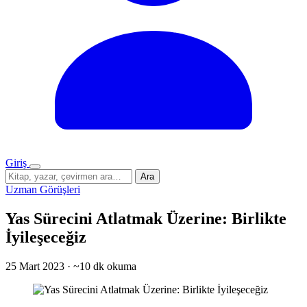
Giriş
Menü
Sitede
Ara
ara
Uzman Görüşleri
Yas Sürecini Atlatmak Üzerine: Birlikte
İyileşeceğiz
25 Mart 2023
·
~10 dk okuma