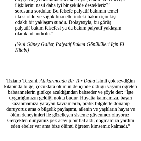
ilişkilerini nasıl daha iyi bir şekilde destekleriz?’
sorusunu sordular. Bu felsefe palyatif bakımın temel
ilkesi oldu ve sağlık hizmetlerindeki bakım için kişi
odaklı bir yaklaşım sundu. Dolayısıyla, bu görüş
palyatif bakım felsefesi ya da bakım palyatif yaklaşım
olarak adlandırılır.”
(Yeni Güney Galler, Palyatif Bakım Gönüllüleri İçin El
Kitabı)
Tiziano Terzani,
Atlıkarıncada Bir Tur Daha
isimli çok sevdiğim
kitabında bilge, çocuklara ölümün de içinde olduğu yaşamı öğreten
babaannelerin gittikçe azaldığından bahseder ve şöyle der: “İşte
uygarlığımızın geldiği nokta budur. Hayatta kalmamıza, başarı
kazanmamıza yarayan kavramlarla, pratik bilgilerle donanıp
duruyoruz ama o bilgelik paylaşımı, ailenin ve yaşlıların hayat ve
ölüm deneyimleri ile güzelleşen sisteme güvenmez oluyoruz.
Gerçekten dünyamız pek acayip bir hal aldı; doğmamıza yardım
eden ebeler var ama bize ölümü öğreten kimsemiz kalmadı.”