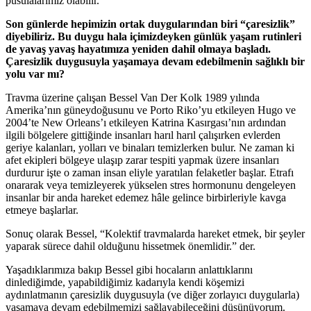
pusulalarımız olabilir.
Son günlerde hepimizin ortak duygularından biri “çaresizlik”
diyebiliriz. Bu duygu hala içimizdeyken günlük yaşam rutinleri
de yavaş yavaş hayatımıza yeniden dahil olmaya başladı.
Çaresizlik duygusuyla yaşamaya devam edebilmenin sağlıklı bir
yolu var mı?
Travma üzerine çalışan Bessel Van Der Kolk 1989 yılında
Amerika’nın güneydoğusunu ve Porto Riko’yu etkileyen Hugo ve
2004’te New Orleans’ı etkileyen Katrina Kasırgası’nın ardından
ilgili bölgelere gittiğinde insanları harıl harıl çalışırken evlerden
geriye kalanları, yolları ve binaları temizlerken bulur. Ne zaman ki
afet ekipleri bölgeye ulaşıp zarar tespiti yapmak üzere insanları
durdurur işte o zaman insan eliyle yaratılan felaketler başlar. Etrafı
onararak veya temizleyerek yükselen stres hormonunu dengeleyen
insanlar bir anda hareket edemez hâle gelince birbirleriyle kavga
etmeye başlarlar.
Sonuç olarak Bessel, “Kolektif travmalarda hareket etmek, bir şeyler
yaparak sürece dahil olduğunu hissetmek önemlidir.” der.
Yaşadıklarımıza bakıp Bessel gibi hocaların anlattıklarını
dinlediğimde, yapabildiğimiz kadarıyla kendi köşemizi
aydınlatmanın çaresizlik duygusuyla (ve diğer zorlayıcı duygularla)
yaşamaya devam edebilmemizi sağlayabileceğini düşünüyorum.