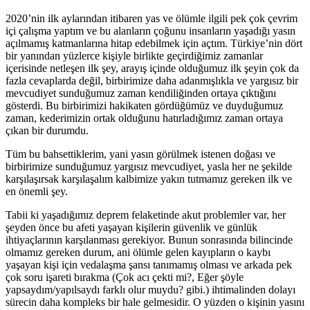
2020’nin ilk aylarından itibaren yas ve ölümle ilgili pek çok çevrim
içi çalışma yaptım ve bu alanların çoğunu insanların yaşadığı yasın
açılmamış katmanlarına hitap edebilmek için açtım. Türkiye’nin dört
bir yanından yüzlerce kişiyle birlikte geçirdiğimiz zamanlar
içerisinde netleşen ilk şey, arayış içinde olduğumuz ilk şeyin çok da
fazla cevaplarda değil, birbirimize daha adanmışlıkla ve yargısız bir
mevcudiyet sunduğumuz zaman kendiliğinden ortaya çıktığını
gösterdi. Bu birbirimizi hakikaten gördüğümüz ve duyduğumuz
zaman, kederimizin ortak olduğunu hatırladığımız zaman ortaya
çıkan bir durumdu.
Tüm bu bahsettiklerim, yani yasın görülmek istenen doğası ve
birbirimize sunduğumuz yargısız mevcudiyet, yasla her ne şekilde
karşılaşırsak karşılaşalım kalbimize yakın tutmamız gereken ilk ve
en önemli şey.
Tabii ki yaşadığımız deprem felaketinde akut problemler var, her
şeyden önce bu afeti yaşayan kişilerin güvenlik ve günlük
ihtiyaçlarının karşılanması gerekiyor. Bunun sonrasında bilincinde
olmamız gereken durum, ani ölümle gelen kayıpların o kaybı
yaşayan kişi için vedalaşma şansı tanımamış olması ve arkada pek
çok soru işareti bırakma (Çok acı çekti mi?, Eğer şöyle
yapsaydım/yapılsaydı farklı olur muydu? gibi.) ihtimalinden dolayı
sürecin daha kompleks bir hale gelmesidir. O yüzden o kişinin yasını