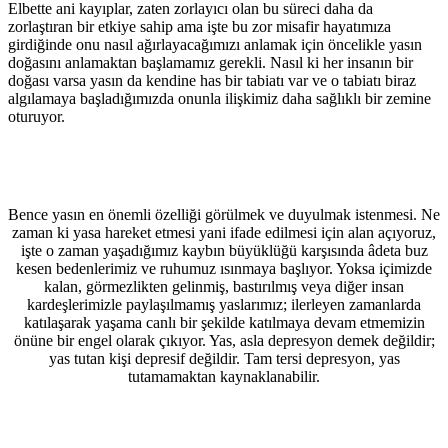
Elbette ani kayıplar, zaten zorlayıcı olan bu süreci daha da
zorlaştıran bir etkiye sahip ama işte bu zor misafir hayatımıza
girdiğinde onu nasıl ağırlayacağımızı anlamak için öncelikle yasın
doğasını anlamaktan başlamamız gerekli. Nasıl ki her insanın bir
doğası varsa yasın da kendine has bir tabiatı var ve o tabiatı biraz
algılamaya başladığımızda onunla ilişkimiz daha sağlıklı bir zemine
oturuyor.
Bence yasın en önemli özelliği görülmek ve duyulmak istenmesi. Ne
zaman ki yasa hareket etmesi yani ifade edilmesi için alan açıyoruz,
işte o zaman yaşadığımız kaybın büyüklüğü karşısında âdeta buz
kesen bedenlerimiz ve ruhumuz ısınmaya başlıyor. Yoksa içimizde
kalan, görmezlikten gelinmiş, bastırılmış veya diğer insan
kardeşlerimizle paylaşılmamış yaslarımız; ilerleyen zamanlarda
katılaşarak yaşama canlı bir şekilde katılmaya devam etmemizin
önüne bir engel olarak çıkıyor. Yas, asla depresyon demek değildir;
yas tutan kişi depresif değildir. Tam tersi depresyon, yas
tutamamaktan kaynaklanabilir.