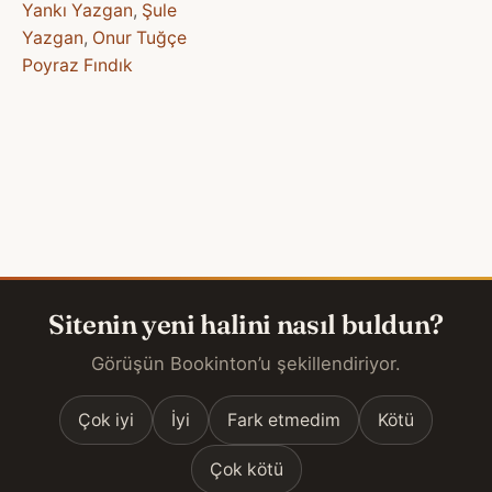
Yankı Yazgan
,
Şule
Yazgan
,
Onur Tuğçe
Poyraz Fındık
Sitenin yeni halini nasıl buldun?
Görüşün Bookinton’u şekillendiriyor.
Çok iyi
İyi
Fark etmedim
Kötü
Çok kötü