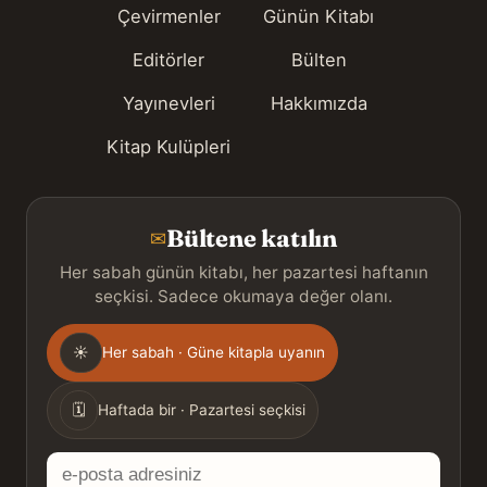
Çevirmenler
Günün Kitabı
Editörler
Bülten
Yayınevleri
Hakkımızda
Kitap Kulüpleri
Bültene katılın
✉
Her sabah günün kitabı, her pazartesi haftanın
seçkisi. Sadece okumaya değer olanı.
Gönderim
☀
Her sabah · Güne kitapla uyanın
sıklığı
🗓
Haftada bir · Pazartesi seçkisi
E-