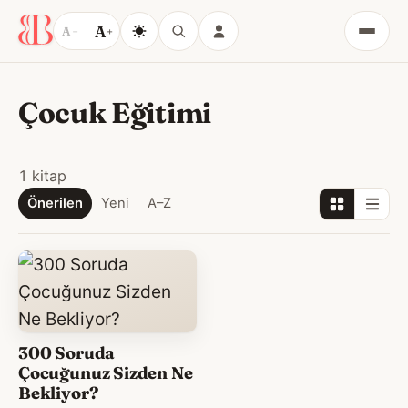
A
A
−
+
Menü
Çocuk Eğitimi
1 kitap
Önerilen
Yeni
A–Z
300 Soruda
Çocuğunuz Sizden Ne
Bekliyor?