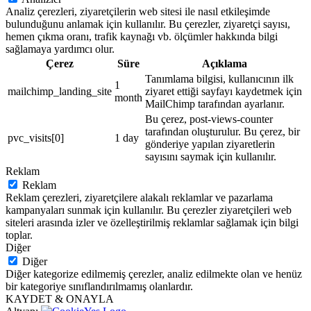
Analiz çerezleri, ziyaretçilerin web sitesi ile nasıl etkileşimde
bulunduğunu anlamak için kullanılır. Bu çerezler, ziyaretçi sayısı,
hemen çıkma oranı, trafik kaynağı vb. ölçümler hakkında bilgi
sağlamaya yardımcı olur.
Çerez
Süre
Açıklama
Tanımlama bilgisi, kullanıcının ilk
1
mailchimp_landing_site
ziyaret ettiği sayfayı kaydetmek için
month
MailChimp tarafından ayarlanır.
Bu çerez, post-views-counter
tarafından oluşturulur. Bu çerez, bir
pvc_visits[0]
1 day
gönderiye yapılan ziyaretlerin
sayısını saymak için kullanılır.
Reklam
Reklam
Reklam çerezleri, ziyaretçilere alakalı reklamlar ve pazarlama
kampanyaları sunmak için kullanılır. Bu çerezler ziyaretçileri web
siteleri arasında izler ve özelleştirilmiş reklamlar sağlamak için bilgi
toplar.
Diğer
Diğer
Diğer kategorize edilmemiş çerezler, analiz edilmekte olan ve henüz
bir kategoriye sınıflandırılmamış olanlardır.
KAYDET & ONAYLA