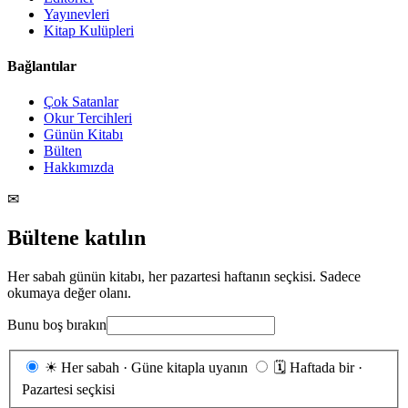
Yayınevleri
Kitap Kulüpleri
Bağlantılar
Çok Satanlar
Okur Tercihleri
Günün Kitabı
Bülten
Hakkımızda
✉
Bültene katılın
Her sabah günün kitabı, her pazartesi haftanın seçkisi. Sadece
okumaya değer olanı.
Bunu boş bırakın
Gönderim
☀
Her sabah · Güne kitapla uyanın
🗓
Haftada bir ·
sıklığı
Pazartesi seçkisi