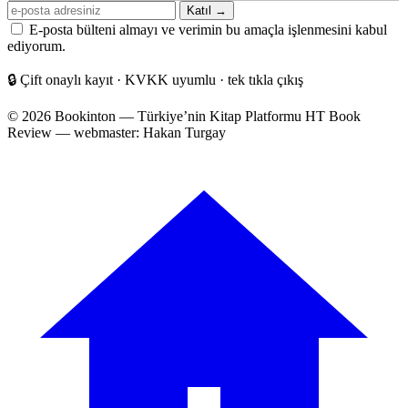
E-
Katıl →
posta
E-posta bülteni almayı ve verimin bu amaçla işlenmesini kabul
adresiniz
ediyorum.
🔒
Çift onaylı kayıt · KVKK uyumlu · tek tıkla çıkış
© 2026 Bookinton — Türkiye’nin Kitap Platformu
HT Book
Review — webmaster: Hakan Turgay