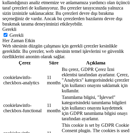
kullandığınızı analiz etmemize ve anlamamıza yardımcı olan üçüncü
taraf çerezleri de kullanıyoruz. Bu çerezler tarayıcınızda yalnızca
sizin izninizle saklanacaktır. Bu çerezleri devre dışı bırakma
seçeneğiniz de vardır. Ancak bu çerezlerden bazılarını devre dışı
bırakmak tarama deneyiminizi etkileyebilir.
Gerekli
Gerekli
Her Zaman Etkin
Web sitesinin düzgün çalışması için gerekli çerezler kesinlikle
gereklidir. Bu çerezler, web sitesinin temel işlevlerini ve güvenlik
özelliklerini anonim olarak sağlar.
Çerez
Süre
Açıklama
Bu çerez, GDPR Çerez İzni
eklentisi tarafından ayarlanır. Çerez,
cookielawinfo-
11
"Analytics" kategorisindeki çerezler
checkbox-analytics
months
için kullanıcı onayını saklamak için
kullanılır.
Tanımlama bilgisi, "İşlevsel"
kategorisindeki tanımlama bilgileri
cookielawinfo-
11
için kullanıcı onayını kaydetmek
checkbox-functional
months
için GDPR tanımlama bilgisi onayı
tarafından ayarlanır.
This cookie is set by GDPR Cookie
Consent plugin. The cookies is used