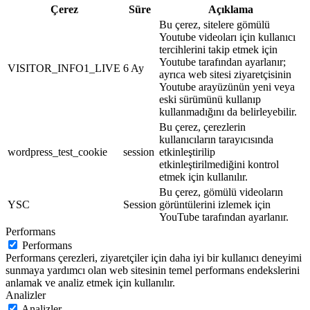
Çerez
Süre
Açıklama
Bu çerez, sitelere gömülü
Youtube videoları için kullanıcı
tercihlerini takip etmek için
Youtube tarafından ayarlanır;
VISITOR_INFO1_LIVE
6 Ay
ayrıca web sitesi ziyaretçisinin
Youtube arayüzünün yeni veya
eski sürümünü kullanıp
kullanmadığını da belirleyebilir.
Bu çerez, çerezlerin
kullanıcıların tarayıcısında
wordpress_test_cookie
session
etkinleştirilip
etkinleştirilmediğini kontrol
etmek için kullanılır.
Bu çerez, gömülü videoların
YSC
Session
görüntülerini izlemek için
YouTube tarafından ayarlanır.
Performans
Performans
Performans çerezleri, ziyaretçiler için daha iyi bir kullanıcı deneyimi
sunmaya yardımcı olan web sitesinin temel performans endekslerini
anlamak ve analiz etmek için kullanılır.
Analizler
Analizler