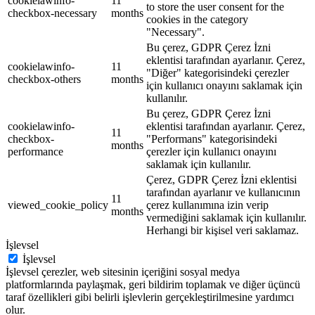
cookielawinfo-
11
to store the user consent for the
checkbox-necessary
months
cookies in the category
"Necessary".
Bu çerez, GDPR Çerez İzni
eklentisi tarafından ayarlanır. Çerez,
cookielawinfo-
11
"Diğer" kategorisindeki çerezler
checkbox-others
months
için kullanıcı onayını saklamak için
kullanılır.
Bu çerez, GDPR Çerez İzni
cookielawinfo-
eklentisi tarafından ayarlanır. Çerez,
11
checkbox-
"Performans" kategorisindeki
months
performance
çerezler için kullanıcı onayını
saklamak için kullanılır.
Çerez, GDPR Çerez İzni eklentisi
tarafından ayarlanır ve kullanıcının
11
viewed_cookie_policy
çerez kullanımına izin verip
months
vermediğini saklamak için kullanılır.
Herhangi bir kişisel veri saklamaz.
İşlevsel
İşlevsel
İşlevsel çerezler, web sitesinin içeriğini sosyal medya
platformlarında paylaşmak, geri bildirim toplamak ve diğer üçüncü
taraf özellikleri gibi belirli işlevlerin gerçekleştirilmesine yardımcı
olur.