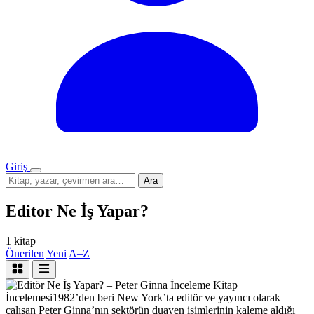
Giriş
Menü
Sitede
Ara
ara
Editor Ne İş Yapar?
1 kitap
Önerilen
Yeni
A–Z
İnceleme
Kitap
İncelemesi
1982’den beri New York’ta editör ve yayıncı olarak
çalışan Peter Ginna’nın sektörün duayen isimlerinin kaleme aldığı