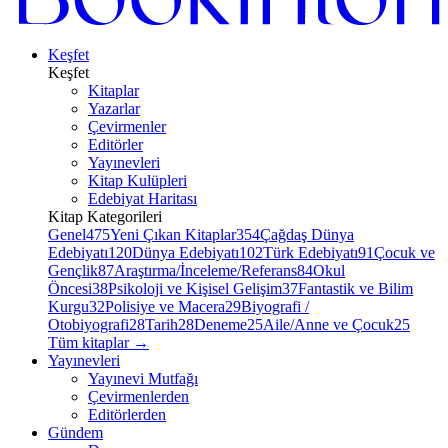
Keşfet
Keşfet
Kitaplar
Yazarlar
Çevirmenler
Editörler
Yayınevleri
Kitap Kulüpleri
Edebiyat Haritası
Kitap Kategorileri
Genel
475
Yeni Çıkan Kitaplar
354
Çağdaş Dünya
Edebiyatı
120
Dünya Edebiyatı
102
Türk Edebiyatı
91
Çocuk ve
Gençlik
87
Araştırma/İnceleme/Referans
84
Okul
Öncesi
38
Psikoloji ve Kişisel Gelişim
37
Fantastik ve Bilim
Kurgu
32
Polisiye ve Macera
29
Biyografi /
Otobiyografi
28
Tarih
28
Deneme
25
Aile/Anne ve Çocuk
25
Tüm kitaplar
→
Yayınevleri
Yayınevi Mutfağı
Çevirmenlerden
Editörlerden
Gündem