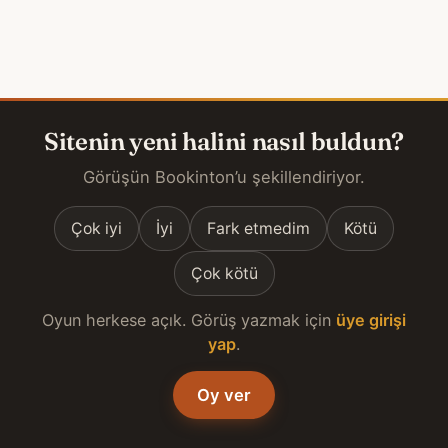
Sitenin yeni halini nasıl buldun?
Görüşün Bookinton’u şekillendiriyor.
Çok iyi
İyi
Fark etmedim
Kötü
Çok kötü
Oyun herkese açık. Görüş yazmak için
üye girişi
yap
.
Oy ver