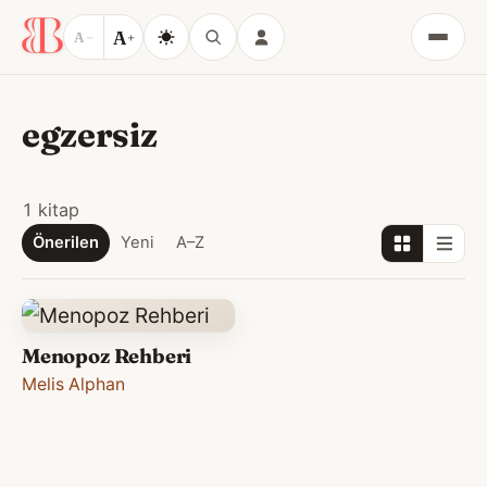
A
A
−
+
Menü
egzersiz
1 kitap
Önerilen
Yeni
A–Z
Menopoz Rehberi
Melis Alphan