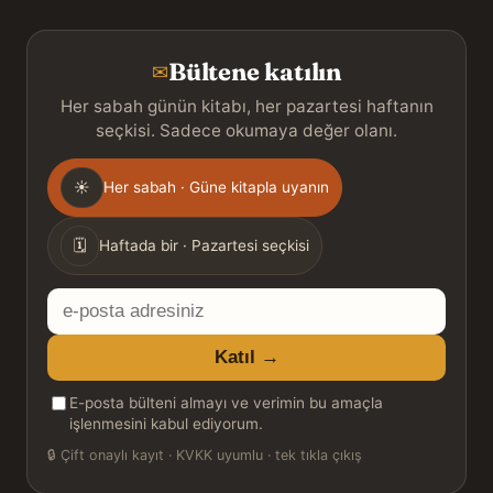
Bültene katılın
✉
Her sabah günün kitabı, her pazartesi haftanın
seçkisi. Sadece okumaya değer olanı.
Gönderim
☀
Her sabah · Güne kitapla uyanın
sıklığı
🗓
Haftada bir · Pazartesi seçkisi
E-
posta
Katıl →
adresiniz
E-posta bülteni almayı ve verimin bu amaçla
işlenmesini kabul ediyorum.
🔒
Çift onaylı kayıt · KVKK uyumlu · tek tıkla çıkış