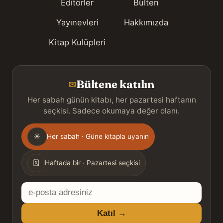
Editörler
Bülten
Yayınevleri
Hakkımızda
Kitap Kulüpleri
Bültene katılın
✉
Her sabah günün kitabı, her pazartesi haftanın
seçkisi. Sadece okumaya değer olanı.
Gönderim
☀
Her sabah · Güne kitapla uyanın
sıklığı
🗓
Haftada bir · Pazartesi seçkisi
E-
posta
Katıl →
adresiniz