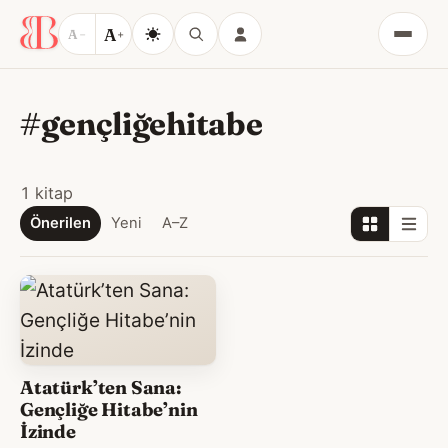
A
A
−
+
Menü
#gençliğehitabe
1 kitap
Önerilen
Yeni
A–Z
Atatürk’ten Sana:
Gençliğe Hitabe’nin
İzinde