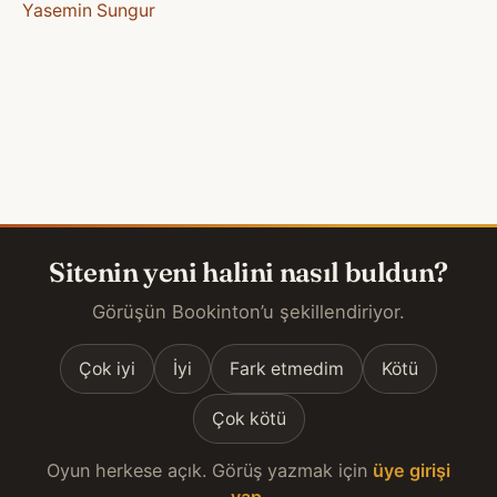
Yasemin Sungur
Sitenin yeni halini nasıl buldun?
Görüşün Bookinton’u şekillendiriyor.
Çok iyi
İyi
Fark etmedim
Kötü
Çok kötü
Oyun herkese açık. Görüş yazmak için
üye girişi
yap
.