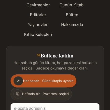
Çevirmenler
Günün Kitabı
Editörler
Bülten
Yayınevleri
Hakkımızda
Kitap Kulüpleri
Bültene katılın
✉
Her sabah günün kitabı, her pazartesi haftanın
seçkisi. Sadece okumaya değer olanı.
Gönderim
☀
Her sabah · Güne kitapla uyanın
sıklığı
🗓
Haftada bir · Pazartesi seçkisi
E-