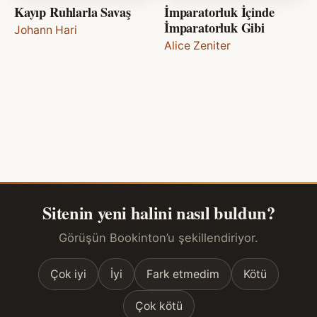
Kayıp Ruhlarla Savaş
İmparatorluk İçinde
İmparatorluk Gibi
Johann Hari
Alice Zeniter
Sitenin yeni halini nasıl buldun?
Görüşün Bookinton’u şekillendiriyor.
Çok iyi
İyi
Fark etmedim
Kötü
Çok kötü