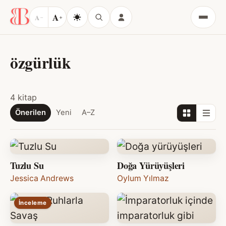
A
A
−
+
Menü
özgürlük
4 kitap
Önerilen
Yeni
A–Z
Tuzlu Su
Doğa Yürüyüşleri
Jessica Andrews
Oylum Yılmaz
İnceleme