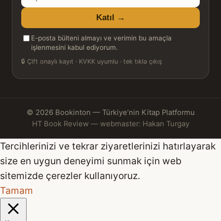
posta
Katıl →
adresiniz
E-posta bülteni almayı ve verimin bu amaçla
işlenmesini kabul ediyorum.
🔒
Çift onaylı kayıt · KVKK uyumlu · tek tıkla çıkış
© 2026 Bookinton — Türkiye’nin Kitap Platformu
HT Book Review — webmaster: Hakan Turgay
Tercihlerinizi ve tekrar ziyaretlerinizi hatırlayarak
size en uygun deneyimi sunmak için web
sitemizde çerezler kullanıyoruz.
Tamam