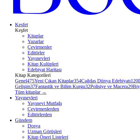
Keşfet
Keşfet
Kitaplar
Yazarlar
Çevirmenler
Editörler
Yayınevleri
Kitap Kulüpleri
Edebiyat Haritası
Kitap Kategorileri
Genel
475
Yeni Çıkan Kitaplar
354
Çağdaş Dünya Edebiyatı
120
Gelişim
37
Fantastik ve Bilim Kurgu
32
Polisiye ve Macera
29
Biy
Tüm kitaplar
→
Yayınevleri
Yayınevi Mutfağı
Çevirmenlerden
Editörlerden
Gündem
Dosya
Uzman Görüşleri
Kitap Öneri Listeleri