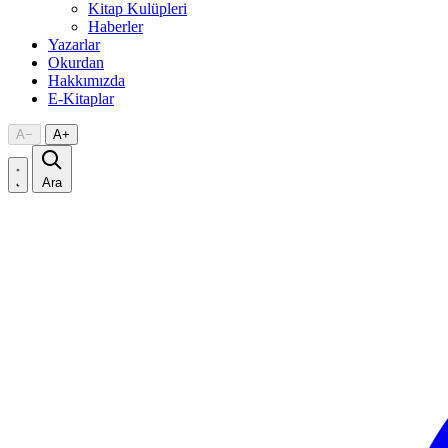
Kitap Kulüpleri
Haberler
Yazarlar
Okurdan
Hakkımızda
E-Kitaplar
A
−
A
+
Ara