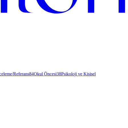
nceleme/Referans
84
Okul Öncesi
38
Psikoloji ve Kişisel