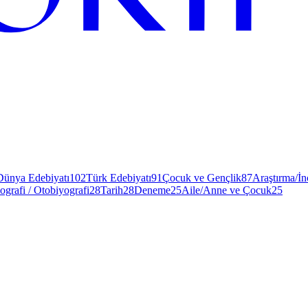
Dünya Edebiyatı
102
Türk Edebiyatı
91
Çocuk ve Gençlik
87
Araştırma/İ
ografi / Otobiyografi
28
Tarih
28
Deneme
25
Aile/Anne ve Çocuk
25