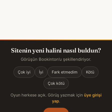
Sitenin yeni halini nasıl buldun?
Görüşün Bookinton’u şekillendiriyor.
Çok iyi
İyi
Fark etmedim
Kötü
Çok kötü
Oyun herkese açık. Görüş yazmak için
üye girişi
yap
.