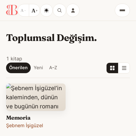
A
A
−
+
Menü
Toplumsal Değişim.
1 kitap
Önerilen
Yeni
A–Z
Memoria
Şebnem İşigüzel