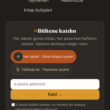
Yayınevleri
Hakkımızda
Kitap Kulüpleri
Bültene katılın
✉
Her sabah günün kitabı, her pazartesi haftanın
seçkisi. Sadece okumaya değer olanı.
Gönderim
☀
Her sabah · Güne kitapla uyanın
sıklığı
🗓
Haftada bir · Pazartesi seçkisi
E-
posta
Katıl →
adresiniz
E-posta bülteni almayı ve verimin bu amaçla
işlenmesini kabul ediyorum.