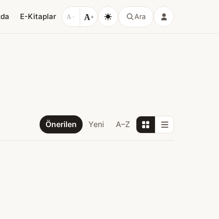
A
zda
E-Kitaplar
Ara
A
−
+
Önerilen
Yeni
A–Z