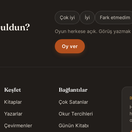
Çok iyi
İyi
Fark etmedim
 buldun?
Oyun herkese açık. Görüş yazmak 
Oy ver
Keşfet
Bağlantılar
Kitaplar
Çok Satanlar
H
Yazarlar
Okur Tercihleri
h
o
Çevirmenler
Günün Kitabı