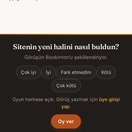
Sitenin yeni halini nasıl buldun?
Görüşün Bookinton’u şekillendiriyor.
Çok iyi
İyi
Fark etmedim
Kötü
Çok kötü
Oyun herkese açık. Görüş yazmak için
üye girişi
yap
.
Oy ver