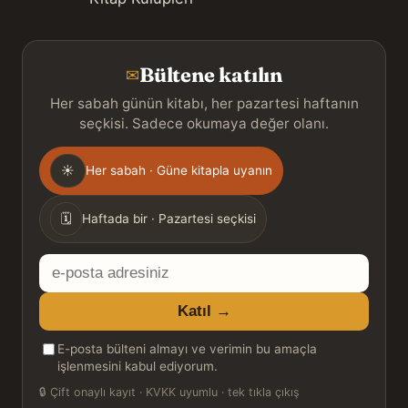
Bültene katılın
✉
Her sabah günün kitabı, her pazartesi haftanın
seçkisi. Sadece okumaya değer olanı.
Gönderim
☀
Her sabah · Güne kitapla uyanın
sıklığı
🗓
Haftada bir · Pazartesi seçkisi
E-
posta
Katıl →
adresiniz
E-posta bülteni almayı ve verimin bu amaçla
işlenmesini kabul ediyorum.
🔒
Çift onaylı kayıt · KVKK uyumlu · tek tıkla çıkış