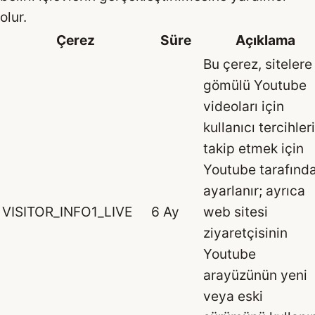
olur.
Çerez
Süre
Açıklama
Bu çerez, sitelere
gömülü Youtube
videoları için
kullanıcı tercihler
takip etmek için
Youtube tarafınd
ayarlanır; ayrıca
VISITOR_INFO1_LIVE
6 Ay
web sitesi
ziyaretçisinin
Youtube
arayüzünün yeni
veya eski