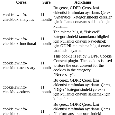
Çerez
Süre
Açıklama
Bu çerez, GDPR Çerez İzni
eklentisi tarafından ayarlanır. Çerez,
cookielawinfo-
11
"Analytics" kategorisindeki çerezler
checkbox-analytics
months
için kullanıcı onayını saklamak için
kullanılır.
Tanımlama bilgisi, "İşlevsel"
kategorisindeki tanımlama bilgileri
cookielawinfo-
11
için kullanıcı onayını kaydetmek
checkbox-functional
months
için GDPR tanımlama bilgisi onayı
tarafından ayarlanır.
This cookie is set by GDPR Cookie
Consent plugin. The cookies is used
cookielawinfo-
11
to store the user consent for the
checkbox-necessary
months
cookies in the category
"Necessary".
Bu çerez, GDPR Çerez İzni
eklentisi tarafından ayarlanır. Çerez,
cookielawinfo-
11
"Diğer" kategorisindeki çerezler
checkbox-others
months
için kullanıcı onayını saklamak için
kullanılır.
Bu çerez, GDPR Çerez İzni
cookielawinfo-
eklentisi tarafından ayarlanır. Çerez,
11
checkbox-
"Performans" kategorisindeki