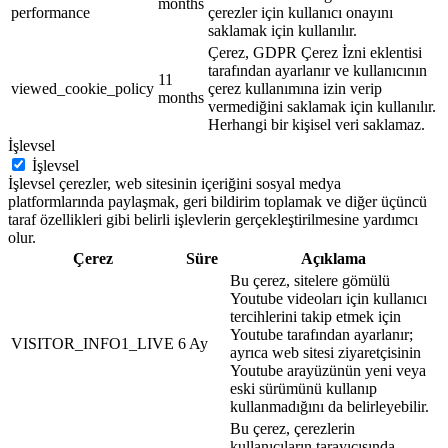
months
performance
çerezler için kullanıcı onayını
saklamak için kullanılır.
Çerez, GDPR Çerez İzni eklentisi
tarafından ayarlanır ve kullanıcının
11
viewed_cookie_policy
çerez kullanımına izin verip
months
vermediğini saklamak için kullanılır.
Herhangi bir kişisel veri saklamaz.
İşlevsel
İşlevsel
İşlevsel çerezler, web sitesinin içeriğini sosyal medya
platformlarında paylaşmak, geri bildirim toplamak ve diğer üçüncü
taraf özellikleri gibi belirli işlevlerin gerçekleştirilmesine yardımcı
olur.
Çerez
Süre
Açıklama
Bu çerez, sitelere gömülü
Youtube videoları için kullanıcı
tercihlerini takip etmek için
Youtube tarafından ayarlanır;
VISITOR_INFO1_LIVE
6 Ay
ayrıca web sitesi ziyaretçisinin
Youtube arayüzünün yeni veya
eski sürümünü kullanıp
kullanmadığını da belirleyebilir.
Bu çerez, çerezlerin
kullanıcıların tarayıcısında