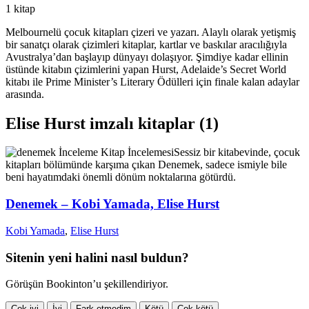
1 kitap
Melbournelü çocuk kitapları çizeri ve yazarı. Alaylı olarak yetişmiş
bir sanatçı olarak çizimleri kitaplar, kartlar ve baskılar aracılığıyla
Avustralya’dan başlayıp dünyayı dolaşıyor. Şimdiye kadar ellinin
üstünde kitabın çizimlerini yapan Hurst, Adelaide’s Secret World
kitabı ile Prime Minister’s Literary Ödülleri için finale kalan adaylar
arasında.
Elise Hurst imzalı kitaplar (1)
İnceleme
Kitap İncelemesi
Sessiz bir kitabevinde, çocuk
kitapları bölümünde karşıma çıkan Denemek, sadece ismiyle bile
beni hayatımdaki önemli dönüm noktalarına götürdü.
Denemek – Kobi Yamada, Elise Hurst
Kobi Yamada
,
Elise Hurst
Sitenin yeni halini nasıl buldun?
Görüşün Bookinton’u şekillendiriyor.
Çok iyi
İyi
Fark etmedim
Kötü
Çok kötü