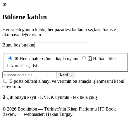
✉
Bültene katılın
Her sabah günün kitabı, her pazartesi haftanın seçkisi. Sadece
okumaya değer olanı.
Bunu boş bırakın
Gönderim
☀
Her sabah · Güne kitapla uyanın
🗓
Haftada bir ·
sıklığı
Pazartesi seçkisi
E-
Katıl →
posta
E-posta bülteni almayı ve verimin bu amaçla işlenmesini kabul
adresiniz
ediyorum.
🔒
Çift onaylı kayıt · KVKK uyumlu · tek tıkla çıkış
© 2026 Bookinton — Türkiye’nin Kitap Platformu
HT Book
Review — webmaster: Hakan Turgay