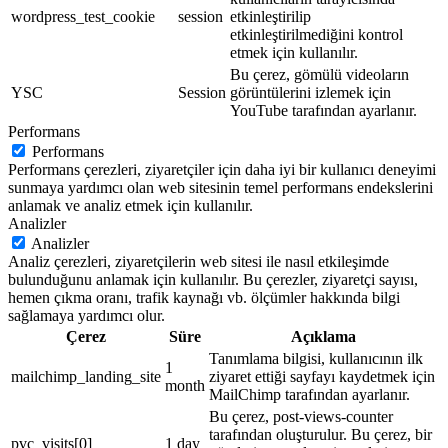
wordpress_test_cookie
session
etkinleştirilip
etkinleştirilmediğini kontrol
etmek için kullanılır.
Bu çerez, gömülü videoların
YSC
Session
görüntülerini izlemek için
YouTube tarafından ayarlanır.
Performans
Performans
Performans çerezleri, ziyaretçiler için daha iyi bir kullanıcı deneyimi
sunmaya yardımcı olan web sitesinin temel performans endekslerini
anlamak ve analiz etmek için kullanılır.
Analizler
Analizler
Analiz çerezleri, ziyaretçilerin web sitesi ile nasıl etkileşimde
bulunduğunu anlamak için kullanılır. Bu çerezler, ziyaretçi sayısı,
hemen çıkma oranı, trafik kaynağı vb. ölçümler hakkında bilgi
sağlamaya yardımcı olur.
Çerez
Süre
Açıklama
Tanımlama bilgisi, kullanıcının ilk
1
mailchimp_landing_site
ziyaret ettiği sayfayı kaydetmek için
month
MailChimp tarafından ayarlanır.
Bu çerez, post-views-counter
tarafından oluşturulur. Bu çerez, bir
pvc_visits[0]
1 day