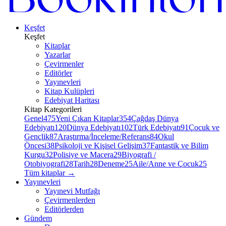
Keşfet
Keşfet
Kitaplar
Yazarlar
Çevirmenler
Editörler
Yayınevleri
Kitap Kulüpleri
Edebiyat Haritası
Kitap Kategorileri
Genel
475
Yeni Çıkan Kitaplar
354
Çağdaş Dünya
Edebiyatı
120
Dünya Edebiyatı
102
Türk Edebiyatı
91
Çocuk ve
Gençlik
87
Araştırma/İnceleme/Referans
84
Okul
Öncesi
38
Psikoloji ve Kişisel Gelişim
37
Fantastik ve Bilim
Kurgu
32
Polisiye ve Macera
29
Biyografi /
Otobiyografi
28
Tarih
28
Deneme
25
Aile/Anne ve Çocuk
25
Tüm kitaplar
→
Yayınevleri
Yayınevi Mutfağı
Çevirmenlerden
Editörlerden
Gündem