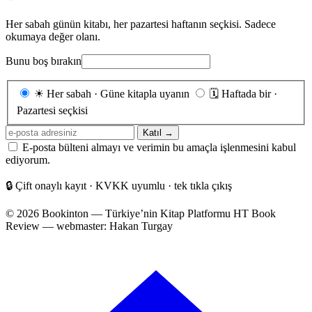
Her sabah günün kitabı, her pazartesi haftanın seçkisi. Sadece
okumaya değer olanı.
Bunu boş bırakın
Gönderim
☀
Her sabah · Güne kitapla uyanın
🗓
Haftada bir ·
sıklığı
Pazartesi seçkisi
E-
Katıl →
posta
E-posta bülteni almayı ve verimin bu amaçla işlenmesini kabul
adresiniz
ediyorum.
🔒
Çift onaylı kayıt · KVKK uyumlu · tek tıkla çıkış
© 2026 Bookinton — Türkiye’nin Kitap Platformu
HT Book
Review — webmaster: Hakan Turgay