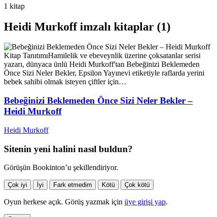
1 kitap
Heidi Murkoff imzalı kitaplar (1)
Kitap Tanıtımı
Hamilelik ve ebeveynlik üzerine çoksatanlar serisi
yazarı, dünyaca ünlü Heidi Murkoff'tan Bebeğinizi Beklemeden
Önce Sizi Neler Bekler, Epsilon Yayınevi etiketiyle raflarda yerini
bebek sahibi olmak isteyen çiftler için…
Bebeğinizi Beklemeden Önce Sizi Neler Bekler –
Heidi Murkoff
Heidi Murkoff
Sitenin yeni halini nasıl buldun?
Görüşün Bookinton’u şekillendiriyor.
Çok iyi
İyi
Fark etmedim
Kötü
Çok kötü
Oyun herkese açık. Görüş yazmak için
üye girişi yap
.