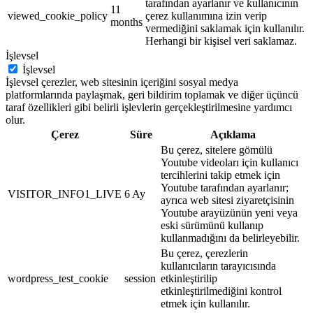
tarafından ayarlanır ve kullanıcının
11
viewed_cookie_policy
çerez kullanımına izin verip
months
vermediğini saklamak için kullanılır.
Herhangi bir kişisel veri saklamaz.
İşlevsel
İşlevsel
İşlevsel çerezler, web sitesinin içeriğini sosyal medya
platformlarında paylaşmak, geri bildirim toplamak ve diğer üçüncü
taraf özellikleri gibi belirli işlevlerin gerçekleştirilmesine yardımcı
olur.
Çerez
Süre
Açıklama
Bu çerez, sitelere gömülü
Youtube videoları için kullanıcı
tercihlerini takip etmek için
Youtube tarafından ayarlanır;
VISITOR_INFO1_LIVE
6 Ay
ayrıca web sitesi ziyaretçisinin
Youtube arayüzünün yeni veya
eski sürümünü kullanıp
kullanmadığını da belirleyebilir.
Bu çerez, çerezlerin
kullanıcıların tarayıcısında
wordpress_test_cookie
session
etkinleştirilip
etkinleştirilmediğini kontrol
etmek için kullanılır.