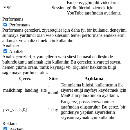
Bu çerez, gömülü videoların
YSC
Session
görüntülerini izlemek için
YouTube tarafından ayarlanır.
Performans
Performans
Performans çerezleri, ziyaretçiler için daha iyi bir kullanıcı deneyimi
sunmaya yardımcı olan web sitesinin temel performans endekslerini
anlamak ve analiz etmek için kullanılır.
Analizler
Analizler
Analiz çerezleri, ziyaretçilerin web sitesi ile nasıl etkileşimde
bulunduğunu anlamak için kullanılır. Bu çerezler, ziyaretçi sayısı,
hemen çıkma oranı, trafik kaynağı vb. ölçümler hakkında bilgi
sağlamaya yardımcı olur.
Çerez
Süre
Açıklama
Tanımlama bilgisi, kullanıcının ilk
1
mailchimp_landing_site
ziyaret ettiği sayfayı kaydetmek için
month
MailChimp tarafından ayarlanır.
Bu çerez, post-views-counter
tarafından oluşturulur. Bu çerez, bir
pvc_visits[0]
1 day
gönderiye yapılan ziyaretlerin
sayısını saymak için kullanılır.
Reklam
Reklam