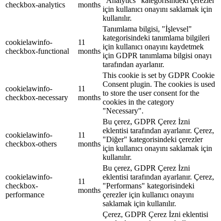
"Analytics" kategorisindeki çerezler
checkbox-analytics
months
için kullanıcı onayını saklamak için
kullanılır.
Tanımlama bilgisi, "İşlevsel"
kategorisindeki tanımlama bilgileri
cookielawinfo-
11
için kullanıcı onayını kaydetmek
checkbox-functional
months
için GDPR tanımlama bilgisi onayı
tarafından ayarlanır.
This cookie is set by GDPR Cookie
Consent plugin. The cookies is used
cookielawinfo-
11
to store the user consent for the
checkbox-necessary
months
cookies in the category
"Necessary".
Bu çerez, GDPR Çerez İzni
eklentisi tarafından ayarlanır. Çerez,
cookielawinfo-
11
"Diğer" kategorisindeki çerezler
checkbox-others
months
için kullanıcı onayını saklamak için
kullanılır.
Bu çerez, GDPR Çerez İzni
cookielawinfo-
eklentisi tarafından ayarlanır. Çerez,
11
checkbox-
"Performans" kategorisindeki
months
performance
çerezler için kullanıcı onayını
saklamak için kullanılır.
Çerez, GDPR Çerez İzni eklentisi