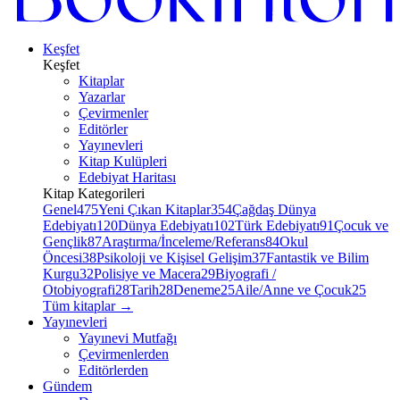
Keşfet
Keşfet
Kitaplar
Yazarlar
Çevirmenler
Editörler
Yayınevleri
Kitap Kulüpleri
Edebiyat Haritası
Kitap Kategorileri
Genel
475
Yeni Çıkan Kitaplar
354
Çağdaş Dünya
Edebiyatı
120
Dünya Edebiyatı
102
Türk Edebiyatı
91
Çocuk ve
Gençlik
87
Araştırma/İnceleme/Referans
84
Okul
Öncesi
38
Psikoloji ve Kişisel Gelişim
37
Fantastik ve Bilim
Kurgu
32
Polisiye ve Macera
29
Biyografi /
Otobiyografi
28
Tarih
28
Deneme
25
Aile/Anne ve Çocuk
25
Tüm kitaplar
→
Yayınevleri
Yayınevi Mutfağı
Çevirmenlerden
Editörlerden
Gündem