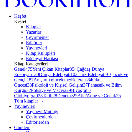
Keşfet
Keşfet
Kitaplar
Yazarlar
Çevirmenler
Editörler
Yayınevleri
Kitap Kulüpleri
Edebiyat Haritası
Kitap Kategorileri
Genel
475
Yeni Çıkan Kitaplar
354
Çağdaş Dünya
Edebiyatı
120
Dünya Edebiyatı
102
Türk Edebiyatı
91
Çocuk ve
Gençlik
87
Araştırma/İnceleme/Referans
84
Okul
Öncesi
38
Psikoloji ve Kişisel Gelişim
37
Fantastik ve Bilim
Kurgu
32
Polisiye ve Macera
29
Biyografi /
Otobiyografi
28
Tarih
28
Deneme
25
Aile/Anne ve Çocuk
25
Tüm kitaplar
→
Yayınevleri
Yayınevi Mutfağı
Çevirmenlerden
Editörlerden
Gündem