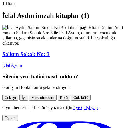
1 kitap
İclal Aydın imzalı kitaplar (1)
Kitap Tanıtımı
Yeni
romanı Salkım Sokak No: 3 ile İclal Aydın, okurlarını çocukluk
yıllarına, geçmişin sıcak anılarına doğru nostaljik bir yolculuğa
çıkarıyor.
Salkım Sokak No: 3
İclal Aydın
Sitenin yeni halini nasıl buldun?
Görüşün Bookinton’u şekillendiriyor.
Çok iyi
İyi
Fark etmedim
Kötü
Çok kötü
Oyun herkese açık. Görüş yazmak için
üye girişi yap
.
Oy ver