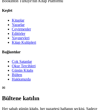
Bookinton Türkiye'nin Kitap Platformu
Keşfet
Kitaplar
Yazarlar
Çevirmenler
Editörler
Yayınevleri
Kitap Kulüpleri
Bağlantılar
Çok Satanlar
Okur Tercihleri
Günün Kitabı
Bülten
Hakkımızda
✉
Bültene katılın
Her sabah günün kitabı, her pazartesi haftanın seçkisi. Sadece