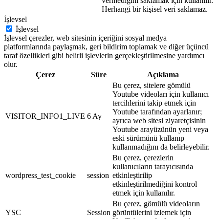
vermediğini saklamak için kullanılır.
Herhangi bir kişisel veri saklamaz.
İşlevsel
İşlevsel
İşlevsel çerezler, web sitesinin içeriğini sosyal medya
platformlarında paylaşmak, geri bildirim toplamak ve diğer üçüncü
taraf özellikleri gibi belirli işlevlerin gerçekleştirilmesine yardımcı
olur.
Çerez
Süre
Açıklama
Bu çerez, sitelere gömülü
Youtube videoları için kullanıcı
tercihlerini takip etmek için
Youtube tarafından ayarlanır;
VISITOR_INFO1_LIVE
6 Ay
ayrıca web sitesi ziyaretçisinin
Youtube arayüzünün yeni veya
eski sürümünü kullanıp
kullanmadığını da belirleyebilir.
Bu çerez, çerezlerin
kullanıcıların tarayıcısında
wordpress_test_cookie
session
etkinleştirilip
etkinleştirilmediğini kontrol
etmek için kullanılır.
Bu çerez, gömülü videoların
YSC
Session
görüntülerini izlemek için