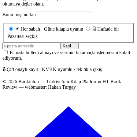
okumaya değer olanı.
Bunu boş bırakın
Gönderim
☀
Her sabah · Güne kitapla uyanın
🗓
Haftada bir ·
sıklığı
Pazartesi seçkisi
E-
Katıl →
posta
E-posta bülteni almayı ve verimin bu amaçla işlenmesini kabul
adresiniz
ediyorum.
🔒
Çift onaylı kayıt · KVKK uyumlu · tek tıkla çıkış
© 2026 Bookinton — Türkiye’nin Kitap Platformu
HT Book
Review — webmaster: Hakan Turgay