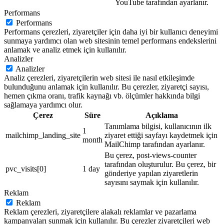
YouTube tarafından ayarlanır.
Performans
Performans
Performans çerezleri, ziyaretçiler için daha iyi bir kullanıcı deneyimi
sunmaya yardımcı olan web sitesinin temel performans endekslerini
anlamak ve analiz etmek için kullanılır.
Analizler
Analizler
Analiz çerezleri, ziyaretçilerin web sitesi ile nasıl etkileşimde
bulunduğunu anlamak için kullanılır. Bu çerezler, ziyaretçi sayısı,
hemen çıkma oranı, trafik kaynağı vb. ölçümler hakkında bilgi
sağlamaya yardımcı olur.
Çerez
Süre
Açıklama
Tanımlama bilgisi, kullanıcının ilk
1
mailchimp_landing_site
ziyaret ettiği sayfayı kaydetmek için
month
MailChimp tarafından ayarlanır.
Bu çerez, post-views-counter
tarafından oluşturulur. Bu çerez, bir
pvc_visits[0]
1 day
gönderiye yapılan ziyaretlerin
sayısını saymak için kullanılır.
Reklam
Reklam
Reklam çerezleri, ziyaretçilere alakalı reklamlar ve pazarlama
kampanyaları sunmak için kullanılır. Bu çerezler ziyaretçileri web