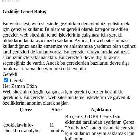
Gizliliğe Genel Bakış
Bu web sitesi, web sitesinde gezinirken deneyiminizi geliştirmek
için çerezler kullanır. Bunlardan gerekli olarak kategorize edilen
çerezler, web sitesinin temel işlevlerinin çalışması için gerekli
olduklarından tarayıcınızda saklanır. Ayrıca, bu web sitesini nasıl
kullandığınızı analiz etmemize ve anlamamıza yardımcı olan üçüncü
taraf çerezleri de kullanıyoruz. Bu çerezler tarayıcınızda yalnızca
sizin izninizle saklanacaktır. Bu çerezleri devre dışı bırakma
seçeneğiniz de vardır. Ancak bu çerezlerden bazılarını devre dışı
bırakmak tarama deneyiminizi etkileyebilir.
Gerekli
Gerekli
Her Zaman Etkin
Web sitesinin düzgün çalışması için gerekli çerezler kesinlikle
gereklidir. Bu çerezler, web sitesinin temel işlevlerini ve güvenlik
özelliklerini anonim olarak sağlar.
Çerez
Süre
Açıklama
Bu çerez, GDPR Çerez İzni
eklentisi tarafından ayarlanır. Çerez,
cookielawinfo-
11
"Analytics" kategorisindeki çerezler
checkbox-analytics
months
için kullanıcı onayını saklamak için
kullanılır.