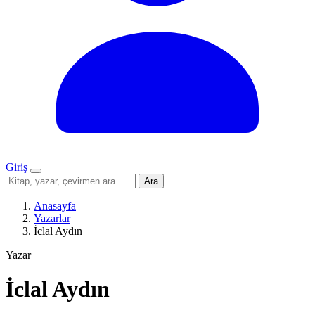
Giriş
Menü
Sitede
Ara
ara
Anasayfa
Yazarlar
İclal Aydın
Yazar
İclal Aydın