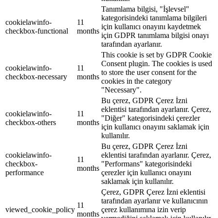
Tanımlama bilgisi, "İşlevsel"
kategorisindeki tanımlama bilgileri
cookielawinfo-
11
için kullanıcı onayını kaydetmek
checkbox-functional
months
için GDPR tanımlama bilgisi onayı
tarafından ayarlanır.
This cookie is set by GDPR Cookie
Consent plugin. The cookies is used
cookielawinfo-
11
to store the user consent for the
checkbox-necessary
months
cookies in the category
"Necessary".
Bu çerez, GDPR Çerez İzni
eklentisi tarafından ayarlanır. Çerez,
cookielawinfo-
11
"Diğer" kategorisindeki çerezler
checkbox-others
months
için kullanıcı onayını saklamak için
kullanılır.
Bu çerez, GDPR Çerez İzni
cookielawinfo-
eklentisi tarafından ayarlanır. Çerez,
11
checkbox-
"Performans" kategorisindeki
months
performance
çerezler için kullanıcı onayını
saklamak için kullanılır.
Çerez, GDPR Çerez İzni eklentisi
tarafından ayarlanır ve kullanıcının
11
viewed_cookie_policy
çerez kullanımına izin verip
months