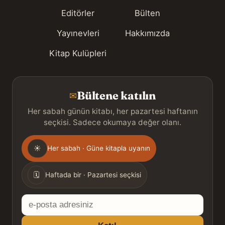
Editörler
Bülten
Yayınevleri
Hakkımızda
Kitap Kulüpleri
Bültene katılın
✉
Her sabah günün kitabı, her pazartesi haftanın
seçkisi. Sadece okumaya değer olanı.
Gönderim
☀
Her sabah · Güne kitapla uyanın
sıklığı
🗓
Haftada bir · Pazartesi seçkisi
E-
posta