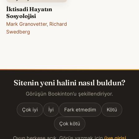
İktisadi Hayatın
Sosyolojisi
Mark Granovetter
,
Richard
Swedberg
Sitenin yeni halini nasıl buldun?
Görüşün Bookinton’u şekillendiriyor.
Çok iyi
İyi
Fark etmedim
Kötü
Çok kötü
Oyun herkese açık. Görüş yazmak için
üye girişi