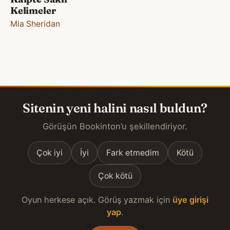
Kelimeler
Mia Sheridan
Sitenin yeni halini nasıl buldun?
Görüşün Bookinton’u şekillendiriyor.
Çok iyi
İyi
Fark etmedim
Kötü
Çok kötü
Oyun herkese açık. Görüş yazmak için
üye girişi
yap
.