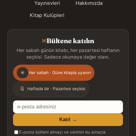
Yayınevleri
Hakkımızda
Kitap Kulüpleri
Bültene katılın
✉
Her sabah günün kitabı, her pazartesi haftanın
seçkisi. Sadece okumaya değer olanı.
Gönderim
☀
Her sabah · Güne kitapla uyanın
sıklığı
🗓
Haftada bir · Pazartesi seçkisi
E-
posta
Katıl →
adresiniz
E-posta bülteni almayı ve verimin bu amaçla