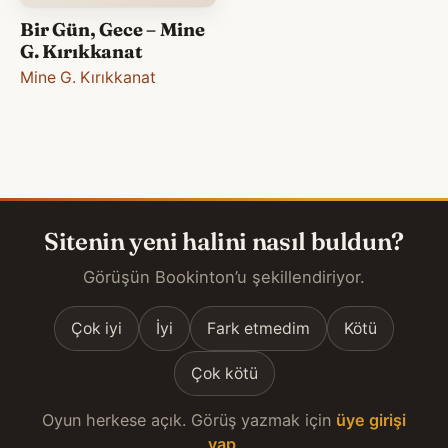
Bir Gün, Gece – Mine
G. Kırıkkanat
Mine G. Kırıkkanat
Sitenin yeni halini nasıl buldun?
Görüşün Bookinton’u şekillendiriyor.
Çok iyi
İyi
Fark etmedim
Kötü
Çok kötü
Oyun herkese açık. Görüş yazmak için
üye girişi
yap
.