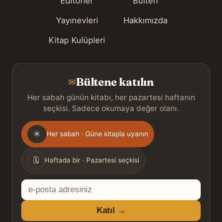
Editörler
Bülten
Yayınevleri
Hakkımızda
Kitap Kulüpleri
Bültene katılın
✉
Her sabah günün kitabı, her pazartesi haftanın
seçkisi. Sadece okumaya değer olanı.
Gönderim
☀
Her sabah · Güne kitapla uyanın
sıklığı
🗓
Haftada bir · Pazartesi seçkisi
E-
posta
Katıl →
adresiniz