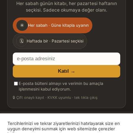
Her sabah günün kitabı, her pazartesi haftanın
seçkisi. Sadece okumaya değer olanı.
Gönderim
☀
Her sabah · Güne kitapla uyanın
sıklığı
🗓
Haftada bir · Pazartesi seçkisi
E-
posta
Katıl →
adresiniz
E-posta bülteni almayı ve verimin bu amaçla
işlenmesini kabul ediyorum.
🔒
Çift onaylı kayıt · KVKK uyumlu · tek tıkla çıkış
Tercihlerinizi ve tekrar ziyaretlerinizi hatırlayarak size en
© 2026 Bookinton — Türkiye’nin Kitap Platformu
uygun deneyimi sunmak için web sitemizde çerezler