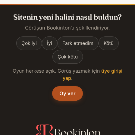
Sitenin yeni halini nasıl buldun?
Görüşün Bookinton’u şekillendiriyor.
Çok iyi
İyi
Fark etmedim
Kötü
Çok kötü
Oyun herkese açık. Görüş yazmak için
üye girişi
yap
.
Oy ver