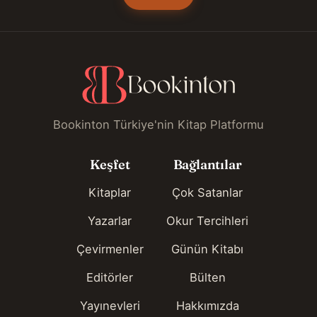
Bookinton Türkiye'nin Kitap Platformu
Keşfet
Bağlantılar
Kitaplar
Çok Satanlar
Yazarlar
Okur Tercihleri
Çevirmenler
Günün Kitabı
Editörler
Bülten
Yayınevleri
Hakkımızda