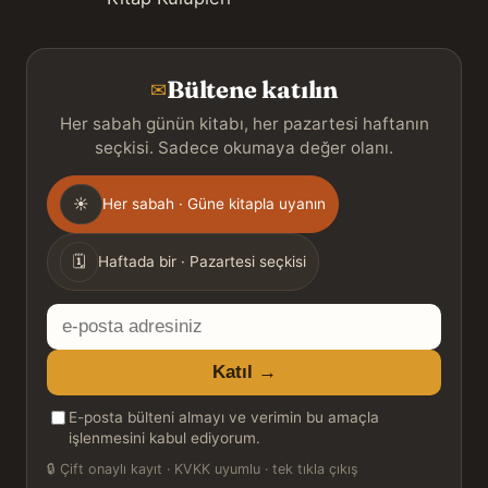
Bültene katılın
✉
Her sabah günün kitabı, her pazartesi haftanın
seçkisi. Sadece okumaya değer olanı.
Gönderim
☀
Her sabah · Güne kitapla uyanın
sıklığı
🗓
Haftada bir · Pazartesi seçkisi
E-
posta
Katıl →
adresiniz
E-posta bülteni almayı ve verimin bu amaçla
işlenmesini kabul ediyorum.
🔒
Çift onaylı kayıt · KVKK uyumlu · tek tıkla çıkış