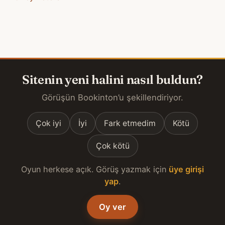
Sitenin yeni halini nasıl buldun?
Görüşün Bookinton’u şekillendiriyor.
Çok iyi
İyi
Fark etmedim
Kötü
Çok kötü
Oyun herkese açık. Görüş yazmak için
üye girişi
yap
.
Oy ver