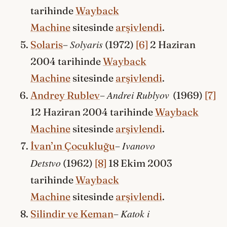
tarihinde
Wayback
Machine
sitesinde
arşivlendi
.
Solyaris
Solaris
–
(1972)
[6]
2 Haziran
2004 tarihinde
Wayback
Machine
sitesinde
arşivlendi
.
Andrei Rublyov
Andrey Rublev
–
(1969)
[7]
12 Haziran 2004 tarihinde
Wayback
Machine
sitesinde
arşivlendi
.
Ivanovo
İvan’ın Çocukluğu
–
Detstvo
(1962)
[8]
18 Ekim 2003
tarihinde
Wayback
Machine
sitesinde
arşivlendi
.
Katok i
Silindir ve Keman
–