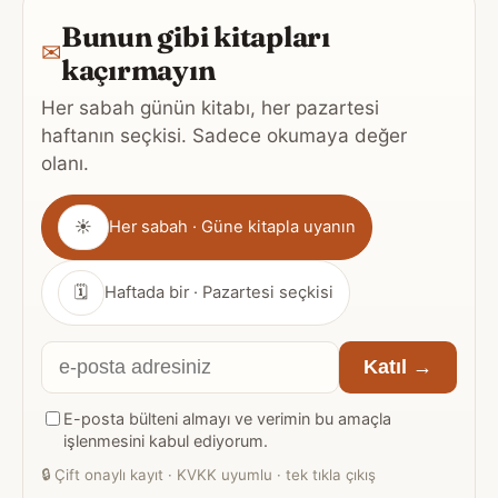
Bunun gibi kitapları
✉
kaçırmayın
Her sabah günün kitabı, her pazartesi
haftanın seçkisi. Sadece okumaya değer
olanı.
Gönderim
☀
Her sabah · Güne kitapla uyanın
sıklığı
🗓
Haftada bir · Pazartesi seçkisi
E-
Katıl →
posta
E-posta bülteni almayı ve verimin bu amaçla
adresiniz
işlenmesini kabul ediyorum.
🔒
Çift onaylı kayıt · KVKK uyumlu · tek tıkla çıkış