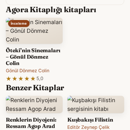
Agora Kitaplığı kitapları
İnceleme
Öteki’nin Sinemaları
– Gönül Dönmez
Colin
Gönül Dönmez Colin
★★★★★
★★★★★
5,0
Benzer Kitaplar
Renklerin Diyojeni:
Kuşbakışı Filistin
Ressam Agop Arad
Editör Zeynep Çelik