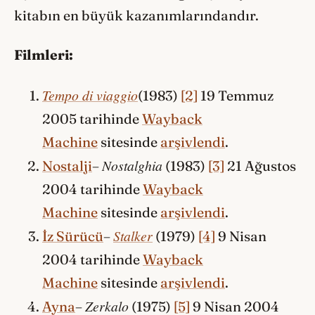
kitabın en büyük kazanımlarındandır.
Filmleri:
Tempo di viaggio
(1983)
[2]
19 Temmuz
2005 tarihinde
Wayback
Machine
sitesinde
arşivlendi
.
Nostalghia
Nostalji
–
(1983)
[3]
21 Ağustos
2004 tarihinde
Wayback
Machine
sitesinde
arşivlendi
.
Stalker
İz Sürücü
–
(1979)
[4]
9 Nisan
2004 tarihinde
Wayback
Machine
sitesinde
arşivlendi
.
Zerkalo
Ayna
–
(1975)
[5]
9 Nisan 2004