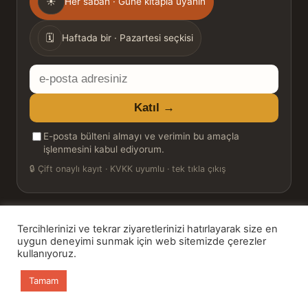
☀
Her sabah · Güne kitapla uyanın
sıklığı
🗓
Haftada bir · Pazartesi seçkisi
E-
posta
Katıl →
adresiniz
E-posta bülteni almayı ve verimin bu amaçla
işlenmesini kabul ediyorum.
🔒
Çift onaylı kayıt · KVKK uyumlu · tek tıkla çıkış
Tercihlerinizi ve tekrar ziyaretlerinizi hatırlayarak size en
© 2026 Bookinton — Türkiye’nin Kitap Platformu
uygun deneyimi sunmak için web sitemizde çerezler
kullanıyoruz.
HT Book Review — webmaster: Hakan Turgay
Tamam
Ana sayfa
Kitaplar
Günün Kitabı
Bülten