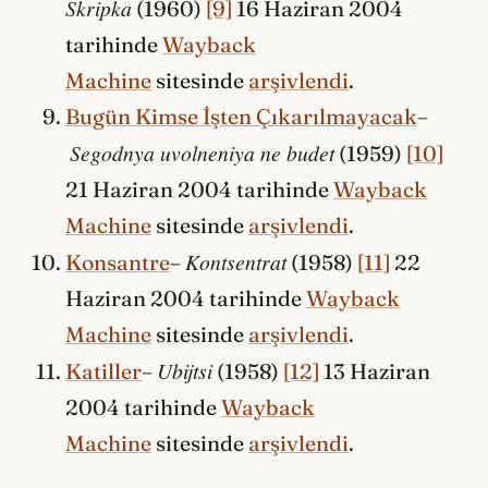
Skripka
(1960)
[9]
16 Haziran 2004
tarihinde
Wayback
Machine
sitesinde
arşivlendi
.
Bugün Kimse İşten Çıkarılmayacak
–
Segodnya uvolneniya ne budet
(1959)
[10]
21 Haziran 2004 tarihinde
Wayback
Machine
sitesinde
arşivlendi
.
Kontsentrat
Konsantre
–
(1958)
[11]
22
Haziran 2004 tarihinde
Wayback
Machine
sitesinde
arşivlendi
.
Ubijtsi
Katiller
–
(1958)
[12]
13 Haziran
2004 tarihinde
Wayback
Machine
sitesinde
arşivlendi
.