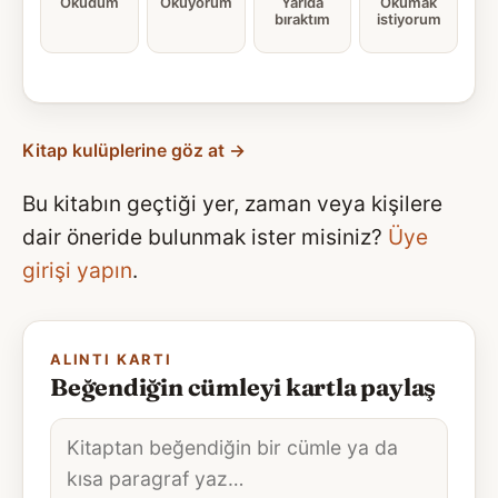
Okudum
Okuyorum
Yarıda
Okumak
bıraktım
istiyorum
Kitap kulüplerine göz at →
Bu kitabın geçtiği yer, zaman veya kişilere
dair öneride bulunmak ister misiniz?
Üye
girişi yapın
.
ALINTI KARTI
Beğendiğin cümleyi kartla paylaş
Alıntı
metni