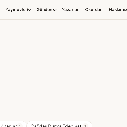
Yayınevleri
Gündem
Yazarlar
Okurdan
Hakkımı
 Kitaplar
Çağdaş Dünya Edebiyatı
1
1