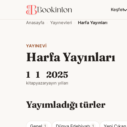
Keşfet
Anasayfa
Yayınevleri
Harfa Yayınları
YAYINEVI
Harfa Yayınları
1
1
2025
kitap
yazar
yayın yılları
Yayımladığı türler
Genel
Dünya Edebiyatı
Yeni Çıkan
1
1