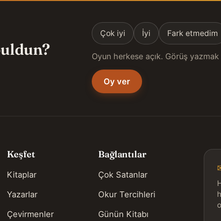
Çok iyi
İyi
Fark etmedim
 buldun?
Oyun herkese açık. Görüş yazmak 
Oy ver
Keşfet
Bağlantılar
Kitaplar
Çok Satanlar
H
Yazarlar
Okur Tercihleri
h
o
Çevirmenler
Günün Kitabı