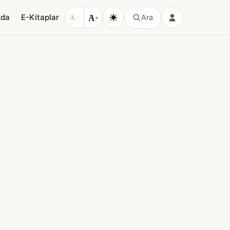
A
zda
E-Kitaplar
Ara
A
−
+