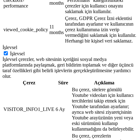
checkbox-
"Performans" kategorisindeki
months
performance
çerezler için kullanıcı onayını
saklamak için kullanılır.
Çerez, GDPR Çerez İzni eklentisi
tarafından ayarlanır ve kullanıcının
11
viewed_cookie_policy
çerez kullanımına izin verip
months
vermediğini saklamak için kullanılır.
Herhangi bir kişisel veri saklamaz.
İşlevsel
İşlevsel
İşlevsel çerezler, web sitesinin içeriğini sosyal medya
platformlarında paylaşmak, geri bildirim toplamak ve diğer üçüncü
taraf özellikleri gibi belirli işlevlerin gerçekleştirilmesine yardımcı
olur.
Çerez
Süre
Açıklama
Bu çerez, sitelere gömülü
Youtube videoları için kullanıcı
tercihlerini takip etmek için
Youtube tarafından ayarlanır;
VISITOR_INFO1_LIVE
6 Ay
ayrıca web sitesi ziyaretçisinin
Youtube arayüzünün yeni veya
eski sürümünü kullanıp
kullanmadığını da belirleyebilir.
Bu çerez, çerezlerin