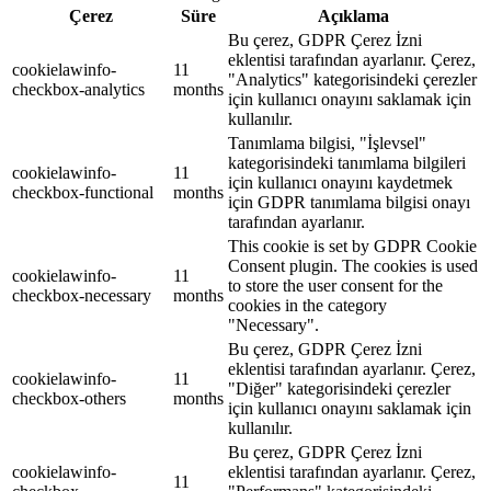
Çerez
Süre
Açıklama
Bu çerez, GDPR Çerez İzni
eklentisi tarafından ayarlanır. Çerez,
cookielawinfo-
11
"Analytics" kategorisindeki çerezler
checkbox-analytics
months
için kullanıcı onayını saklamak için
kullanılır.
Tanımlama bilgisi, "İşlevsel"
kategorisindeki tanımlama bilgileri
cookielawinfo-
11
için kullanıcı onayını kaydetmek
checkbox-functional
months
için GDPR tanımlama bilgisi onayı
tarafından ayarlanır.
This cookie is set by GDPR Cookie
Consent plugin. The cookies is used
cookielawinfo-
11
to store the user consent for the
checkbox-necessary
months
cookies in the category
"Necessary".
Bu çerez, GDPR Çerez İzni
eklentisi tarafından ayarlanır. Çerez,
cookielawinfo-
11
"Diğer" kategorisindeki çerezler
checkbox-others
months
için kullanıcı onayını saklamak için
kullanılır.
Bu çerez, GDPR Çerez İzni
cookielawinfo-
eklentisi tarafından ayarlanır. Çerez,
11