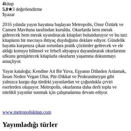
4
kitap
5,0
★
3 değerlendirme
5
yazar
2016 yılında yayın hayatına başlayan Metropolis, Onur Öztürk ve
Cansen Mavituna tarafından kuruldu. Okurlarda hem merak
giderecek hem merak uyandıracak kitapları bulunduruyor ve bu tarz
kitapların bir mecraya ihtiyaç duyduğunu deklare ediyor. Gündelik
hayatta karşımıza çıkan sorunlara pratik çözümler getirecek ve ele
aldığı konuyu bilimsel ve felsefi altyapıya dayandırarak okurlarının
ufkunu genişletecek kitaplarla okurların yaşamına dokunmayı
amaçlıyor.
Yayın kataloğu; Kendine Ait Bir Yuva, Eşyanın Dilinden Anlamak,
İnsan Neden Vegan Olur, Pür-Dikkat ve Prokrastineyşın gibi
yalnızca kurgu dışı türdeki yayınlardan ve çoğunlukla çeviri
eserlerden oluşuyor. Metropolis, okurlarına daha derli toplu ve
nitelikli yayınlar sunmak için çalışmalarına devam ediyor.
www.metropoliskitap.com
Yayımladığı türler