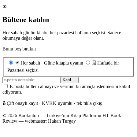
✉
Bültene katılın
Her sabah günün kitabı, her pazartesi haftanın seçkisi. Sadece
okumaya değer olanı.
Bunu boş bırakın
Gönderim
☀
Her sabah · Güne kitapla uyanın
🗓
Haftada bir ·
sıklığı
Pazartesi seçkisi
E-
Katıl →
posta
E-posta bülteni almayı ve verimin bu amaçla işlenmesini kabul
adresiniz
ediyorum.
🔒
Çift onaylı kayıt · KVKK uyumlu · tek tıkla çıkış
© 2026 Bookinton — Türkiye’nin Kitap Platformu
HT Book
Review — webmaster: Hakan Turgay