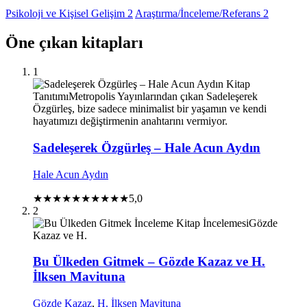
Psikoloji ve Kişisel Gelişim
2
Araştırma/İnceleme/Referans
2
Öne çıkan kitapları
1
Kitap
Tanıtımı
Metropolis Yayınlarından çıkan Sadeleşerek
Özgürleş, bize sadece minimalist bir yaşamın ve kendi
hayatımızı değiştirmenin anahtarını vermiyor.
Sadeleşerek Özgürleş – Hale Acun Aydın
Hale Acun Aydın
★★★★★
★★★★★
5,0
2
İnceleme
Kitap İncelemesi
Gözde
Kazaz ve H.
Bu Ülkeden Gitmek – Gözde Kazaz ve H.
İlksen Mavituna
Gözde Kazaz
,
H. İlksen Mavituna