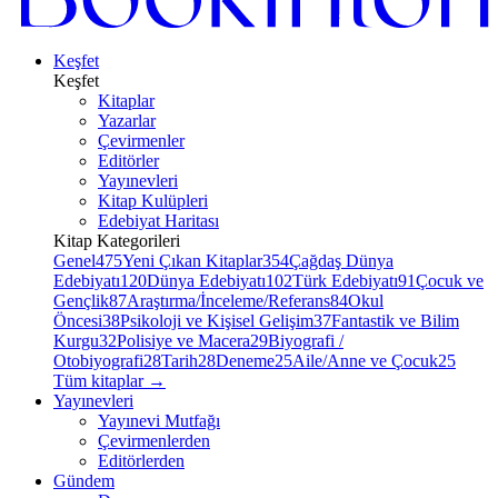
Keşfet
Keşfet
Kitaplar
Yazarlar
Çevirmenler
Editörler
Yayınevleri
Kitap Kulüpleri
Edebiyat Haritası
Kitap Kategorileri
Genel
475
Yeni Çıkan Kitaplar
354
Çağdaş Dünya
Edebiyatı
120
Dünya Edebiyatı
102
Türk Edebiyatı
91
Çocuk ve
Gençlik
87
Araştırma/İnceleme/Referans
84
Okul
Öncesi
38
Psikoloji ve Kişisel Gelişim
37
Fantastik ve Bilim
Kurgu
32
Polisiye ve Macera
29
Biyografi /
Otobiyografi
28
Tarih
28
Deneme
25
Aile/Anne ve Çocuk
25
Tüm kitaplar
→
Yayınevleri
Yayınevi Mutfağı
Çevirmenlerden
Editörlerden
Gündem