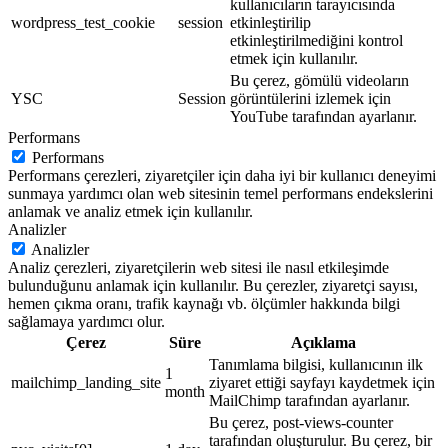
kullanıcıların tarayıcısında
wordpress_test_cookie
session
etkinleştirilip
etkinleştirilmediğini kontrol
etmek için kullanılır.
Bu çerez, gömülü videoların
YSC
Session
görüntülerini izlemek için
YouTube tarafından ayarlanır.
Performans
Performans
Performans çerezleri, ziyaretçiler için daha iyi bir kullanıcı deneyimi
sunmaya yardımcı olan web sitesinin temel performans endekslerini
anlamak ve analiz etmek için kullanılır.
Analizler
Analizler
Analiz çerezleri, ziyaretçilerin web sitesi ile nasıl etkileşimde
bulunduğunu anlamak için kullanılır. Bu çerezler, ziyaretçi sayısı,
hemen çıkma oranı, trafik kaynağı vb. ölçümler hakkında bilgi
sağlamaya yardımcı olur.
Çerez
Süre
Açıklama
Tanımlama bilgisi, kullanıcının ilk
1
mailchimp_landing_site
ziyaret ettiği sayfayı kaydetmek için
month
MailChimp tarafından ayarlanır.
Bu çerez, post-views-counter
tarafından oluşturulur. Bu çerez, bir