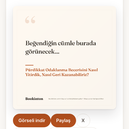
Görseli indir
Paylaş
X