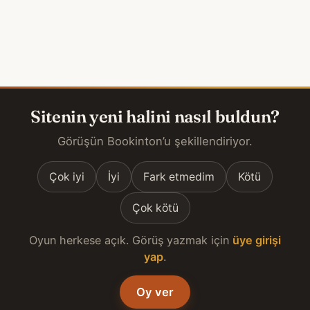
Sitenin yeni halini nasıl buldun?
Görüşün Bookinton’u şekillendiriyor.
Çok iyi
İyi
Fark etmedim
Kötü
Çok kötü
Oyun herkese açık. Görüş yazmak için
üye girişi
yap
.
Oy ver