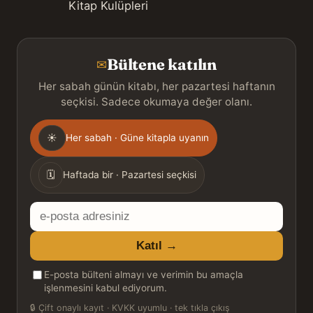
Kitap Kulüpleri
Bültene katılın
✉
Her sabah günün kitabı, her pazartesi haftanın
seçkisi. Sadece okumaya değer olanı.
Gönderim
☀
Her sabah · Güne kitapla uyanın
sıklığı
🗓
Haftada bir · Pazartesi seçkisi
E-
posta
Katıl →
adresiniz
E-posta bülteni almayı ve verimin bu amaçla
işlenmesini kabul ediyorum.
🔒
Çift onaylı kayıt · KVKK uyumlu · tek tıkla çıkış