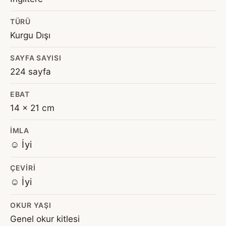
TÜRÜ
Kurgu Dışı
SAYFA SAYISI
224 sayfa
EBAT
14 x 21 cm
İMLA
☺️ İyi
ÇEVIRI
☺️ İyi
OKUR YAŞI
Genel okur kitlesi