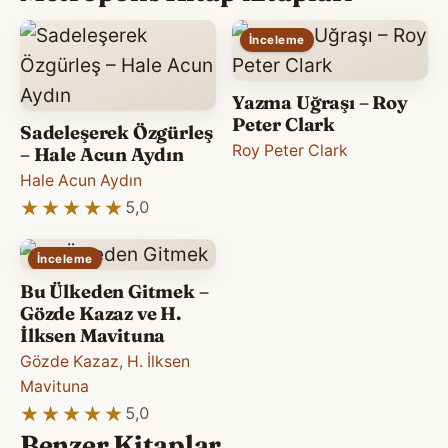
İnceleme
Yazma Uğraşı – Roy
Peter Clark
Sadeleşerek Özgürleş
Roy Peter Clark
– Hale Acun Aydın
Hale Acun Aydın
★★★★★
★★★★★
5,0
İnceleme
Bu Ülkeden Gitmek –
Gözde Kazaz ve H.
İlksen Mavituna
Gözde Kazaz
,
H. İlksen
Mavituna
★★★★★
★★★★★
5,0
Benzer Kitaplar