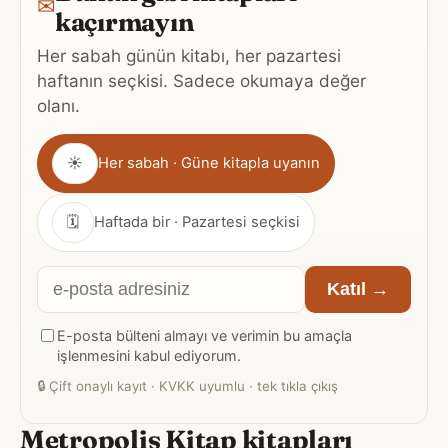
✉
kaçırmayın
Her sabah günün kitabı, her pazartesi
haftanın seçkisi. Sadece okumaya değer
olanı.
Gönderim
☀
Her sabah · Güne kitapla uyanın
sıklığı
🗓
Haftada bir · Pazartesi seçkisi
E-
Katıl →
posta
E-posta bülteni almayı ve verimin bu amaçla
adresiniz
işlenmesini kabul ediyorum.
🔒
Çift onaylı kayıt · KVKK uyumlu · tek tıkla çıkış
Metropolis Kitap kitapları