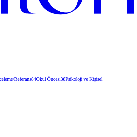
nceleme/Referans
84
Okul Öncesi
38
Psikoloji ve Kişisel