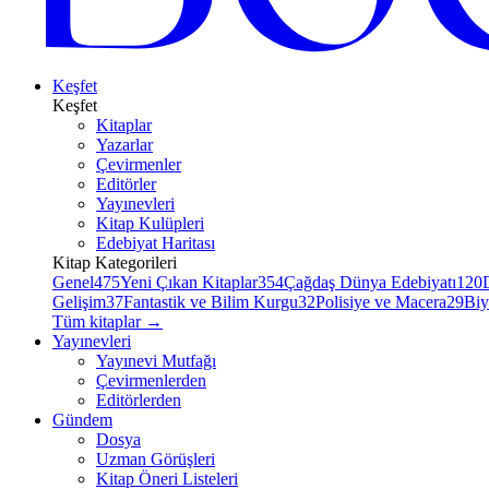
Keşfet
Keşfet
Kitaplar
Yazarlar
Çevirmenler
Editörler
Yayınevleri
Kitap Kulüpleri
Edebiyat Haritası
Kitap Kategorileri
Genel
475
Yeni Çıkan Kitaplar
354
Çağdaş Dünya Edebiyatı
120
Gelişim
37
Fantastik ve Bilim Kurgu
32
Polisiye ve Macera
29
Biy
Tüm kitaplar
→
Yayınevleri
Yayınevi Mutfağı
Çevirmenlerden
Editörlerden
Gündem
Dosya
Uzman Görüşleri
Kitap Öneri Listeleri