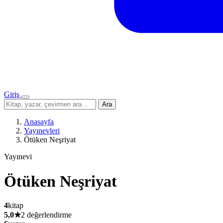
Giriş
Menü
Sitede
Ara
ara
Anasayfa
Yayınevleri
Ötüken Neşriyat
Yayınevi
Ötüken Neşriyat
4
kitap
5,0
★
2 değerlendirme