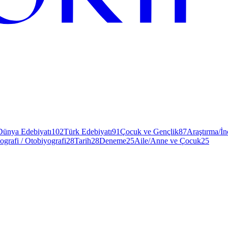
Dünya Edebiyatı
102
Türk Edebiyatı
91
Çocuk ve Gençlik
87
Araştırma/İ
ografi / Otobiyografi
28
Tarih
28
Deneme
25
Aile/Anne ve Çocuk
25