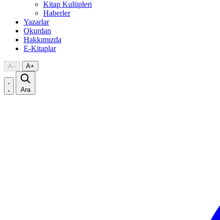
Kitap Kulüpleri
Haberler
Yazarlar
Okurdan
Hakkımızda
E-Kitaplar
A
−
A
+
Ara