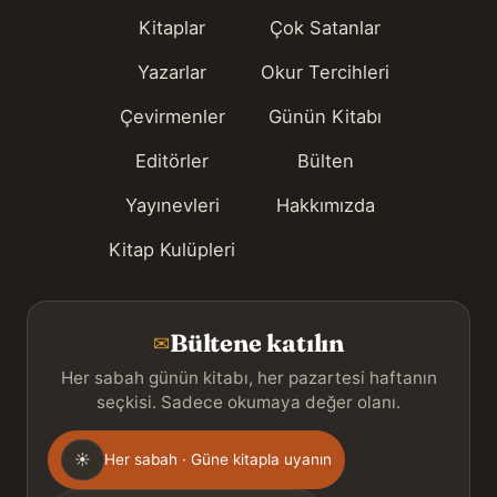
Kitaplar
Çok Satanlar
Yazarlar
Okur Tercihleri
Çevirmenler
Günün Kitabı
Editörler
Bülten
Yayınevleri
Hakkımızda
Kitap Kulüpleri
Bültene katılın
✉
Her sabah günün kitabı, her pazartesi haftanın
seçkisi. Sadece okumaya değer olanı.
Gönderim
☀
Her sabah · Güne kitapla uyanın
sıklığı