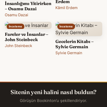
Erdem
İnsanlığımı Yitirirken
Kâmil Erdem
– Osamu Dazai
Osamu Dazai
İnceleme
İnceleme
Fareler ve İnsanlar –
John Steinbeck
Gecelerin Kitabı –
John Steinbeck
Sylvie Germain
Sylvie Germain
Sitenin yeni halini nasıl buldun?
Görüşün Bookinton’u şekillendiriyor.