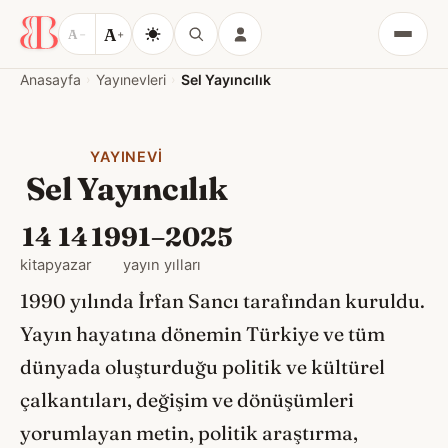
A
A
−
+
Menü
Anasayfa
Yayınevleri
Sel Yayıncılık
YAYINEVI
Sel Yayıncılık
14
14
1991–2025
kitap
yazar
yayın yılları
1990 yılında İrfan Sancı tarafından kuruldu.
Yayın hayatına dönemin Türkiye ve tüm
dünyada oluşturduğu politik ve kültürel
çalkantıları, değişim ve dönüşümleri
yorumlayan metin, politik araştırma,