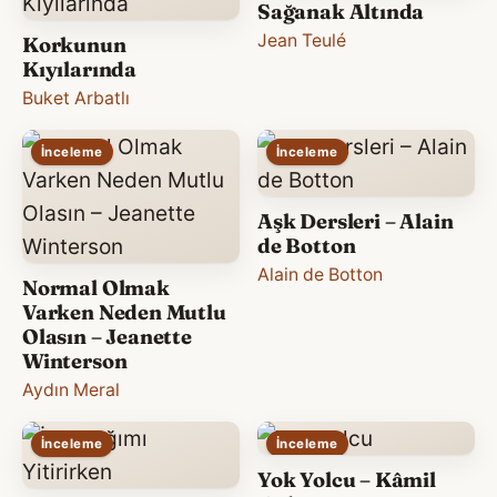
Sağanak Altında
Jean Teulé
Korkunun
Kıyılarında
Buket Arbatlı
İnceleme
İnceleme
Aşk Dersleri – Alain
de Botton
Alain de Botton
Normal Olmak
Varken Neden Mutlu
Olasın – Jeanette
Winterson
Aydın Meral
İnceleme
İnceleme
Yok Yolcu – Kâmil