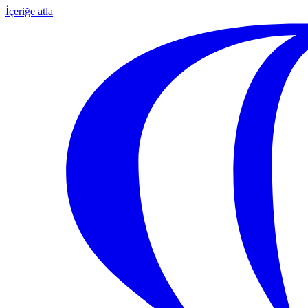
İçeriğe atla