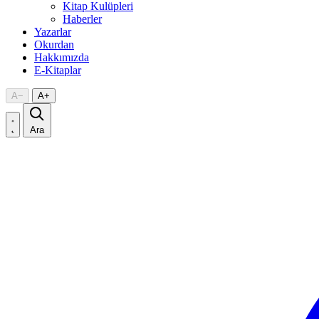
Kitap Kulüpleri
Haberler
Yazarlar
Okurdan
Hakkımızda
E-Kitaplar
A
−
A
+
Ara