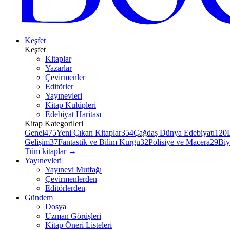
Keşfet
Keşfet
Kitaplar
Yazarlar
Çevirmenler
Editörler
Yayınevleri
Kitap Kulüpleri
Edebiyat Haritası
Kitap Kategorileri
Genel
475
Yeni Çıkan Kitaplar
354
Çağdaş Dünya Edebiyatı
120
Gelişim
37
Fantastik ve Bilim Kurgu
32
Polisiye ve Macera
29
Biy
Tüm kitaplar
→
Yayınevleri
Yayınevi Mutfağı
Çevirmenlerden
Editörlerden
Gündem
Dosya
Uzman Görüşleri
Kitap Öneri Listeleri