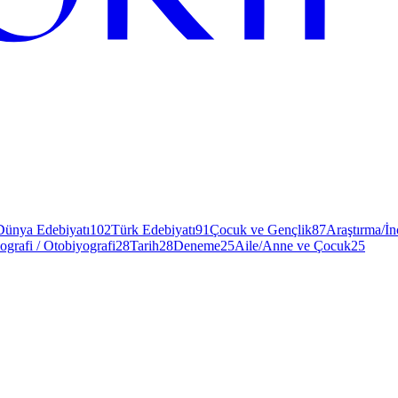
Dünya Edebiyatı
102
Türk Edebiyatı
91
Çocuk ve Gençlik
87
Araştırma/İ
ografi / Otobiyografi
28
Tarih
28
Deneme
25
Aile/Anne ve Çocuk
25