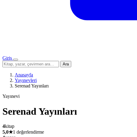
Giriş
Menü
Sitede
Ara
ara
Anasayfa
Yayınevleri
Serenad Yayınları
Yayınevi
Serenad Yayınları
4
kitap
5,0
★
1 değerlendirme