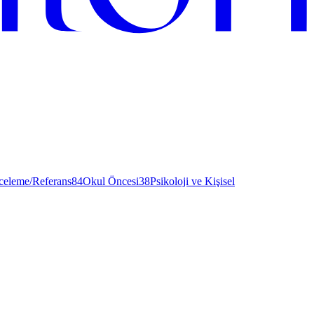
nceleme/Referans
84
Okul Öncesi
38
Psikoloji ve Kişisel