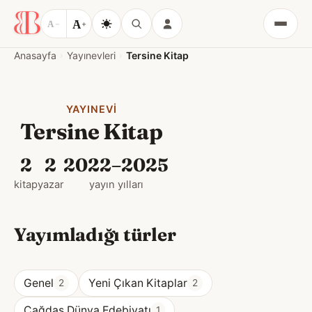
A
A
−
+
Menü
Anasayfa
Yayınevleri
Tersine Kitap
YAYINEVI
Tersine Kitap
2
2
2022–2025
kitap
yazar
yayın yılları
Yayımladığı türler
Genel
Yeni Çıkan Kitaplar
2
2
Çağdaş Dünya Edebiyatı
1