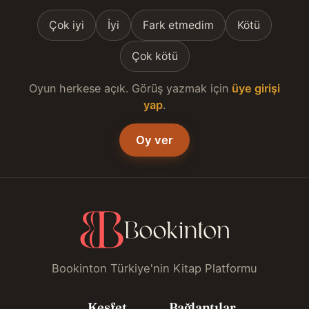
Çok iyi
İyi
Fark etmedim
Kötü
Çok kötü
Oyun herkese açık. Görüş yazmak için
üye girişi
yap
.
Oy ver
Bookinton Türkiye'nin Kitap Platformu
Keşfet
Bağlantılar