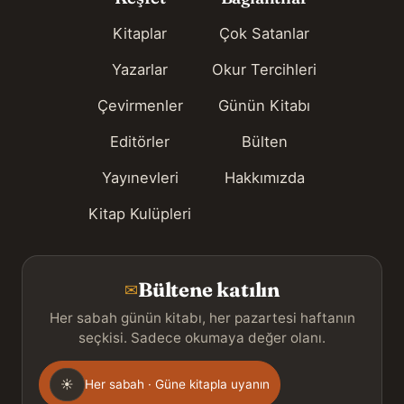
Kitaplar
Çok Satanlar
Yazarlar
Okur Tercihleri
Çevirmenler
Günün Kitabı
Editörler
Bülten
Yayınevleri
Hakkımızda
Kitap Kulüpleri
Bültene katılın
✉
Her sabah günün kitabı, her pazartesi haftanın
seçkisi. Sadece okumaya değer olanı.
Gönderim
☀
Her sabah · Güne kitapla uyanın
sıklığı